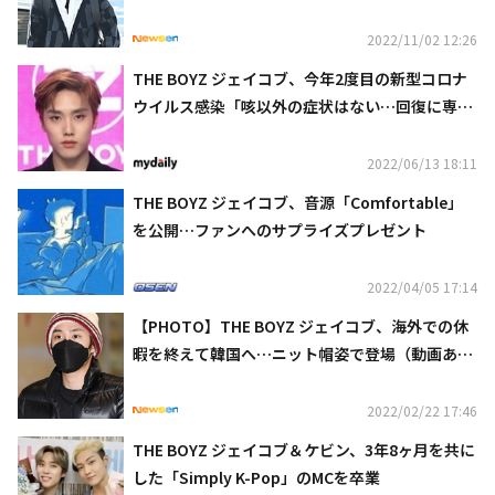
デで登場
2022/11/02 12:26
THE BOYZ ジェイコブ、今年2度目の新型コロナ
ウイルス感染「咳以外の症状はない…回復に専念
する」
2022/06/13 18:11
THE BOYZ ジェイコブ、音源「Comfortable」
を公開…ファンへのサプライズプレゼント
2022/04/05 17:14
【PHOTO】THE BOYZ ジェイコブ、海外での休
暇を終えて韓国へ…ニット帽姿で登場（動画あ
り）
2022/02/22 17:46
THE BOYZ ジェイコブ＆ケビン、3年8ヶ月を共に
した「Simply K-Pop」のMCを卒業