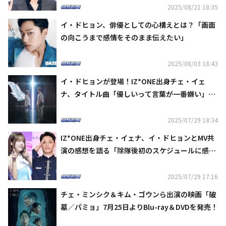
2025/08/21 18:35
イ・ドヒョン、俳優としての心構えとは？「画面
の向こうまで感情をそのまま伝えたい」
2025/08/03 18:43
イ・ドヒョンが登場！IZ*ONE出身チェ・イェ
ナ、タイトル曲「優しいって言葉が一番嫌い」MV
公開
2025/07/29 18:34
IZ*ONE出身チェ・イェナ、イ・ドヒョンとMV共
演の感想を語る「除隊後初のスケジュールに感
謝」
2025/07/29 17:16
チェ・ミンシク＆キム・ゴウンら出演の映画「破
墓／パミョ」7月25日よりBlu-ray＆DVDを発売！