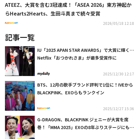
ATEEZ、大賞を含む3冠達成！「ASEA 2026」東方神起か
らHearts2Hearts、生田斗真まで続々受賞
2026/05/18 12:18
記事一覧
IU「2025 APAN STAR AWARDS」で大賞に輝く…
Netflix「おつかれさま」が最多受賞作に
2025/12/30 12:17
BTS、12月の歌手ブランド評判で1位に！IVEから
BLACKPINK、EXOらもランクイン
2025/12/27 15:36
G-DRAGON、BLACKPINK ジェニーが大賞を席
巻！「MMA 2025」EXOの8年ぶりステージにも熱
狂…豪華アーティスト集結