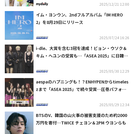
2025/12/21 12:00
イム・ヨンウン、2ndフルアルバム「IM HERO
2」を8月29日にリリース
2025/07/24 16:26
i-dle、大賞を含む3冠を達成！ビョン・ウソク＆
キム・ヘユンの受賞も…「ASEA 2025」に日韓ス
ター集結
2025/05/30 12:29
aespaのハプニングも！？ENHYPENからtimeles
zまで「ASEA 2025」で続々受賞…圧巻パフォー
マンスに大歓声
2025/05/29 12:34
BTSのV、韓国の山火事の被害支援のため約2000
万円を寄付…TWICE チェヨン＆2PM ウヨンらも