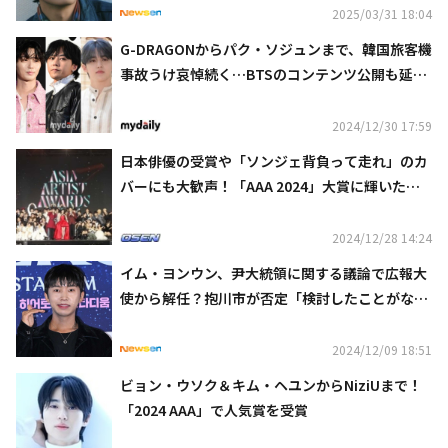
2025/03/31 18:04
G-DRAGONからパク・ソジュンまで、韓国旅客機
事故うけ哀悼続く…BTSのコンテンツ公開も延期
に
2024/12/30 17:59
日本俳優の受賞や「ソンジェ背負って走れ」のカ
バーにも大歓声！「AAA 2024」大賞に輝いたの
は？
2024/12/28 14:24
イム・ヨンウン、尹大統領に関する議論で広報大
使から解任？抱川市が否定「検討したことがな
い」
2024/12/09 18:51
ビョン・ウソク＆キム・ヘユンからNiziUまで！
「2024 AAA」で人気賞を受賞