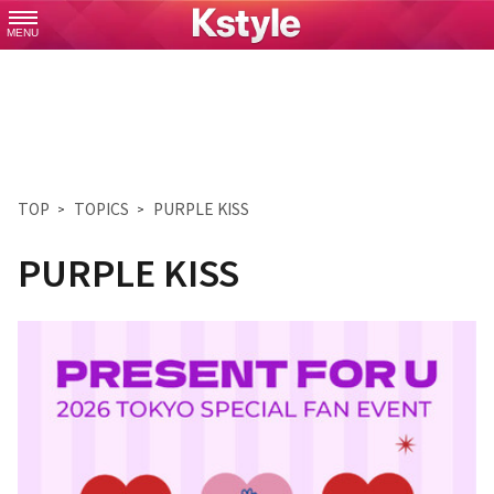
MENU
TOP
TOPICS
PURPLE KISS
PURPLE KISS