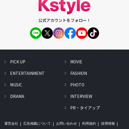
公式アカウントをフォロー！
PICK UP
MOVIE
ENTERTAINMENT
FASHION
MUSIC
PHOTO
DRAMA
INTERVIEW
PR・タイアップ
運営会社
広告掲載について
お問い合わせ
利用規約
採用情報