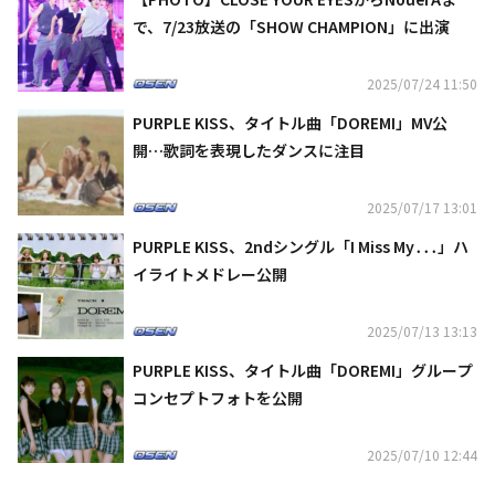
で、7/23放送の「SHOW CHAMPION」に出演
2025/07/24 11:50
PURPLE KISS、タイトル曲「DOREMI」MV公
開…歌詞を表現したダンスに注目
2025/07/17 13:01
PURPLE KISS、2ndシングル「I Miss My․․․」ハ
イライトメドレー公開
2025/07/13 13:13
PURPLE KISS、タイトル曲「DOREMI」グループ
コンセプトフォトを公開
2025/07/10 12:44