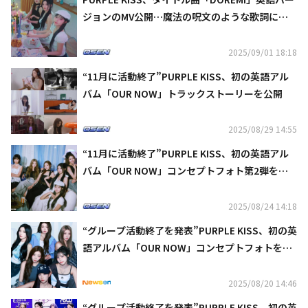
ジョンのMV公開…魔法の呪文のような歌詞に注
目
2025/09/01 18:18
“11月に活動終了”PURPLE KISS、初の英語アル
バム「OUR NOW」トラックストーリーを公開
2025/08/29 14:55
“11月に活動終了”PURPLE KISS、初の英語アル
バム「OUR NOW」コンセプトフォト第2弾を公
開
2025/08/24 14:18
“グループ活動終了を発表”PURPLE KISS、初の英
語アルバム「OUR NOW」コンセプトフォトを公
開
2025/08/20 14:46
“グループ活動終了を発表”PURPLE KISS、初の英