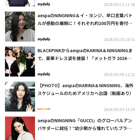
2026/05/15 11:36
aespaのNINGNING＆イ・ヨンジ、早口言葉バト
ルが感動の展開に！それぞれ約200万円を寄付
（動画あり）
2026/05/10 16:51
BLACKPINKからaespaのKARINA＆NINGNINGま
で、豪華ドレス姿を披露！「メットガラ 2026」
に続々登場
2026/05/06 12:32
【PHOTO】aespaのKARINA＆NINGNING、海外
スケジュールのためアメリカへ出国（動画あり）
2026/05/03 10:23
aespaのNINGNING「GUCCI」のグローバルアン
バサダーに就任！“幼少期から憧れていたブラン
ド”