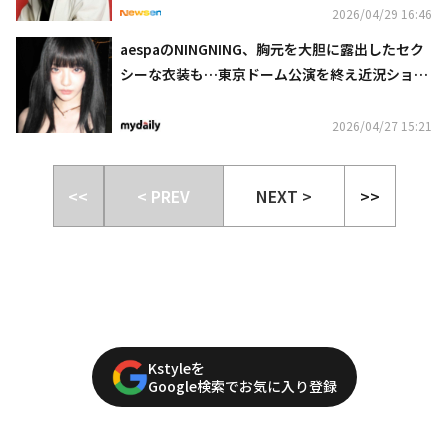
2026/04/29 16:46
aespaのNINGNING、胸元を大胆に露出したセク
シーな衣装も…東京ドーム公演を終え近況ショッ
ト公開
2026/04/27 15:21
<<
< PREV
NEXT >
>>
Kstyleを
Google検索でお気に入り登録