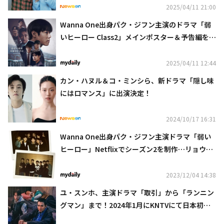
2025/04/11 21:00
Wanna One出身パク・ジフン主演のドラマ「弱
いヒーロー Class2」メインポスター＆予告編を公
開
2025/04/11 12:44
カン・ハヌル＆コ・ミンシら、新ドラマ「隠し味
にはロマンス」に出演決定！
2024/10/17 16:31
Wanna One出身パク・ジフン主演ドラマ「弱い
ヒーロー」Netflixでシーズン2を制作…リョウン
＆チェ・ミニョンらも出演決定
2023/12/04 14:38
ユ・スンホ、主演ドラマ「取引」から「ランニン
グマン」まで！2024年1月にKNTVにて日本初放
送