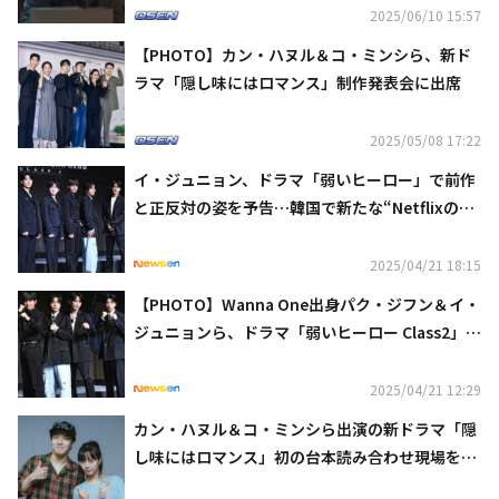
2025/06/10 15:57
【PHOTO】カン・ハヌル＆コ・ミンシら、新ド
ラマ「隠し味にはロマンス」制作発表会に出席
2025/05/08 17:22
イ・ジュニョン、ドラマ「弱いヒーロー」で前作
と正反対の姿を予告…韓国で新たな“Netflixの息
子”に？
2025/04/21 18:15
【PHOTO】Wanna One出身パク・ジフン＆イ・
ジュニョンら、ドラマ「弱いヒーロー Class2」制
作発表会に出席
2025/04/21 12:29
カン・ハヌル＆コ・ミンシら出演の新ドラマ「隠
し味にはロマンス」初の台本読み合わせ現場を公
開