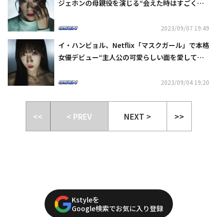
ジェホンの母親役を演じる“会えた時はすごく嬉
しかった”【ネタバレあり】
2023/09/07 19:49
イ・ハンビョル、Netflix「マスクガール」で本格
女優デビュー“主人公の可愛らしい面を愛してい
る”
2023/09/04 19:20
<<
< PREV
NEXT >
>>
Kstyleを
Google検索でお気に入り登録