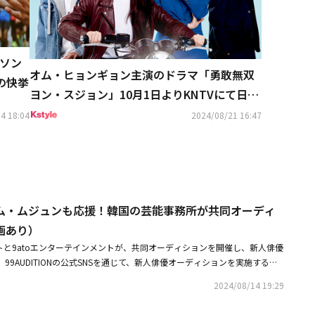
ソン
オム・ヒョンギョン主演のドラマ「勇敢無双
の快挙
ヨン・スジョン」10月1日よりKNTVにて日本
初放送
4 18:04
2024/08/21 16:47
ム・ムジュンも応援！韓国の芸能事務所が共同オーディ
画あり）
トと9atoエンターテインメントが、共同オーディションを開催し、新人俳優
99AUDITIONの公式SNSを通じて、新人俳優オーディションを実施するこ
続き2度目の実施となる共同オーディションは、8月31日まで行われ、25歳
2024/08/14 19:29
募することができる。オーディションは、正面を向いた写真と自身を紹介す
Googleフォームにてオンラインで提出し、1次書類審査の合格者に限り個