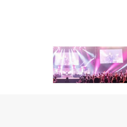
見慣れた済州島の風景に
＞16:9 HD サイズ／
と描く方式は、多くの共
海、白い蕎麦畑などを背
※商品デザイン／組枚数
ベントに当選したカップ
のキャラクターが持って
ル・エンターテイメント（C） CJ
収められるとみられ、見
対する関心と期待も最高
て独占先行配信開始！【
で一緒に済州島旅行に行く
聴者の期待をますます高
一度の恋～」イ・ヒジュン
クォン・ファウン、カッ
て海岸沿いを走りながら
偵」「人間レッスン」「
ても大きいことを表す核
たが、お互いに向かい合
「トレイン」「青い鳥の
UP10TION イ・ジ
感情によって色を変える
人！？」「光と影」「愛
チャンまで。それぞれ異
ップルと共に「ノルモンノ
してください）」「王女
いうことと、旅行という
イ・ジニョク、ナム・ギ
着」「ドクタープリズナ
富んだ事件・事故は「イ
も大きいことを表す核＋
ュンベ「ここに来て抱き
されたスチールカットに
く、フォトゾーンでは必
ン「ブラック～恋する死
インディーズバンドのアド
に描いたような海を背景
全土を震撼させた「ヘッ
ァウンは、スチールカッ
力が漂う。最後にキム・
た。奇跡的に生き残った
てロックスピリットをア
り、観光地で記念写真を
子検査でサイコパス遺伝
マ性まで、クォン・ファ
をしっかりつないで写真
後、ソジュンに両親を殺
は合奏室でバンドメンバ
マの中で描かれる2人の事
も、再び韓国にプレデタ
タンドマイクの前に立っ
トに当選し、一緒に済州
巡警チョン・バルムを相
たベテランバンドのボー
ットは、見るだけでも癒
がいることが明らかになり
れぞれの席に座っている
かれる彼らの済州島旅行
ndera.jp/sp/mouse/
が際立つ。しかし、これ
を通じて、済州島の美し
どのようなことが襲いか
よりも、カップルで旅立