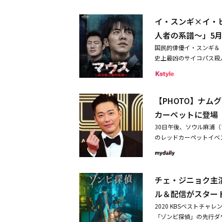
えられ、ヨン・スジョン
いタフな女性ヨン・スジ
の後継者、チュ・ウジン
イ・スンギ×イ・
ヨ・ウィジュ（ソ・ジュ
ジンも二人がなぜ戦って
発揮してきたオム・ヒョ
人者の系譜～」5月
リング上で会った理由は
係を描く。特に、ガール
爽やかな魅力を持つ辰年
国民的俳優イ・スンギ＆『
性の恋愛という興味深い
悪女チェ・ヘラのスパー
史上最凶のサイコパス殺
持つ、辰年生まれのショ
三転する激しい勝負の中
トラウマを刻み込む、2
格で先輩・後輩を始め、
か。韓国で5月6日午後7
ス～ある殺人者の系譜～
れない恋愛下手な人物だ
イ・ヒジュン初共演！俳
できるのか、内柔外剛な
【PHOTO】ナムグ
＜ファユギ＞」「Vaga
まる。これに先立ち、彼
し、その好感度満点の人
カーペットに登場
同年10月、彼女は元気
闘いの真実』『KCIA 
ォンは軍服務中であるた
30日午後、ソウル麻浦（
も出演し、演技派として
ンは、知的障がいを持つ
のレッドカーペットイベ
が実現！片や、善良その
気弱な母親を幸せにする
ュノ、イ・サンヨプ、チ
した殺人鬼に復讐するた
孫であることを知り、大
フン、チャン・ウィス、
人生は、さらなる事件が
ィジュの人生を、繊細に
キム・ソンジュらが登場し
いく。俳優人生初めての
を寄せる男性で、マソン
チェ・ジニョク主演
ン・アルムにも愛情溢れるメッ
と、それに対抗するイ・
ュ・ウジンは完璧そうな
大賞」レッドカーペット
ル＆配信がスター
代最高キャラを更新した
う人が多すぎるため、弱
禁断のマウス現象を引き
2020 KBSベストチ
の人生を生きることがで
国全土を恐怖のどん底に
「ゾンビ探偵」の先行ダウ
チェ・ヘラ役を演じ、ド