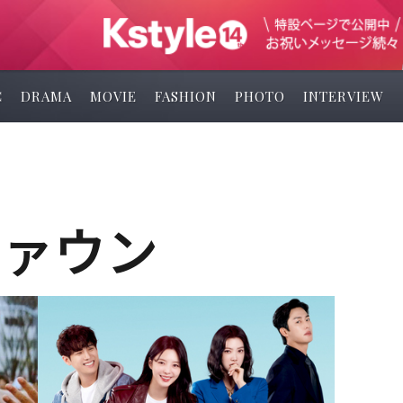
C
DRAMA
MOVIE
FASHION
PHOTO
INTERVIEW
ファウン