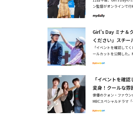
ラマ／全24話／レンタル全12
必ず真正性をもって伝達
新旧実力派が集結！2大
ン監督がオンラインで行
(C) 2020 KBS, Conten
た「真夏に熱い情熱を持
によるトラウマを背負い
会に出席した。別れた2
https://welovek.
り、忘れられない思い出
れたパク・ジュヒョンを
り広げられる感性的なト
第13話～第24話先行ダウ
な雰囲気の中で演じるこ
性を演じるのは、「ハッ
コンセプトと興味津々な
年1月7日（金）・第13
お礼申し上げたい」と心
なる謎めいた医師を怪演
Girl's Day
日から、韓国で放送がスタ
スト】キム・ムヨン役：チ
なルックスと怪しい存在
ントを確認してください」
う名の正義－」（2019
ください」スチー
た。さらに、プレデター
マ「イベントを確認して
レッスン」（2020）チ
「イベントを確認してく
ン。子役の域を超えた鳥
スル～上流階級の妻たち～
ールカットを公開した。
再婚ロマンス 子どもが
い、なぜ？」（2018）
楽しんでいる3組のカッ
スル～上流階級の妻たち
ボラ役：イム・セジュ「
の海と雲一つなく晴れ渡
ス～ある殺人者の系譜～」○D
18-2019）ワン・ウェ
せな瞬間をより一層完璧
9,000円）／第1話～第
ン「プロデューサー」脚
「イベントを確認
行イベントに参加するこ
付き／封入特典：リーフレ
の男が目を覚ます。男は
本公募展で当選した作品
第10話までの事件を振
変身！クールな雰
気づいて絶望するが、や
組み合わせをこれまでの
たスペシャル番組／スペシャ
猛特訓の甲斐あって、人
俳優のクォン・ファウン
う好評を得た。新しい出
GNBF-5659／20,9
ヨンという男の死に際に
MBCスペシャルドラマ
で、すでに別れている、
第1、2話収録／本編約7
一方、時事問題番組「追
参加することから繰り広
経験していそうな恋愛と
リーフレット（4P）特典
人を追っている。ある日
中、インディーズバンド
回、初放送を控えて公開
（DISC10）※韓国で
ルメットをぶつけて気絶
された。「イベントを確
rl's Dayのミナと
スペシャル番組●レンタルDV
額の示談金を支払う代わ
ンスと旅行の新鮮な組み
ったメンバーたちの集合
7-14・2022年7月6日
偵」公式HP：https://www.
味深く展開されるストー