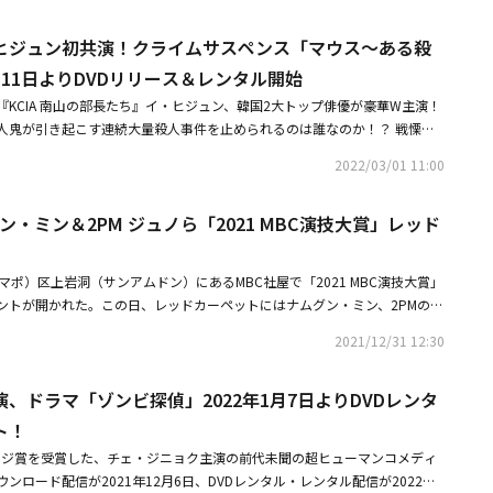
は華やかなテクニックでチェ・ヘラを制圧し、笑いを誘う。マソングループ
ョン（オム・ヒョンギョン）と、彼女に運命を託した粘り強くてケチな男性
（クォン・ファウン）も二人の試合を興味深く見ている。しかし、チュ・ウ
ヒジュン初共演！クライムサスペンス「マウス～ある殺
ニョン）が繰り広げる、痛快な恋愛復讐劇だ。いつも作品で確かな存在感を
いるのか詳しい事情は分からない。いったいヨン・スジョンとチェ・ヘラが
ンギョン、ソ・ジュニョン、クォン・ファウン、イム・ジュウンが、四角関
11日よりDVDリリース＆レンタル開始
何なのか、関心が高まっている。このように「勇敢無双ヨン・スジョン」は
クラッシュ（女性から見てもカッコいい女性）な女性と粘り強くてケチな男
の女性ヨン・スジョンと、気に入ったものは全て手に入れなければならない
KCIA 南山の部長たち』イ・ヒジュン、韓国2大トップ俳優が豪華W主演！
出会いが、好奇心を刺激する。まず、オム・ヒョンギョンはクールな魅力を
リングの現場を盛り込んだ予告映像第1弾でドラマへの関心を高めた。二転
人鬼が引き起こす連続大量殺人事件を止められるのは誰なのか！？ 戦慄の
ーホスト、ヨン・スジョン役を務める。ヨン・スジョンは、ストレートな性
、果たしてヨン・スジョンとチェ・ヘラのうち、勝者は誰になるのだろう
022年最も過激で残酷な禁断のクライムサスペンスが遂に日本上陸！「マウ
中高年まで幅広い女性ファンを抱えているが、好きな男性とは目も合わせら
2022/03/01 11:00
時5分から放送がスタートする。
」のDVDが5月11日（水）より発売＆レンタル開始となる。イ・スンギ×
。果たして、ヨン・スジョンは好きな人の前で、気持ちを打ち明けることが
優人生の全てをかけて挑む話題作「九家の書～千年に一度の恋～」「花遊記
キャラクターを披露するオム・ヒョンギョンのイメージチェンジに注目が集
ン・ミン＆2PM ジュノら「2021 MBC演技大賞」レッド
bond/バガボンド」などヒット作のほか、歌手、バラエティなど多彩に活躍
女は昨年6月、俳優チャ・ソウォンとの結婚と妊娠のニュースを発表した。
柄で国民の息子や国民の弟とも呼ばれるイ・スンギ。一方、『1987、ある
な男の子を出産し、今作が6ヶ月ぶりの復帰作となる。現在、夫のチャ・ソウ
南山の部長たち』といった骨太の映画作品や「青い海の伝説」などのドラマに
め、兵役が終わり次第、2人は結婚式を挙げる予定だ。続いてソ・ジュニョ
マポ）区上岩洞（サンアムドン）にあるMBC社屋で「2021 MBC演技大賞」
抜群の信頼感を誇るイ・ヒジュン。今最も勢いのある2大TOP俳優の初共演
母親と一緒に暮らしている、粘り強くてケチな男性ヨ・ウィジュを演じる。
ントが開かれた。この日、レッドカーペットにはナムグン・ミン、2PMのジ
ものの正義漢で誰からも愛される町の巡警チョン・バルム。片や、両親を殺
ために、全力を尽くして一生懸命に生きてきたが、自分がマソングループの
ョン・ムンソン、オ・デファン、クォン・ファウン、キム・ドフン、カン・
め刑事になった男コ・ムチ。連続殺人事件をきっかけにタッグを組む2人の
2021/12/31 12:30
きなショックを受ける。ジェットコースターのようにダイナミックなヨ・ウ
チャ・ソウォン、クォン・ヒョク、ソン・ユテク、イム・ヒョンス、MCの
連発する中で過去と現在が複雑に絡み合い、予想もつかぬ方向へと急変して
描くソ・ジュニョンの活躍に期待が高まる。そして、ヨン・スジョンが思い
た。・ナムグン・ミン「2021 MBC演技大賞」で大賞受賞に号泣恋人チ
難役に挑戦したイ・スンギの、深層心理をえぐり出すような圧巻の感情演技
グループの跡継ぎであるチュ・ウジン役はクォン・ファウンが務める。チ
、ドラマ「ゾンビ探偵」2022年1月7日よりDVDレンタ
セージ・【PHOTO】イ・セヨン＆Girl's Day ミナら「2021 MBC演技
ヒジュンの、唯一無二の存在感と心を鷲掴みする男泣きの熱演！ ともに歴
外見とは違って、心に重い病を抱えている人物だ。しかし、自分の没落を願
に登場
ト！
彼らのケミストリーが奇跡の相乗効果をもたらし、見始めたら止まらない、
い姿を隠すべく仮面をかぶって生きている。果たして彼は仮面を脱いで自分
起こす。衝撃の猟奇殺人シーン、壮絶すぎる愛と裏切りが感情を逆撫で！韓
ャレンジ賞を受賞した、チェ・ジニョク主演の前代未聞の超ヒューマンコメディ
きるのか、注目される。最後にイム・ジュウンは、欲望と利己心の塊である
突き落とした事件、それは殺害後に頭部だけを切断して持ち去るというヘッ
ンロード配信が2021年12月6日、DVDレンタル・レンタル配信が2022年1
ラマの緊張感を高める。好きなものは何でも手に入れなければ気がすまな