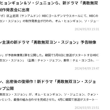
ム・ヒョンギョン＆ソ・ジュニョンら、新ドラマ「勇敢無双
のオーディションで最終合格した選抜者には、一定期間、個人の特性に合っ
ける機会が与えられ、その後の結果によって専属契約締結を通じた全面的な
制作発表会に出席
だ。935エンターテインメント所属のパク・ジュヒョン、クォン・ファウン
マポ）区上岩洞（サンアムドン）MBCゴールデンマウスホールにて、MBCの
ンメント所属の元MOMOLANDのヨンウ、キム・ムジュン、ユン・ソアは「俳
ヨン・スジョン」の制作発表会が行われ、オム・ヒョンギョン、ソ・ジュニ
と一緒に歩んでほしい。多芸多才で、役者を目指している多くの方々に参加
クォン・ファウン、チ・スウォン、イ・スンヨン、ヤン・ジョンアらが出席
ッセージを届けた。ドラマや映画をはじめ、様々な分野で愛されている俳優
2024/05/03 15:31
放送がスタートする同作は、現代版巨匠イム・サンオクになりたいタフな女
ターテインメントと9atoエンタテインメントの関係者は、「共同開催するだ
・ヒョンギョン）と、彼女に運命を託した粘り強くてケチな男性ヨ・ウィジ
ョンが、俳優を目指す志願者たちにとって良い機会になることを願ってい
ン主演の新ドラマ「勇敢無双ヨン・スジョン」予告映像
繰り広げる、痛快な恋愛復讐劇だ。・オム・ヒョンギョン主演の新ドラマ
35エンターテインメントと9atoエンタテインメントの共同オーディション
ン」予告映像第1弾を公開・オム・ヒョンギョン、出産後の復帰作！新ドラ
じて確認することができる。 この投稿をInstagramで見る 935&9a
ョン」出演ラインナップ公開
dition)がシェアした投稿
ン」が予告映像第1弾を公開した。韓国で5月6日に放送がスタートするMBC
双ヨン・スジョン」（企画：チャン・ジェフン、脚本：チェ・ヨンゴル、演
スク、制作：MBC C＆I）は、現代版巨匠イム・サンオクになりたいタフ
2024/04/09 19:47
オム・ヒョンギョン）と、彼女に運命を託した粘り強くてケチな男性ヨ・ウ
）が繰り広げる、痛快な恋愛復讐劇だ。オム・ヒョンギョン、ソ・ジュニョ
ン、出産後の復帰作！新ドラマ「勇敢無双ヨン・スジョ
ェ・ヘラ役）、クォン・ファウン（チュ・ウジン役）が劇中、愛と血縁で絡
て出会い、相乗効果を生み出す予定だ。公開された予告映像は、リング上で
ップ公開
とチェ・ヘラの姿から始まる。片手にはゴム手袋をはめ、もう片方の手には
敢無双ヨン・スジョン」が、オム・ヒョンギョン、ソ・ジュニョン、クォン・
ャクのように振り回していたヨン・スジョンは、素早くチェ・ヘラの両頬を
ンという、最強の組み合わせを完成させた。4月に韓国で放送がスタートす
せる。手が見えないほど速いヨン・スジョンの攻撃が続くと、これを見守っ
勇敢無双ヨン・スジョン」（企画：チャン・ジェフン、脚本：チェ・ヨンゴ
カッコいい、ヨン・スジョン」と彼女を応援した。ヨ・ウィジュの応援に支
2024/03/05 15:51
ム・ミスク、制作：MBC C＆I）は、現代版巨匠イム・サンオクになりた