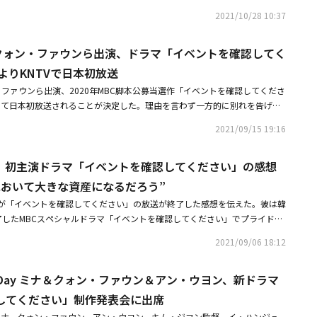
た。犯人は逮捕されるも、25年後、新たな人間ハンターが出没する。殺人
シリアスな復讐劇やファンタジックなラブストーリーをはじめ、幅広いジャ
進力で、自分に逆らう者は容赦なく攻撃する生まれながらの悪女だ。このよ
2021/10/28 10:37
は存在するのかというタブーともいえる題材をテーマに、サイコパスの中で
してきたチェ・ジニョク。近年は「RUGAL/ルーガル」「ジャスティス－復
、イム・ジュウンの確かな演技力で作り上げられ、没入感を高める予定だ。
凶悪な怪物プレデターに焦点を当てた本作。その残虐な殺人鬼は一体どこに
どの重厚感あるドラマで活躍していた彼が、カジュアルで自分を解き放つこ
な性格を持つキャラクターたちのストーリーを予告している。4人の人物の
ら戦慄のストーリーが展開！随所に張られた伏線の数々、善と悪が視点によ
 ミナ＆クォン・ファウンら出演、ドラマ「イベントを確認してく
とゾンビ役に挑戦！ 人間になりすまし、探偵として生きる決意をしたセク
優たちの活躍に、さらに期待が高まっている。オム・ヒョンギョン、ソ・ジ
して視聴者をときおりミスリードしながら何度も裏切るどんでん返しの凄ま
波乱万丈な日々をコミカルかつ切なく、リアリティたっぷりに熱演した。ヒ
ウン、イム・ジュウンの抜群のシナジー（相乗効果）を引き出すMBC新毎日
日よりKNTVで日本初放送
マの上級ファンをも唸らせる驚くべき完成度！ さらに、想像を遙かに超え
るのは、「人間レッスン」の女子高生役で強烈なインパクトを残した期待の
スジョン」は、「三度目の結婚」の後番組として4月より韓国で放送がスタ
＆クォン・ファウンら出演、2020年MBC脚本公募当選作「イベントを確認してくださ
人物たちの人間ドラマには、感情が揺さぶられ、ときに涙が止まらない。テ
ン。本作では、正義感にあふれた頑張り屋の放送作家を好演。探偵キム・ム
Vにて日本初放送されることが決定した。理由を言わず一方的に別れを告げる
剰な描写も話題となったが、全編に渡って演じている子役と動物への配慮が
つゆ知らず、助手として働きながら絆を深めていく。そんなソンジに想いを
られない彼女。別れた直後に、応募していた済州島（チェジュド）のカップ
伝えるテロップが表示された。レベルの高いドラマを送り出すことで定評が
は、「医師ヨハン」「SKYキャッスル～上流階級の妻たち～」の医師役で注
2021/09/15 19:16
ルを偽装して参加することに。この旅の最後にふたりが出す答えとは。別れ
るやいなや大反響を巻き起こし、視聴率1位を独走！ さらにTV話題性ドラマ
ウン。勇敢な刑事だが、ゾンビは苦手というお茶目な一面も。勝ち気なヒロ
で繰り広げるラブストーリーに注目だ。■放送情報「イベントを確認してく
、出演者話題性部門ではイ・スンギが1位にランクインするなど熱い話題を
、恋の三角関係の行方は！？ さらに、5人組K-POPグループ、A.C.Eがチ
、初主演ドラマ「イベントを確認してください」の感想
1月28日、12月5日（日）午後8：00～10：00（2話連続）ほか全4話 /
データコーポレーション調べ）「イカゲーム」『パラサイト』などと並ぶ圧
ビダンスを披露するなど、カメオ出演陣も豪華だ。本作に登場するムヨン
ナ（Girl's Day）、クォン・ファウン、アン・ウヨン、イ・ジニョク（UP10TIO
イコパス殺人犯を描いた傑作『羊たちの沈黙』、猟奇殺人作品の金字塔『セ
において大きな資産になるだろう”
したゾンビ。よみがえった当初は話すこともできず、のろのろ歩くことしか
本：キム・テジュ ※2020年 MBCドラマ脚本公募PD賞受賞作演出：キム・
ス・ミステリー作品の系譜に新たなドラマが誕生！tvN、OCNなどの放送局
重ねて人間らしさを身につけた。ゾンビっぽさを隠すためにカバー力の高い
が「イベントを確認してください」の放送が終了した感想を伝えた。彼は韓
あらすじ＞明るくハキハキした性格の植物園コーディネーター、ハ・ソンイ
ドラマを牽引してきたCJエンターテイメントが満を持して制作した本作
レーを使いこなしつつも、大好物のホルモンを前に目を輝かせるなど、クス
了したMBCスペシャルドラマ「イベントを確認してください」でプライド高
ドギョム（クォン・ファウン）とラブラブな日々を送っていた。インディー
サスペンス作品。韓国映画史に輝く『殺人の追憶』『チェイサー』などにも
ぱい。ゾンビを倒すために闘う人間たちの姿ではなく、ゾンビ目線から見た
決して憎めないパク・ドギョム役を熱演し、前作とは異なるキャラクターで
ているドギョムはある日突然ソンイに「別れよう」と伝え、バンドも解散宣
出と脚本、そして役者たちの見事な演技。世界最高のドラマシリーズを選出
2021/09/06 18:12
、2020 KBS芸能大賞でベストチャレンジ賞を受賞した。ミステリー作品
を成功裏に終えた。クォン・ファウンは所属事務所の935エンターテインメ
していた。突然の別れに悲しんでいたソンイに、以前応募していたカップル
ル「SERIES MANIA2021」では米英など世界有数の国々に混じって韓国
ムヨンはなぜ死んだのか？ そして、なぜゾンビとしてよみがえったのか？
演となり、嬉しい気持ちで始めた作品がもう放送が終了した。撮影現場で共
ドギョムとヨリを戻そうと済州島ツアーの参加を誘うが断られ続け、とうと
たし、世界レベルの作品力であることが認定された。近年、アカデミー賞の
く過去から目が離せない！■リリース情報「ゾンビ探偵」＜レンタル＞・V
l's Day ミナ＆クォン・ファウン＆アン・ウヨン、新ドラマ
た作品だけに愛情が大きく、サヨナラするのがとても残念だ」と愛情溢れる
時間に来ないドギョムを置いて、一同は済州島に到着。空港で声をかけてき
ト 半地下の家族』や、Netflixでは「イカゲーム」「地獄が呼んでいる」
日（金）レンタル開始品番：PCBP-74571～74576収録内容：各巻2話収録・Vol.
「作品を準備しながら、パク・ドギョムを共感できるキャラクターになるよ
してください」制作発表会に出席
と勘違いしたソンイだが、実はツアーガイドのソ・ジガン（アン・ウヨン）
こすなど、韓流コンテンツの充実ぶりが際立つ中、本作のリリースが韓流ム
（水）レンタル開始品番：PCBP-74577～74582収録内容：各巻2話収録韓国ド
か、とても悩んだ。キャラクターが持つ内面の悩みと愛情を表現する方式が
ドギョムが現れて。■関連リンクKNTV公式サイト：https://kntv.jp/
ます加速させるのは間違いない！「人間レッスン」パク・ジュヒョンほか、
Dayのミナ、クォン・ファウン、アン・ウヨン、キム・ジフン監督、イ・ハンジュ