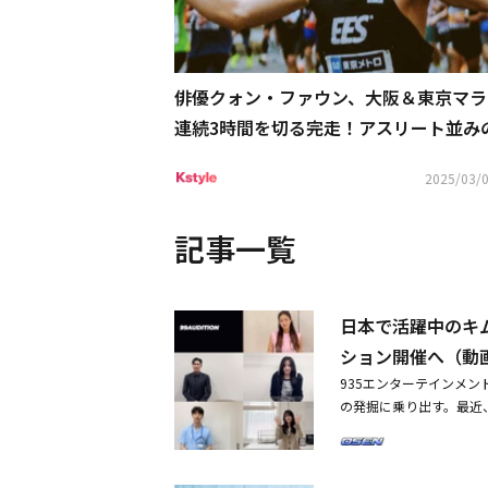
俳優クォン・ファウン、大阪＆東京マラ
連続3時間を切る完走！アスリート並み
2025/03/0
記事一覧
日本で活躍中のキ
ション開催へ（動
935エンターテインメン
の発掘に乗り出す。最近、
とが発表された。昨年に
以下の男女なら誰でも応
る1分以内のコンテンツを