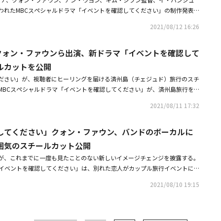
巻／日本語字幕発売元：ポニーキャニオンLicensed by KBS Media Ltd.
されるべきだという覚悟で作品に取り組んだ」と演技の感想を明かした。ま
役者の激突とともにドラマを盛り上げる豪華キャストも話題に！ 過去の事件
われたMBCスペシャルドラマ「イベントを確認してください」の制作発表
ts wavve ＆ SK broadband. All rights reserved.＜配信＞配信サービスまとめ：
って良い作品に参加できたという点が、俳優人生において大きな資産とな
ながらもバルムを慕う女子高生役には、「人間レッスン」で怪物新人と謳わ
人が偽装カップルになって、イベントに当たった旅行に参加することから繰
lnk.to/zombiePR・第1話～第12話先行ダウンロード配信2021年12月6日（月）・
になった。監督とすべてのスタッフの皆さんの情熱と笑顔のおかげで、幸せ
2021/08/12 16:26
抜擢。テレビ番組のPDとして事件に深入りしつつ、切ない秘密を抱える女
リップメロドラマだ。昨年、MBCドラマの脚本公募展で、ウィット溢れる
ンロード配信2021年12月20日（月）・第1話～第12話レンタル配信2022
とができた。ドラマを愛してくださり、共にしてくださったすべての方々に
シュ～沈黙注意報～」などのキョン・スジン。また、物語のキーパーソンと
ストーリー展開で絶賛され、受賞した作品で、関心が集められている。14
話～第24話レンタル配信2022年2月2日（水）＜キャスト＆スタッフ＞【キャ
からの感謝の挨拶も忘れなかった。
するのは、「嘘の嘘」「元カレと旅する5日間」のクォン・ファウン。端正
 ミナ＆クォン・ファウンら出演、新ドラマ「イベントを確認して
ートする。・Girl's Day ミナ＆クォン・ファウンら出演、新ドラマ「イベ
ェ・ジニョク「RUGAL/ルーガル」（2020）、「ジャスティス－復讐とい
感が人気を呼び、役名にちなんだゴッド・ヨハンシンドロームをもたらし
スチールカットを公開・Girl's Day ミナ＆クォン・ファウン主演、新ドラ
）コン・ソンジ役：パク・ジュヒョン「マウス（原題）」（2021）、「人間
ルカットを公開
の少年時代を演じるのは、「椿の花咲く頃」などの天才子役、キム・ガンフ
ください」予告映像第1弾を公開
ャ・ドヒョン役：クォン・ファウン「医師ヨハン」（2019）、「SKYキャッ
ださい」が、視聴者にヒーリングを届ける済州島（チェジュド）旅行のスチ
肌ものの名演技で悪魔の子を体現し、話題を集めた。ほかにも、「ドキドキ
」（2018-2019）コン・ソニョン役：ファン・ボラ「キム秘書はいった
MBCスペシャルドラマ「イベントを確認してください」が、済州島旅行を
5人！？」アン・ジェウク、「愛の不時着」キム・ジョンナン、「SKYキャッ
イ・テギュン役：アン・セハ「先輩、その口紅塗らないで」（2021）キム・
プルの楽しいひとときを捉えた。まるで絵の具を溶かしたように鮮やかな色
～」チョ・ジェユンら、安定のベテラン勢が勢揃い！■リリース情報「マウ
メモリスト」（2020）イ・ソンロク役：テ・ファンホ「皇后の品格」（20
2021/08/11 17:32
った空、そして緑の草原と暖かい日差しを収めた済州島の風景は、彼らの幸
VD-SET1：2022年5月11日（水）発売GNBF-5658／20,900円（税抜1
イ役：イ・ジュンオク「Mine」（2021）【スタッフ】演出：シム・ジェヒョ
にしている。「イベントを確認してください」は、別れた恋人がカップル旅
11話収録／本編約770分＋特典映像約80分／DVD5枚組仕様：アウターケース
本：ペク・ウンジン＜あらすじ＞ある夜、不法投棄されたゴミ山の中で一人
してください」クォン・ファウン、バンドのボーカルに
とから繰り広げられる感性的なトリップ恋愛ドラマだ。昨年MBCドラマ脚
ット（4P）特典映像：特番「マウス：リスタート」（DISC4）※第1話～
生前の記憶を何ひとつ思い出せず、自分がゾンビとしてよみがえったことに
で、カップル旅行イベントをドラマの題材として活用し、旅行とロマンスの
り返りながら、出演者インタビューや撮影の裏側を紹介する韓国で放送され
囲気のスチールカット公開
がて人間と共生するための過酷なトレーニングをスタートする。時が流れ、
ロマンスとは異なる方法でアプローチするという点で、新鮮で興味深いとい
ルメイキングPART1（DISC5）○DVD-SET2：2022年6月3日（金）発売
間らしい歩き方や話し方を取り戻したゾンビ。山奥で偶然、探偵のキム・ム
が、これまでに一度も見たことのない新しいイメージチェンジを披露する。
会いとときめきから始めるロマンスではなく、旅行が与えるときめきの上
00円（税抜19,000円）／第12話～第20話、スピンオフ「マウス：プレデター」
立ち会った彼は山を下り、ムヨンになりすまして生きていこうと決心する。
「イベントを確認してください」は、別れた恋人がカップル旅行イベントに
または決別の危機を迎えているカップルのストーリーを加え、誰でも一度は
70分＋特典映像約80分／DVD5枚組仕様：アウターケース付き／封入特典：
跡70分」の放送作家ソンジは、通称サンタ事件こと女児誘拐殺人事件の犯
げられる感性的なトリップ恋愛ドラマだ。8月14日の放送開始を控えている
別れに対して率直で淡々と描く方式は、多くの共感を得ると期待される。今
2021/08/10 19:15
映像：スペシャルメイキングPART2（DISC10）／特番「マウス：ラスト」
、ソンジは子どもたちと一緒にいたムヨンを変質者だと誤解し、後頭部にヘ
のリーダーでボーカルに変身したクォン・ファウンのスチールカットが公開
された「イベントを確認してください」のポスターが好反応を得ている。Gi
は最終話放送後に編成、出演俳優6人が撮影秘話やドラマに懸けた想いを語った
させてしまう。最悪の出会いを果たした2人。ソンジはムヨンが要求した高
認してください」は、昨年MBCドラマ脚本公募展で当選した作品で、ロマ
クォン・ファウンのカップルポスターをはじめ、一緒に済州島旅行に行くことにな
Dリリース・2022年5月11日（水）Vol.1-6・2022年6月3日（金）Vol.
りに、助手として探偵事務所で働き始めるが！？■関連リンク「ゾンビ探
合わせで好評を得た。ここにカップル旅行イベントという題材をもとに、興
ポスターまで、すべて美しい済州島の風景を背景に撮影されたためである。
（水）Vol.15-22（Vol.16.17 スピンオフ「マウス：プレデター」収録）＜仕様
welovek.jp/zombie/
リーの中で、誰でも一度は経験していそうな恋愛と別れに対して率直で淡々