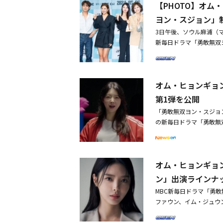
【PHOTO】オ
別連絡が行われる。今回
た専門トレーニングを受
ヨン・スジョン」
サポートが行われる予定
3日午後、ソウル麻浦（
や、9atoエンターテイ
新毎日ドラマ「勇敢無双
優としての第一歩を弊社
ョン、イム・ジュウン、
してほしい」と応援のメ
した。韓国で5月6日に
が所属している935エン
性ヨン・スジョン（オム
けに、今回のオーディシ
オム・ヒョンギョ
ュ（ソ・ジュニョン）が
る」と伝えた。詳細は、9
「勇敢無双ヨン・スジョ
第1弾を公開
Instagramである99AUDITIONを通
マ「勇敢無双ヨン・スジ
to AUDITION(@99au
「勇敢無双ヨン・スジョ
の新毎日ドラマ「勇敢無
出：イ・ミンス、キム・ミ
な女性ヨン・スジョン（
ィジュ（ソ・ジュニョン
オム・ヒョンギョ
ン、イム・ジュウン（チ
み合った4人の人物とし
ン」出演ラインナ
対峙中のヨン・スジョン
MBC新毎日ドラマ「勇
ゴム手袋を持ってヌンチ
ファウン、イム・ジュウ
攻撃し、ノックダウンさ
るMBC新毎日ドラマ「
ていたヨ・ウィジュは「
ル、演出：イ・ミンス、キ