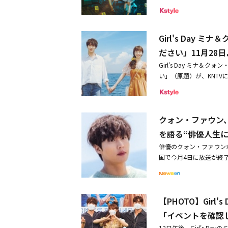
ドハンター殺人事件だっ
月7日より開始となる。
い、果てしない欲望と推
を犯すサイコパス遺伝子
ンルで多彩な演技を披露
うなチェ・ヘラの悪行は
わずか1％とされる最も
讐という名の正義－」な
このように同作は、様々
潜んでいるのか、初回か
Girl's Day
とのできる役を演じたい
多事多難な人生を描く俳
って反転する危うさ、そ
シーなイケメンゾンビの
ュニョン、クォン・ファ
ださい」11月28
じさは、サスペンスドラ
ロインのソンジ役を演じ
ドラマ「勇敢無双ヨン・
Girl's Day ミナ
た運命に翻弄される登場
新人女優パク・ジュヒョ
ートする。
い」（原題）が、KNT
レビコードぎりぎりの過
ヨンの正体がゾンビとは
彼と納得できず受け入れ
行われ、冒頭にその旨を
寄せる親友ドヒョン役に
ル旅行に当選し、カップ
あるtvNでオンエアされ
目を浴びたクォン・ファ
たふたりがカップル旅行
部門でも上位をキープし
インをめぐるゾンビと人間
クォン・ファウン
ださい」（原題）放送日：1
提供し続けた。（グッド
ェ・ジニョクと共にゾン
(C)2021MBC出演：ミ
巻のクオリティで魅了サ
を語る“俳優人生
は、人間との共存を決意
N）、ナム・ギュヒほか脚
ブン』等数々のサスペン
できなかったが、努力を
俳優のクォン・ファウン
ジフン、イ・ハジュン＜
を設立し韓国サスペンス
BBクリームや芳香スプ
国で今月4日に放送が終
（ミナ）は彼氏のパク・
は、まさに渾身の超一級
ッと笑えるシーンもいっ
く、気難しく見えるが、
ズバンドのリーダーをし
引けを取らない緻密な演
世の中を描き出した本作は
演技のイメージチェンジ
告をしてメンバーと衝突
するフランスのフェスティバ
としての完成度も秀逸。
ントを通じて「初めて主
旅行の当選電話が来る。
から唯一ノミネートを果
次々と明らかになってい
【PHOTO】Gir
にした時間が一番長かっ
う出発当日。待ち合わせ
作品賞に輝いた『パラサイ
ol.1～62022年1月7
感想を明かした。続けて
「イベントを確認
た男性を自分に気がある
が熱狂的ブームを巻き起
7～122022年2月2日
う、どう表現すればよい
だった。そんな中、突然空港に
ーブメントの勢いをます
12日午後、Girl's 