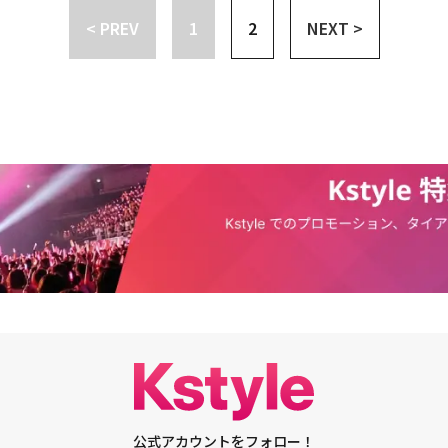
もかかわらず、話題を集めた理由は、鮮やかな色彩にある。済州島の蒼い
カラー／音声：韓国語 2ch ステレオ ドルビーデジタル／字幕：日本語／片面2層
感を届けるものと期待を集めている。特に、済州（チェジュ）島を背景にイ
< PREV
1
2
NEXT >
景に、多彩なカラーを活用して、済州島だけが持っている特有の感性と劇中
／仕様は変更になる可能性がございます。発売・販売元：NBCユニバーサ
ルたちの旅行が繰り広げられるだけに、済州道特有の雰囲気と美しい風景を
いるそれぞれの魅力を見せたいという意図が通じたのだ。そのため初放送に
 ENM Co., Ltd, All Rights Reserved.※5月11日（水）よりU-NEXTに
どころ満載の多彩な視聴ポイントが初放送の期待を高めている。また、劇中
に達している。3組のカップルの済州島旅行を捉えたスチールカットは、視
キャスト】イ・スンギ「花遊記＜ファユギ＞」「九家（クガ）の書～千年に
メンバーの構成も話題となっている。別れたカップルのGirl's Day ミナと
めている。まず、ミナとクォン・ファウンは、一緒に2人乗り自転車に乗っ
『KCIA 南山の部長たち』「青い海の伝説」パク・ジュヒョン「ゾンビ探
プル旅行ガイドのアン・ウヨン、愛の温度差のため悩んでいる核インサ（と
旅行を楽しんでいる。正面だけを見つめて佇んでいる時は濃い紺色の海だっ
半分の半分～声で繋がる愛～」キョン・スジン「ハッシュ～沈黙注意報～」
＋皆の人気者という意味のインサイダーを掛け合わせた新造語）カップルの
ってじゃれ合いながらヘルメットを撫でる時は薄い空色の海だ。カップルの
輪舞〈ロンド〉」アン・ジェウク「ドキドキ再婚ロマンス 子どもが5
ニョクとナム・ギュヒ、そして唯一結婚した夫婦であるキム・ヨンソンとキム・ヒ
済州島の海のさまざまな魅力から、目を離すことができない。一方、このカ
してる」クォン・ファウン「元カレと旅する5日間（原題：イベントを確認
なる魅力を持つキャラクターたちが、一緒に済州島にカップル旅行に行くと
ルモンボプソ（遊びながら見よう）」のメンバーになったUP10TIONの
ピョンガン 月が浮かぶ川」「医師ヨハン」キム・ジョンナン「愛の不時
特別な状況が与えるときめき、そしてこれによって発生するバラエティーに
ュヒ、キム・ヨンソン、キム・ヒチャンの旅行も印象的だ。核インサ（とて
ー」「SKYキャッスル～上流階級の妻たち～」【スタッフ】演出：チェ・ジ
ベントを確認してください」への期待をますます高めている。この中で公開
皆の人気者という意味のインサイダーを掛け合わせた新造語）カップルらし
しめて」「最高の恋人（共同演出）「白夜姫（共同演出）」脚本：チェ・ラ
は、クォン・ファウンの様子が収められており、好奇心を刺激する。劇中で
ず記念写真を残すイ・・ジニョクとナム・ギュヒ。グラデーションをなす絵
神～」「神様がくれた14日間」「イルジメ〔一枝梅〕」【あらすじ】韓国
ニス（Adonis）のリーダー兼ボーカルのドギョム役を務めたクォン・フ
に、同じポーズを取っている2人の姿からは、可愛らしい若者カップルの魅
ドハンター殺人事件」、それは殺害後、頭だけを持ち去る残酷な事件だっ
トの中でエレキギターを担いでバンドメンバーたちと一緒にカメラに向かっ
ヨンソンとキム・ヒチャンカップルは、2組のカップルとは雰囲気が変わ
少年コ・ムチの証言により医師ハン・ソジュンが逮捕される。同時期、遺伝
ピールしている。立っている様子からギターを持っている指先が放つカリス
残すスポットではなく、休憩スポットと見られるテーブルに座っている。手
子を持つ胎児を堕胎させようとする法案が国会で審議されていた。25年
ウンの新しい姿から目を離すことができない。また、別のスチールカットで
を取った彼らの表情からは、お互いに対する切ない気持ちが垣間見え、ドラ
されたムチは自らの手で彼を殺すことを目的に、刑事となっていた。折りし
ーたちと一緒に練習しているクォン・ファウンの様子が捉えられている。ス
情に関心が高まっている。500:1の倍率を勝ち抜いてカップル旅行イベン
ー（捕食者）と呼ばれる連続殺人鬼が出現。ムチは正義感あふれる真面目な
て、マイクに片手をのせて、片手はポケットに入れている様子からは熟練し
島旅行に向かう3組のカップルの幸せそうな旅行の瞬間を捉えたスチールカ
棒に捜査へと乗り出す。一方、ソジュンのサイコパス遺伝子を受け継ぐ子供
カルの雰囲気が漂う。キーボード、ドラム、ギターそしてボーカルまで、そ
やしを感じさせると同時に、「イベントを確認してください」の本放送で描
。■関連サイト「マウス～ある殺人者の系譜～」公式サイト：https://ka
姿勢や楽器を奏でる様子から、長い間共にしてきたメンバー同士の義理堅さ
にさらに期待を高める。制作陣は「すでに多くのドラマ、映画、バラエティ
までとは違ってシニカルなクォン・ファウンの表情。果たしてこのバンドに
さをたくさん確認してきたと思う。今まで見たことのない隠れた名所を探す
かるのか、好奇心がくすぐられる。「イベントを確認してください」は韓国
公式アカウントをフォロー！
つパッケージ旅行というコンセプトを最大限に良く見せることができる場所