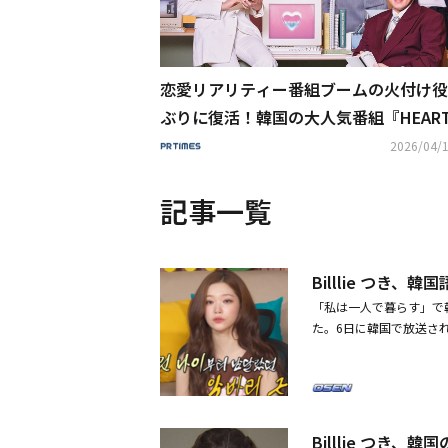
恋愛リアリティー番組ブームの火付け役
ぶりに復活！韓国の大人気番組『HEART 
NAL 5』を4月21日よりU-NEXTオリジ
2026/04/1
して日本初・本国放送直後より独占見放
信決定
記事一覧
Billlie つ
「私は一人で暮らす」で韓
た。6日に韓国で放送さ
弾として、つきの日常が
電気をつけて寝る」と言
ほど前だ」と自宅を公開
しを始めて2年だ。寝室
めた」と語った。つきの
Billlie つ