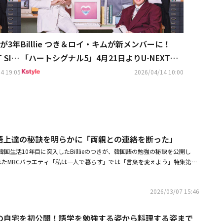
Billlie つき＆ロイ・キムが新メンバーに！
が3年
「ハートシグナル5」4月21日よりU-NEXTで
SIG
独占配信
ナルと
4 19:05
2026/04/14 10:00
題配
き、韓国語上達の秘訣を明らかに「両親との連絡を断った」
国生活10年目に突入したBilllieのつきが、韓国語の勉強の秘訣を公開し
れたMBCバラエティ「私は一人で暮らす」では「言葉を変えよう」特集第4
公開された。この日、一人暮らし2年目だと明かしたつきは「幽霊が怖くて
い、「昨年まで1年半ほど別の家に住んでいて、引っ越してきたのは5ヶ月
2026/03/07 15:46
した。また「韓国に来て10年になった。8年間宿舎生活をしてから一人暮ら
とリビングが分かれている所に住みたかったが、ちょうど良い家があって決
寝室はピンク色で溢れていた。彼女は「もともと好きな色がピンク色だ。レ
き、韓国の自宅を初公開！語学を勉強する姿から料理する姿まで