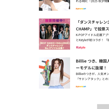
れるMBC「2025 秋
する。チョン・ヒョンム
（日本の相撲の横綱に相
だ。過去にシルム種目出場
「ダンスチャレンジ
続き、今年のシルムを彩
は、計8チーム24名のアイ
CHAMP」で投票ス
ウ、ステラ、イェオンから、F
K-POPアイドル応援アプリ
ン、つき、tripleS
とKstyleが初コラボ！ 「
る。特にムン・スアは、
マに、本日（9月15日
る。直接トレーニングを
は、新大久保の大型ビジョン
外な魅力に期待していた
HAMPアプリから応援し
たちの眼差しが180度
Billlie つ
す。投票期間は、2025年9
用するのはもちろん、腰
（火）ごろを予定。Kstyl
ーモデルに抜擢！
えられ、現場が一気に張
×Kstyle」＜投票期間＞2
表に車を買ってほしいと
Billlieのつきが、人
NCE CHALLENGE
のチームがメダルを掴み
「サドンアタック」との
予定＜投票条件＞投票にはIDO
た。ゲーム内のつきのキ
Mを1票として投票を行えま
ジティブなエネルギーが
ラ※Ruby CHAMSI
気を忠実に再現したこと
Pショップでも購入可能です
これまで、コスメブラン
と連動した投票であなた
て活躍。今回はオンライン
内のK-POPファンに