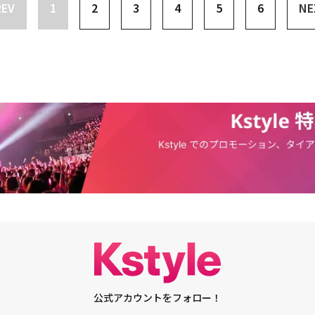
yVやHearts2Heartsのコンテンツ撮影に挑戦（動画あり）・Billlie つ
REV
1
2
3
4
5
6
NE
ます。アヤカ（NiziU）イェナカズタ（n.SSign）ジェヒョン（BOYNEX
！人気Webバラエティ「ワークドル」シーズン4のMCに抜擢
Way V）ジャン・ハオ（ZEROBASEONE）ジョングク（BTS）スビン（TO
ER）スングァン（SEVENTEEN）ソンファ（ATEEZ）つき（Billlie）ハンジン
ST）ヒカル（Kep1er）モカ（ILLIT）ユウシ（NCT WISH）レイ（IVE）I.N
M）WINTER（aespa）
公式アカウントをフォロー！