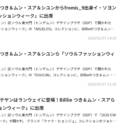
もっと体重を減らしたいと思った。水も重く感じてしまい、一日中氷だけを
だけを食べて42kgに」（動画あり）
lie つき＆ムン・スア＆シユンからfromis_9出身イ・ソヨン
り返った。さらに「3日目までは大丈夫だった。しかし4日目から歩く感覚
っているのに、浮いているような感じで。その時の体重が42kgだった。人
ッションウィーク」に出席
、『もう二度とこんなことはできない』と思った」と明かした。ムン・スア
ュン）区ソウル東大門（トンデムン）デザインプラザ（DDP）で開かれた
。誰にも真似してほしくない」と、危険なダイエットへの警鐘も鳴らした。
ァッションウィーク」の「ADLIELOS」コレクションに、Billlieのつき＆ムン・
ドを明かした。彼女は「一緒に練習していたお姉さんと、朝・昼・夜にキャ
IEL、fromis_9出身のイ・ソヨン、FIFTY FIFTY、A.C.Eのジュン、MIRAE
3本だけ食べて、4～5kg落としたことがある」と告白。さらに「ステージ衣
2026/02/07 14:18
ドンピョ、AMPERS＆ONEのナ・カムデン＆ブライアン＆マカヤ、AxMx
に子ども服みたいなサイズを着ることもある」と、ガールズグループならで
イン＆イ・ジェヨン、TNXのオ・ソンジュン＆チョン・ジュニョク＆ウンフィ＆
、無理な減量により倒れた経験について、つきは「私は自分との戦いだと思
llie つき＆ムン・スア＆シユンら「ソウルファッションウィ
・ジェニー、チャ・ヒョンスン、HANZ、ユン・ソイ、タイガーJKらが出席
クラクラしても我慢してしまう。ある日も『あ、来たな』と思いながら耐え
erまで「ENA KPOP UP CHART SHOW : GIRLS EVOLUTION」に出演3月7日に
がなくなった。そのまま倒れていた」と語り、皆を驚かせた。ムン・スアは
SF9 ユテヤンはランウェイに登場！Billlie つき＆ムン・スアら「ソウルファ
いても自身の考えを示した。「最近は美の基準が激やせへと変わっている。
ュン）区ソウル東大門（トンデムン）デザインプラザ（DDP）で開かれた
席
なければならないのか分からない」と率直な思いを語った。また彼女は、
ァッションウィーク」の「DOUCAN」コレクションに、Billlieのつき＆ムン・ス
0を引いた体重を維持するときれいに見える』と言われていた」と、過去に感
イ・ウンミ、キム・ヨンジ、ハヨン、チャン・ジェイン、イ・ヒョイン、パ
2026/02/07 12:30
ても打ち明けた。・【PHOTO】Billlie つき＆ムン・スア＆シユンからfr
ミンギュ、チョン・ウォンギュらが出席した。・BilllieからKep1erまで
で「ソウルファッションウィーク」に出席・BilllieからKep1erまで「ENA K
RT SHOW : GIRLS EVOLUTION」に出演3月7日に横浜で開催・【PHOTO】SF9
 : GIRLS EVOLUTION」に出演3月7日に横浜で開催
 ユテヤンはランウェイに登場！Billlie つき＆ムン・スアら
場！Billlie つき＆ムン・スアら「ソウルファッションウィーク」に出席
ョンウィーク」に出席
ン）区ソウル東大門（トンデムン）デザインプラザ（DDP）で「2026 F/W
ーク」が開かれ、ブランド「クァク・ヒョンジュ」コレクションのフォトウ
つき＆ムン・スア、SF9のユテヤン、DRIPPINのキム・ドンユン＆イ・ヒョプ、AL