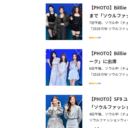
も痩せてはいたけれど、
イエットを告白「1週間氷
【PHOTO】Bill
食べていた」と当時を振
がなくなった。階段を上
まで「ソウルファ
生で一番痩せていた時で
7日午前、ソウル中（チ
は「若かったからできた
「2026 F/W ソウルフ
つきも衝撃的なエピソー
スア＆シユン、TEENTOPのN
ンディーを1本ずつ、1日
（未来少年）出身のソン・
装を合わせる時は、本当
P、idnttのチェ・テ
はの苦悩を語った。特に
【PHOTO】Bil
チャン・ヒョンス、パク
っていて、貧血みたいに
した。・BilllieからKep1
ーク」に出席
ていたら、その後の記憶
横浜で開催・【PHOTO】
近年の外見至上主義につ
6日午後、ソウル中（チ
ッションウィーク」に出
なぜ互いに体重の話をし
「2026 F/W ソウルフ
「母から『身長から12
ア＆シユン、オ・ナラ、
じていたプレッシャーについ
ク・ジアン、カンヒ、シン・
omis_9出身イ・ソヨンま
「ENA KPOP UP CHA
POP UP CHART SHOW
【PHOTO】SF9
ユテヤンはランウェイに登
「ソウルファッシ
4日午後、ソウル中（チュ
ソウルファッションウィ
ォールに、Billlieの