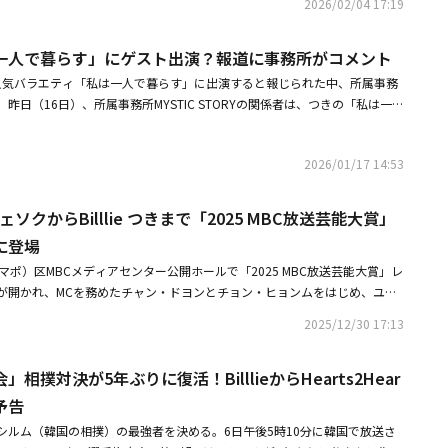
2026/02/04 17:19
ゴンホ、AMPERS＆ONEのマカヤ＆ナ・カムデン＆チェ・ジホ、POWのヒョン
タクマ＆カエル、ASC2NTのジェイ＆ガラム、BADVILLAINのエムマ＆ユン
き「私は一人で暮らす」にゲスト出演？報道に事務所がコメント
、ユン・シユンが登場した。・Billlie、プレリリースシングル「cloud p
wakening」発売圧巻の歌唱力で魅了・【PHOTO】SF9 ユテヤン＆2AM チョグォン
MBCの人気バラエティ「私は一人で暮らす」に出演すると報じられた中、所属事務
T」プレスコールに出席
昨日（16日）、所属事務所MYSTIC STORYの関係者は、つきの「私は一人
連し、「現在、確認が難しい」と具体的な回答を避けた。先立ってこの日、
が「私は一人で暮らす」にゲスト出演すると報じた。当該メディアは「『私
2026/01/17 14:53
様々な試みを通じて番組の幅を拡大させている。ジョイ、DEXなど新しい顔
話題を集める中、つきの出演も期待を集めている」と分析した。特に最近
主軸メンバーだったパク・ナレが降板した中、つきがゲストとして番組に活
ソクからBilllie つきまで「2025 MBC放送芸能大賞」
が集まっている。
に登場
マポ）区MBCメディアセンター公開ホールで「2025 MBC放送芸能大賞」レ
が開かれ、MCを務めたチャン・ドヨンとチョン・ヒョンムをはじめ、ユ・
チュ・ウジェ、ハハ、コ・ガンヨン、パク・ジヒョン、オク・ジャヨン、
2025/12/30 17:13
、キム・デホ、コン・ジョンファン、キアン84、イ・ジュスン、CODE K
のつき、クォン・ファウン、クァク・ボム、ヤン・セヒョン、ユ・ヒグァン、パク・ジ
相撲対決が5年ぶりに復活！BilllieからHearts2Hear
イム・ウイル、キム・スク、チャン・ドンミン、チェ・ホンマン、ツヤン、ホ
、ユ・ビョンジェらが登場した。・ユ・ジェソク「2025 MBC放送芸能大
予告
冠に輝いた番組は？・【PHOTO】SEVENTEEN スングァンからキム・ヨン
シルム（韓国の相撲）の最強者を決める。6日午後5時10分に韓国で放送さ
BC放送芸能大賞」レッドカーペットに登場