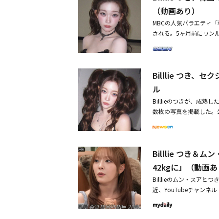
ース、花模様、こんな感
（動画あり）
引いた。彼女はリビング
MBCの人気バラエティ「
空間が心を楽にしてくれ
される。5ヶ月前にワン
だ。あちこちがブラック
活に注目が集まっている。
した。キアン84が「ス
きは、2022年に「Gin
る。それを購入して筆で
なり、大きな反響を呼ん
と日本の食材が共存して
Billlie つ
組で活躍している。最近
ーテに行くの？」と尋ね
ンを完走し、限界に挑戦
は起きるとすぐにリビン
ル
一人暮らし2年目となる
間歩く。歩きながらアニ
Billlieのつきが、成
される。愛らしいピンク
めに韓国映画を流してい
数枚の写真を掲載した。
ど、黒のアイテムで統一
旦、両親との連絡を断っ
は、大胆なランジェリー
まり好きじゃないんです
0個を覚えた。毎週テス
きは最近、MBCのバラ
キングマシンで運動をし
「韓国語が分からない状
マラソンを完走し、感動を
を話すつきならではの勉
て、会話するのが楽になっ
Billlie つ
だけを食べて42kgに」（動画
料理・洋食まで自炊に自
語、中国語、日本語を流
テンツ撮影に挑戦（動画
42kgに」（動画
寧に比較し、計量もせず
だ。両親との連絡を断っ
「自信がなくなりました
Billlieのムン・ス
集まる。つきの魅力が詰ま
近、YouTubeチャン
「私は一人で暮らす」で
ークを繰り広げた。この
を紹介するシングルライフ
べて耐えたというエピソ
セクシーな衣装の近況ショ