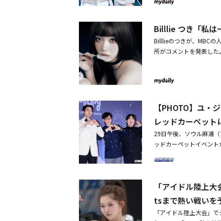
L(H)OURSのマサミ＆
ビン＆ドンヨン、LUN8の
Billlie つ
ソ、キ・ウンセ、チェ・リブ
alace ~ false a
Billlieのつきが、
ら、ミュージカル「REN
所がコメントを発表した。
で暮らす」出演報道に関
ある韓国メディアはつき
は一人で暮らす』は最近
ぶれを番組に引き入れ、
「私は一人で暮らす」の
【PHOTO】ユ・ジェ
力を吹き込むのか、関心
レッドカーペット
29日午後、ソウル麻浦（
ッドカーペットイベント
ジェソク、ユ・セユン、
リ・ジョン、イム・ウイル
UNST、Billlie
「アイドル陸上大会」
ュンヒョン、BOOM、
ン・ヒョンヒ、ソン・ウニ
tsまで熱い戦いを
賞」で大賞を受賞驚異の6
「アイドル陸上大会」で
ギョンまで「2025 M