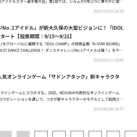
夕特集アイドルスター選手権大会」第1部では、シルムが5年ぶりに華やかに復活
、BTOBのチャンソプ、イ・ウンジ、ジョナダンがMCを務め、天下壮士
2025/10/05 16:24
当）出身のイ・テヒョン解説委員も登場し、専門性と面白さを加える予定
で話題となったApink、TWICE、宇宙少女など人気アイドルの先輩たちに
No․1アイドル」が新大久保の大型ビジョンに！「IDOL
る新たな女性アイドルは誰か、期待が高まっている。今回のシルム種目で
ドル選手が出場し、決勝戦へ向けた激しい勝負を予告。Hearts2Heartsのジ
タート【投票期間：9/15～9/21】
IFTY FIFTYのイェウォン、ハナ、アテナ、Billlieのムン・スア、スヒョ
をグローバルに展開する「IDOL CHAMP」の投票企画「K-STAR BOARD」
のジウ、ニエン、リンなど、各チームを代表する強力なラインナップが注目を集め
BEST DANCE CHALLENGE！ ダンスチャレンジNo.1アイドルは誰？」をテー
家族にシルム選手出身者がいることで知られ、皆の好奇心を掻き立ててい
）から投票を開始します。＞＞特設ページはこちら1位に輝いたアーティスト
指導したイ・テヒョン解説委員は「小さな体格から噴き出す驚異的な力と意
2025/09/15 10:00
で応援広告を放映！ さらに、Kstyleでも特集予定。投票方法は、IDOL C
だきたい」と選手たちの活躍を予告。実際に試合では、アイドルスター選手
たいアーティストを選ぶだけ。アプリからの投票が100％順位に反映されま
変わり、雰囲気が一変するという。訓練で身につけた技術を実戦で積極的に活
き、韓国人気オンラインゲーム「サドンアタック」新キャラクタ
月15日（月）10:00～9月21日（日）23:59まで。結果発表は、9月23
帯を掴んだ瞬間から本格的な気迫のぶつかり合いと戦略戦に突入する姿が捉
eおよびIDOL CHAMPアプリの特設ページで発表します。「K-STAR BOARD
り詰めた緊張感で満たされたという。金メダルを獲得したら所属事務所の代
025年9月15日（月）10:00～9月21日（日）23:59＜投票部門＞【BEST DA
要求したチームもあり、現場を笑いの渦に巻き込んだとのこと。果たしてど
気オンラインゲームとコラボする。28日、NEXONの代表的なオンラインゲーム
】ダンスチャレンジNo.1アイドルは誰？＜結果発表＞2025年9月23日（火）ごろを
取るか注目だ。
コラボレーションを通じて、つきが新キャラクターのモデルとして起用され
L CHAMP内で使える「Ruby CHAMSIM」が必要です。20Ruby CHAMSI
ャラクターは、実物との高いシンクロ率を誇る中、彼女ならではの明るくポ
す。◆iPhoneユーザーの投票はコチラ◆Androidユーザーの投票はコチ
2025/08/28 18:37
そのまま溶け込んでいる。つきの臨場感あふれるビジュアルと愛らしい雰囲
M（赤）は、アプリ内広告を視聴することで貯められます。アプリ内のIDOL CHAM
で、ファンはもちろんゲームユーザーからも熱い関心を集めている。彼女は
。※「IDOL CHAMP」アプリとは韓国の人気番組「SHOW CHAMPION」
ド「KATE」など、数多くのグローバルビューティーブランドのモデルとし
の推しをチャンピオンにするアプリ。あなたが大好きな推しをもっと日本国
ゲームのキャラクターモデルにまで抜擢され、人気を証明した。・Billlie
知ってもらいたい。ランキングで輝いて欲しい。そんな時、いま手元にある端末