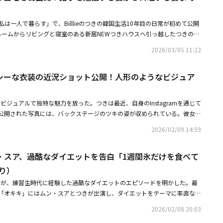
じで飾っている」と話した。しかしリビングはブラック一色で飾られ、目を
について「実はリビングが一番好きだ。日光もあまり好きではないし、暗い
私は一人で暮らす」で、Billlieのつきの韓国生活10年目の日常が初めて公開
るので、ブラックのソファ、ブラックのテーブル、カーテンまでブラック
ルームからリビングと寝室のある新居NEWつきハウスへ引っ越したつきの生
トーンだ」と言い、さらには白いテレビまで直接ブラックに塗装したと明か
2021年、ガールズグループBilllieのメインダンサーとしてデビューしたつ
プレーで吹き付けたのか」と尋ねると、つきは「家具を塗装する塗料があ
2026/03/05 11:22
gaMingaYo」のチッケム（一人にフォーカスした映像）で豊かな表情で話題と
一つずつ塗装した」と答えた。ブラックのリビング、キッチンの横には韓国
だ。大阪出身のつきは、持ち前の愛らしく明るいエネルギーでバラエティ番
いた。これを見たパク・ジヒョンは「あなたも調味料を買う時、ドン・キホ
き、セクシーな衣装の近況ショット公開！人形のようなビジュア
では「極限84」を通じて、現役ガールズグループとして初めてフルマラソ
、つきは「そうだ。調味料を買いにドン・キホーテへ行く」と答えた。つき
する強い精神力を見せた。「私は一人で暮らす」では、韓国生活10年目・
グに出てウォーキング運動を始めた。彼女は「休みの日は毎朝30分から1時
つきの日常とともに、引っ越してから5ヶ月が経ったNEWつきハウスが公開
メ、ドラマ、映画を見る」と話した。この時、彼女は韓国語の勉強をするた
熟したビジュアルで独特な魅力を放った。つきは最近、自身のInstagramを通じて
のインテリアが印象的な寝室に加え、自ら塗装した黒いテレビやカーテンな
た。字幕も韓国語にして視聴した。彼女は韓国語の勉強の秘訣について「一
公開された写真には、バックステージのツキの姿が収められている。彼女
されたリビングのインテリアが対照的な魅力を見せる。つきは「日差しがあ
た。6ヶ月ほど日本語を使わないようにと。それで連絡を断って1日に単語3
ルックと可愛らしいツインテールで、蠱惑的なビジュアルを完成させた。つ
」と明かし、その理由にも関心が集まっている。また、起きてすぐにウォー
トをした」と明かし、皆を驚かせた。12歳で韓国に初めて来たというつきは
2026/02/09 14:59
エティ番組「極限84」を通じて負傷しているにもかかわらず、人生初のフル
たり、韓国映画を見ながら韓国語を勉強する姿も公開される。流暢な韓国語
態で来た。一人で勉強した。そうしたら6ヶ月経った時に日常会話ができ
届けた。・Billlie つき＆ムン・スア、過酷なダイエットを告白「1週間氷
強法にも注目が集まる。さらに、料理上手（？）な一面も披露。和食・韓国
たので、その時両親に連絡した」と説明した。するとCODE KUNSTは、英
き＆ムン・スア、過酷なダイエットを告白「1週間氷だけを食べて
あり）・Billlie つき、SMでアルバイト！？WayVやHearts2Heartsのコン
信を見せたつきは「熟成キムチの蒸し物」に挑戦する。スーパーで材料を丁
暢に話すチョン・ヒョンムに向かって「兄さんはだから言語が上手なよう
あり）
あり）
手際よくタレを作っていくが、完成した料理を味見した瞬間、衝撃を受け
て」と言い、笑いを誘った。
」と語り、笑いを誘った。つきが料理への自信を取り戻せるのかにも注目が
アとつきが、練習生時代に経験した過酷なダイエットのエピソードを明かした。最
ったNEWつきハウスは、6日の午後11時10分に韓国で放送されるMBC
ネル「オキキ」にはムン・スアとつきが出演し、ダイエットをテーマに率直なト
公開される。この番組は、1人暮らしをするスターたちの多彩な虹色ライフ
日、ムン・スアは練習生時代に最も辛かった経験として、1週間氷だけを食
2026/02/08 20:03
・トレンドリーダー番組として、長く愛され続けている。・Billlie つき、
ードを公開した。彼女は「事務所でインボディを測定すると言われて。当時
ット公開！人形のようなビジュアル・Billlie つき＆ムン・スア、過酷なダ