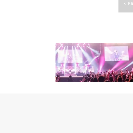
つき、SMでアルバイト！？Wa
< P
で気軽に応援することができ
き、愛らしい魅力で魅了
TDOOR）シャオジュン（
MORROW X TOGETH
（TWS）ハンビン（TEMPE
（Stray Kids）K（&TEA