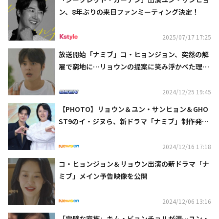
ン、8年ぶりの来日ファンミーティング決定！
2025/07/17 17:25
放送開始「ナミブ」コ・ヒョンジョン、突然の解
雇で窮地に…リョウンの提案に笑み浮かべた理由
とは【ネタバレあり】
2024/12/25 19:45
【PHOTO】リョウン＆ユン・サンヒョン＆GHO
ST9のイ・ジヌら、新ドラマ「ナミブ」制作発表
会に出席（動画あり）
2024/12/16 17:18
コ・ヒョンジョン＆リョウン出演の新ドラマ「ナ
ミブ」メイン予告映像を公開
2024/12/06 13:16
「完璧な家族」キム・ビョンチョルが涙…ユン・