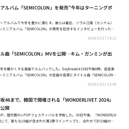
備えたラインナップを公開した。4月26日、フェスティバルの初日には、永
り上げた。KiiiKiiiは新曲を公開し、観客の注目を集めた。ENHYPENのジ
ューアルバム「SEMICOLON」を発売”今年はターニングポ
ソングライター10CMを筆頭に、温かい歌詞と響きのある歌声で大衆を魅了
Sugar」、TOMORROW X TOGETHERのボムギュが「Panic」、i-dleのウギが
イン3」で優勝を果たしたホン・イサク、デビューと同時に「第20回韓国大
Now」でそれぞれ個性あふれる魅惑的なステージを披露し、観客に新しい楽しさを届
人部門と最優秀モダンロック歌謡部門にノミネートされ話題を呼んだHANR
STERは「HOT SAUCE」で強烈な存在感を示し、TOMORROW X TOGETHE
、ニューアルバムで今冬を豊かに満たす。彼らは最近、ソウル江南（カンナム）
日を歌う歌手キム・スヨンが観客を迎える予定だ。また、27日には感性豊か
trangers」で夢幻的な雰囲気を醸し出した。NCTのマークは「1999」のステージで
ミニアルバム「SEMICOLON」の発売を記念するインタビューを行った。
ー中心の初日のラインナップとスマートな対比を見せるバンド中心のライン
ップとバレエを組み合わせた、いわゆるヒップレーバージョンのパフォーマ
にしてきた昨日と近づく明日をつなぐセミコロン」というメッセージが盛り
TBC「シングアゲイン」の初代優勝者で、昨年10月にアルバム「逆性」でリ
2024/12/17 19:12
的な反応を引き出した。最後にステージに上がったNCT DREAMは「BTT
SEMICOLON」と「Old＆Wise」がダブルタイトルに選ばれ、「Rhyth
・スンユンをはじめ、韓国インディーバンド界の教科書的存在であるDaybr
通じて、夏の夜を爽やかに彩り、ファンと特別な思い出を作った。今年の「2025
er」まで全4曲が収録された。Daybreakは「久しぶりにご挨拶するのでワクワ
」9連勝に成功し実力派ロックバンドとして注目を集めているTouched。ロッ
er」は、K-POPを超え、あらゆる音楽ジャンルを網羅するフェスティバル型ステ
イトル曲「SEMICOLON」MVを公開…キム・ガンミンが出
しています。新曲の発売は本当に久しぶりです。楽しく聴いて頂きたいで
ニック、ポップなど多様なジャンルの融合でフューチャーポップを先導して
で同時に開催され、豊かな公演と体験コンテンツで好評を得た。本公演とは別に
を語った。今回のアルバムにはイ・ウォンソクが全曲の作詞に、メンバー全
UTIONSがフェスティバル最終日に、活気あふれる観客との出会いを予定してい
ステージ「UNIPOP」では、バンドTOUCHEDが未公開曲「Ruby」を特別
彼らならではの率直な音楽をが完成した。新曲についてイ・ウォンソクは
RENDは「今年は両日のラインナップの雰囲気を対照的に企画することで、観客
寒い冬を暖かくする楽曲でカムバックした。Daybreakは10日午後6時、各音楽
Connectionは「Good Night Good Dream」「Just 4 Shots」で雰囲
ルバムであるだけに、EPアルバムですが、フルアルバムに劣らず僕たちが
提供したい」とし、音楽の多様性に加えて「今年の図書」であり、今回の行
ニアルバム「SEMICOLON」の全曲の音源とタイトル曲「SEMICOLON」
akは「Love Actually」「Good」のステージで観客から大反響を得て、CHE
り込みました。Daybreakの昨日と今日、明日をすべて味わえる歌です。
ン・ゴッホの情熱的に美しかった人生をフェスティバルの至る所で表現する
公開した。彼らは、ボーカルのイ・ウォンソク、ベースのキム・ソニル、キ
ittle kitty」に加え、INFINITEのウヒョン、Dragon Pony、YdBBがコラボした
いうタイトルを提案された時、ピリオドやコンマなど様々な含みを持たせること
2024/12/11 12:49
同時に感じられる完璧なフェスティバルを企画していると明かした。「LOV
ウォン、ギターのチョン・ユジョンの4人で構成されたバンドで、2007年の
のスペシャルステージでフェスティバルをさらに意味深いものにした。また、OST S
した」と話した。イ・ウォンソクは、具体的にタイトル曲と収録曲に込めら
AL」は毎年「今年の図書」を選定し、本と共に楽しむ音楽ピクニックという独自のコ
ove with you」「Love Actually」「Flower Road」など、多くのヒット曲を
AMOOのソラ、サム・キム、クォン・ジナ、ナ・ユングォン、Yoari、チン・ヒ
「タイトル曲『SEMICOLON』は別れの歌です。相手は気持ちを整理した
から毎年春に開催されている。今年は韓国人が最も愛する画家ヴァン・ゴッホ
坂46まで、韓国で開催される「WONDERLIVET 2024」
しぶりにニューアルバムで帰ってきたDaybreakは、韓国の歌謡界を席巻
Paul Blanco）は、SBSを代表するドラマの名曲を再解釈した感性あふ
感情は整理されていない時に訪れる後悔や未練を表現しました。『Old＆Wi
・ゴッホ、永遠の手紙」が、「今年の図書」に選定され、一つのテーマとな
って、リスナーたちを魅了する予定だ。Daybreakの今回のニューアルバ
客を魅了した。熱い雰囲気の中で成功裏に幕を閉じた「2025 SBS歌謡大
プ公開
かれている現実の中で、これからこのように生きたいという話を込めた楽曲で
ESOME FESTIVAL」の公式チケットは2月17日からチケットサイトYES24とIN
は、17年間のピリオドとコンマを込めたアルバムで、それぞれのフォントで書か
9日夜11時10分よりSBSで放送される予定だ。
熱かった瞬間を満喫している人々には共感できない話かもしれませんが、現
024」が、歴代級のJ-POPフェスティバルを予告した。30日午後、「WONDERLIV
R予約を通じて購入可能で、主要日程をはじめとする様々な情報は公式SNSで確認
方法で吐き出すように表現したDaybreakの記号が多くのリスナーに届
が削られている人なら共感できる楽曲だと思います」と伝えた。続けて
Sを通じて、新たな10組が含まれた第2弾ラインナップと、合わせて計33組の出
いう意味を込めた。ダブルタイトル曲である「SEMICOLON」と「Old ＆
前作っていた楽曲を新しいプロデューサーたちとコラボして新たに制作しま
の期待を高めた。公開された第2弾ラインナップによると、日本を代表する