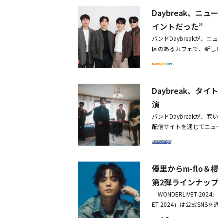
も大衆性と多様性を兼ね
g」で幕を開けて雰囲気を盛
Daybreak、ニ
遠の青春を歌うシンガー
ェイクが「WaterMelOn 
し、JTBC「シングアゲ
イントだった”
「Don't Start 
衆音楽賞」で、今年の新
けた。続いて、BABYMON
バンドDaybreakが
OROと、力強い声で今
Rは「Beautiful S
区のあるカフェで、新しい
なシンガーソングライタ
バレエ団と共にヒップホ
今回のアルバムには「共
ナップが公開された。J
ンスを披露し、観客の爆発
込まれた。同名のトラック「
スナーに衝撃を与えたイ
F」「CHILLER」を
m,この夜は」「Forev
eak。MBC「覆面歌王
SBS歌謡大典 Summ
Daybreak、タ
クしていますし、緊張も
クを超えて、エレクトロ
ージ「UNIPOP」ま
す」とカムバックの感想
演
いるバンドTHE SOL
行われたフェスティバル型
員が曲の制作に参加し、
る。主催のINNEXTT
バンドDaybreakが、
に公開して注目を集めた。Nerd 
「久しぶりに発売するア
に多様な音楽の楽しみを
配信サイトを通じてニューミ
気を盛り上げた。Daybre
伝えたい話をぎっしりと盛
事の中心人物であるヴァ
のミュージックビデオを
RRYFILTERは「sweet l
『SEMICOLON』と
ことで、楽しさと感動を
ーボードのキム・ジャン
「Flying Duck」
ができるだろうと思いま
ESOME FESTIV
デビュー以来、「Fall in l
TAGEに登場したMAM
れた意味を説明した。彼は
ンセプトで、2019年
優里からm-flo＆櫻
発表して愛されている。久
ョジョン、ポールブランコ（
かもしれませんが、僕の
の人生を描いた「ヴァン
しているバンドブームに乗
れるステージを披露し、観
第2弾ラインナッ
se』は、今僕たちが置
っている。「2025 LOV
ム「SEMICOLON」
典 Summer」は、8月
す。10代の初々しく、
「WONDERLIVET 2
TERPARK、NAVE
れた文章のように、様々な
実に押されて多くのこと
ET 2024」は公式SN
することができる。
き、深く浸透してほしいと
「3、4番トラックは以
演日程を公開し、ファン