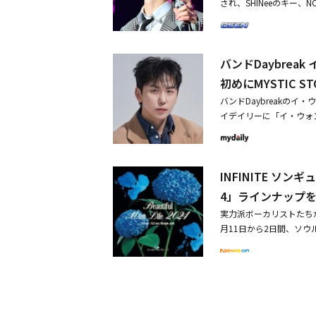
が『Bumper Car
され、SHINeeのキー、N
観客ためにフェスティバ
ならなくなり、スピード
ロイ・キム、チョクジェ、イ
れる予定だ。・AKB48、日
られているのか混乱する
Nらがステージを披露した
決定・Creepy Nu
悩んだ話が『Old＆Wi
ナル作品も予告・NCT 
ほど後には『Old＆Wis
バンドDaybre
から実現できた
次の話をすることになっ
初めにMYSTIC S
後ろを一度振り返ってみ
バンドDaybreakのイ
に見ることができました。
イデイリーに「イ・ウォ
話せる内容だと思いまし
ソクは自身のブログに「
ンに会いたいと希望を語
度と会えない別れ、そし
きた話を来年には新曲で
は、挫折して克服する方
ださい」とし「新曲を発
INFINITE ソンギュ
まで、慣れていくまで、
ってくる時もありますが
ていく中で、もう大丈夫
4」ラインナップを
い、ありきたりのバラー
実力派ボーカリストたちが「Bea
の心境を告白した。彼は
月11日から2日間、ソ
とができるようになった
テージ、カフェブロッサ
に触れても痛くない」と
れた第1弾アーティストの
願っている」と伝えた。19
たアーティストを中心に
7年にバンドDaybrea
げた。5月11日（土）には、今
婚した。また、Daybre
s」で「ポピュラーバンドア
属契約を締結した。・Day