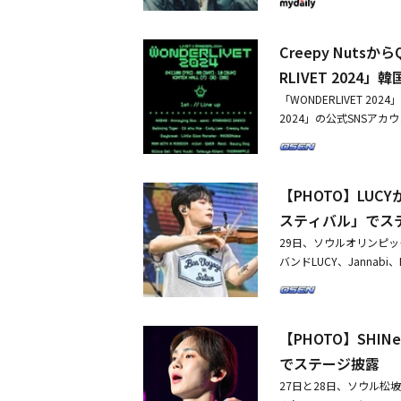
Wise」をはじめ、「Rh
した。『Rhythm,この
シンガーソングライター優
全曲を作詞し、メンバー全
たかった話です。僕たち
ループm-flo、日本の国
る。最初のタイトル曲「S
たファンソングです」と
Creepy Nut
4月に弘大（ホンデ）の
構成されたポップロック
ル曲に集中するより、グ
新譜発売やワールドツアー
RLIVET 2024
の高い鍵盤とベースライ
ソクは「音楽作業の終盤
ユンミンがボーカルとして
もない関係 / 僕はまた
「WONDERLIVET 2
に『SEMICOLON』
ン・ロロなど、韓国を代
った終わりという言葉 
2024」の公式SNSア
った時、『Old＆Wis
バルの幕を開ける11月8日の
リオドとコンマを関係に
観客の期待を一層高めて
しました」と答えた。「SE
NAPPLE、TOUCHED、
現した。同時に公開され
ン）市のKINTEX7、8、9Bホ
とはコントラストをなす
い学校のリーダーズ、Balming T
し、Daybreakなら
ースにしたグローバル音
来のうち、この曲は未来
r、m-flo、MAN WITH
ディーと歌詞の曲で愛され
【PHOTO】LUC
会社WANDERLOCK
で多くの方がDaybre
の11月10日には、優里、y
ない異色の魅力をアピー
ーソングライターmilet
すか。そうでない曲もこ
スティバル」でス
i、Cody・Lee（李）、
ーダーズ、Cö shu Nie、Cod
バーたちが「SEMICO
フィナーレを飾る。「WON
29日、ソウルオリンピ
A MISSION、れをる、Sa
ャンウォンは「色々な楽曲
り、チケット争奪戦はさ
バンドLUCY、Jannabi、D
カンパネラ、韓国国内外で
受けました。メンバーた
道（キョンギド）高陽（コヤ
クミュージックフェステ
IVET 2024」のステ
ム・ソニルも「季節感も
らQWERまで日韓アーティ
恋人、家族、友人と一緒
ca GelとQWERをはじめ
ないので。ムードはある程
ナップとフォトゾーン、
PPLE、そしてAnnoy
思いました」と説明した。「
【PHOTO】SHINe
る。・LUCY、1st LP「
る。ラインナップ第1弾の公
「Bumper Car」
来日公演が成功裏に終了
でステージ披露
心もヒートアップしてい
け」という話者が繋がる
ンドチケットが約5分で高
傷はなかなか消えません
27日と28日、ソウル松坡（
VET 2024」の一般販売は