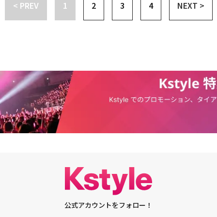
裏に終えた10CM、画期的な舞台企画と演出で観客に毎回驚きと楽しさを与
< PREV
1
2
3
4
NEXT >
aybreak、初のコラボ曲「The Answer」MV公開2組の美しい歌声に注目
ディーで多様なプレイリストによく登場するGEORGE、圧倒的な実力とステ
コメント全文】使っていないBALGOON.com（イ・ウォンソクのブログ）
暗い世界で温かさを歌うバンドNerd Connection、叙情的な歌詞でリスナ
支払うたびに、いつか心が落ち着いて、何かを残すとしたらここだろうと思
NROROが公開された。土曜日のラインナップで断然目立つのはDaybrea
今なら自分の話を伝えることができそうだ。最後の日記から4年近く経っ
の組み合わせだ。親しい3組がフェスティバルで同じ日のラインナップに含まれた
、これまでの自分の人生で最も複雑で、難しいことだったためか、簡単に整
催が中止になった「Beautiful Mint Life 2020」以来初めてで、ファン
ことも、思い出すことさえ辛い部分もあった。2021年、二度の大きな別れ
日曜日にはJTBC「シングアゲイン3」の優勝者ホン・イサクをはじめ、最近
りになった。二度と会えない別れ。そして、それぞれの人生を選んだ別れ。
リメイクシングルの発売などでソロ歌手として地位を固めたINFINITEのメ
喪失感は、挫折して克服する方法では乗り越えることができなかった。忘れ
ュ、ユニークな歌声と甘いメロディーのキム・ピル、「BML2024」アー
まで、慣れていくまで、思ったより多くの時間が必要だった。辛い記憶とな
、「BML2023」アワード「最高の公演」受賞など、BMLと縁が深い清涼バ
ていく中で、もう大丈夫だろうと思って心の傷にそっと触れてみたら、どう
なエネルギーで現場を圧倒するパフォーマンスを誇るアーティストのイ・スン
って、ありきたりのバラード曲さえ聴くことができなかった。感情の揺れが
代表でアーティストの中のアーティストであるColde、爽やかな歌唱力で多
分が傷み、崩れ、散らばっていく中で、別れを受け入れることができるよう
TOUCHED、11月に1stフルアルバム「Campo」の発売後、全国ツアーな
て自然に3年が経った。今はすっかり良くなって、傷に触れても痛くない。
WALLOILが出演する。ホン・イサクの出演は「シングアゲイン3」の優勝
間を共に過ごしたMPMGとも別れた。人生を半分に折って、いっぱい書かれて
2023」から1年ぶりに「シングアゲイン3」の優勝者としてフェスティバル
て、白紙の裏面に向き合う。世界には元に戻すことができない、特別なこと
テージが注目される。「BML2024」を主催するMint Paperは、「今年
、だからこそ今をうまく生きなければならない。毎日、今日との別れを経験
のあるフェスティバルであるだけに多様なアーティストラインナップはもち
生きていきたいと願っている。錆びついたBALGOON.comも再稼働だ！
企画と完璧な運営で観客が今年の春は『BML2024』と定義できるよう最
加ラインナップは3月13日に公開される予定で、チケットは2月26日からI
販売される。
公式アカウントをフォロー！