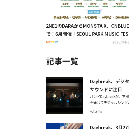
2NE1のDARAからMONSTA X、CNBLU
で！6月開催「SEOUL PARK MUSIC FES
L」豪華ラインナップ公開
2026/04/1
記事一覧
Daybreak、デ
サウンドに注目
バンドDaybreakが、
を通じてデジタルシングル
クビデオを公開した。「d
たタイトルで、ミームと
人の前では自信満々なふ
Daybreak、3
まう語り手の姿を、ウィ