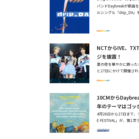
イ・ウォンソクが作詞、作
バンドDaybreakが新
となっている。トロピカ
ルシングル「drip_D
し、高い完成度を実現した
グル「Serenade Bl
バンドパフォーマンスを
DA」のカミングスーン映
による躍動感あふれる演奏
ーン映像には、レトロな雰
kは、4月3日開催の「7th 29C
の感覚的で洗練された音
ree hundred」などに
への期待を高めた。様々
NCTからIVE、T
いる中、ベーシストのキ
ジを披露！
った。Daybreakは
夏の夜を華やかに飾ったグロ
し、期待を高めている。シ
と27日にかけて開催された
代カード・アンダーステージで
dle、ITZY、TOMORROW 
凡な日常を特別な今日に変
YMONSTER、MEOVV、izn
ング形式で構成され、観客とより近
など計31組がステージに
G SOON#데이브레이크 #dri
10CMからDaybre
「Genie」のカバーステー
aybreak) (@Band_Daybr
テージ支配力を見せた。NCT
年のテーマはゴッ
スで涼しい夏の夜を完成さ
4月26日から27日まで、
し、観客に深い余韻を残し
E FESTIVAL」が、
露し、サプライズで新曲
のドヨン、ATEEZなど国
した。NCT 127は「G
アーティストにも出演のオフ
った。2日目の公演では、