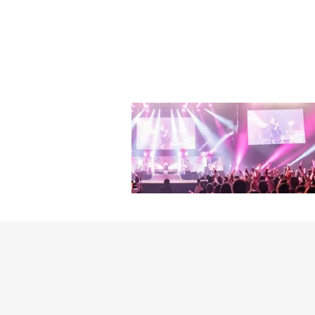
で単独コンサートを盛況
y」をリリース・LUCY＆D
えるSORAN、甘いメロ
【イ・ウォンソク ブログ
ージマナーを誇るSURL、
のドメインの延長費用を
ーの耳を虜にする新人HA
って、決済、また決済。
k、10CM、SORAN
た。これまでの出来事は
のは、新型コロナウイルスで開
理することも、表現する
の期待が高まっている。
を経験して、僕は再び独
イ・ソラの「風が吹く」の
何をしても埋められない
インボーカルであるソンギ
られるまで、鈍感になる
ティスト推薦イベント1位
るべく距離を置いて生き
ンドLUCY、パワフル
しようもなく崩れてしま
ユン、レーベルwavyの
怖かった。僕の多くの部
数のファンを確保している
になった。そのようにし
ど精力的に活動しているO
引っ越しもして、14年
以来、初めてだ。「BML
いる表側をひっくり返し
に返り咲いた彼が披露するス
があることに気づいたし
で15回目を迎えた貫禄
しているから、後悔なしに
ろん、豊かなコンテンツの
善を尽くす」と伝えた。追
NTERPARK、YES24で