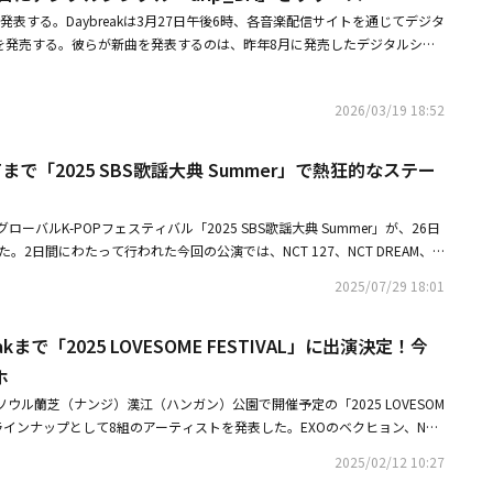
曲を手がけ、Daybreakならではの音楽的カラーを鮮明に打ち出した一曲
曲を発表する。Daybreakは3月27日午後6時、各音楽配信サイトを通じてデジタ
ルハウス特有の爽やかなリズム感と、ファンキーなロックエネルギーが調和
A」を発売する。彼らが新曲を発表するのは、昨年8月に発売したデジタルシン
。公開されたミュージックビデオは、アナログな空間の中でDaybreakが
ue」以来、約7ヶ月ぶりだ。Daybreakはこれに先立ち、公式SNSを通じて「drip_
繰り広げる様子が収められている。クセになるメロディと、4人のメンバー
像とアートワークを順次掲載し、注目を集めた。「drip_DA」のカミングス
が調和し、新曲「drip_DA」の魅力をいっそう引き立てている。Daybrea
2026/03/19 18:52
囲気のTV画面の上にリズミカルなベース演奏が流れ、Daybreakならでは
M STAGE - Daybreak」、4月25日開催の「Seoul Hero Rock Festival x T
楽カラーを垣間見せた。短いながらも一度で耳を魅了するサウンドで、新曲
も出演する。
な色の液体がカップから注がれる様子を収めたアートワークも注目を集めて
XTまで「2025 SBS歌謡大典 Summer」で熱狂的なステー
ム・ソニルが直接作業に参加し、ユニークなデザインを誕生させて感嘆を誘
今回のシングルを通じて、一層進化したバンドサウンドを聴かせることを予告
ーバルK-POPフェスティバル「2025 SBS歌謡大典 Summer」が、26日
ングル発売を予告したDaybreakは20日、ソウル龍山（ヨンサン）区の現
。2日間にわたって行われた今回の公演では、NCT 127、NCT DREAM、i-
小劇場ライブ「ONE NIGHT LIVE：ONL Vol.1」を開催する。これは平
X TOGETHER、STAYC、ENHYPEN、IVE、NMIXX、NCT WISH、ILLIT、BAB
えてくれるDaybreakの新しい小劇場ライブシリーズで、全席スタンディ
2025/07/29 18:01
a、Hearts2Hearts、KiiiKiii、ALLDAY PROJECT、ポール・キムとJannabi
くで交流する予定だ。 Digital Single &#39;drip_DA&#39;COMIN
立ち、全世界のグローバルファンを熱狂させた。初日の公演では、iznaが
p_DA #들입다 pic.twitter.com/x9mHHZHPuo&mdash; 데이브레이크 (D
akまで「2025 LOVESOME FESTIVAL」に出演決定！今
ジで幕を開けた。ALLDAY PROJECTは「FAMOUS」を披露し、圧倒的なス
eak) March 18, 2026
 WISHは「Listen to my word」「poppop」など爽やかなパフォーマン
ホ
せ、Jannabiは「FLASH」で独特の叙情的なメロディーとステージを披露
ソウル蘭芝（ナンジ）漢江（ハンガン）公園で開催予定の「2025 LOVESOM
た。続いて、IVEが「REBEL HEART」でエネルギーあふれるステージを披
第1次ラインナップとして8組のアーティストを発表した。EXOのベクヒョン、NCT
のサプライズスポイラー（ネタバレ）を公開し、ファンの熱い歓声を引き出
内アーティストに加え、Ayumu Imazu、ニュー・ホープ・クラブなど海外
as」「2 Baddies」などパワフルなパフォーマンスで華やかなフィナーレを飾
2025/02/12 10:27
ァーをし、観客から好評を得てきた「LOVESOME FESTIVAL」は、今回
除隊後初めてステージに立ったチョ・スンヨン（WOODZ）が「Drownin