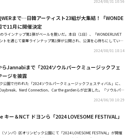
ythm,この夜は」「Forever」まで全4曲が収録されており、イ・ウォンソクが
2024/08/31 10:56
夜は』は、Daybreakの現在の姿を込めた楽曲で、『Forever』はファンに伝え
里を筆頭に、3人組ロックバンドsumika、オルタナティブヒップホップグ
員が楽曲作業に参加して、Daybreakならではの率直なストーリーを伝え
が同じ音楽を聴いて共感し、永遠にこの感情を共有したいという希望を込め
民的ガールズグループ櫻坂46、女性シンガーソングライターiriとLeina、今年
EMICOLON」は、デビューアルバム以降、タイトル曲の中で唯一、単調で
つけ加えた。4曲のうち、なんと2曲をタイトル曲に選定した彼ら。タイト
sからQWERまで…日韓アーティスト23組が大集結！「WONDE
路上ライブで話題を集めた冨岡愛の計7組が名を連ねた。それだけでなく、
ジャンルだ。淡々と続くボーカルと切ないストリングス、リズミカルで密度
ループが伝えたいメッセージを優先にして決めたことだという。イ・ウォン
開催など大活躍中のバンドLUCY、MBC「覆面歌王」で9連勝を果たした
」韓国で11月に開催決定
ンが様々な感情の波を描いている。「終わったわけでも 休むわけでも 何で
にダブルタイトルに決まりました。作業を始めた時にデモが完成して、絶対
活動しているバンドTOUCHED、Z世代を代表するミュージシャン、ハ
馬鹿みたいに みすぼらしくそこにいるみたい / あまりにも簡単に吐いてしま
024」のラインナップ第1弾がベールを脱いだ。本日（1日）、「WONDERLIVET
がタイトル曲だと思いましたが、歌詞がついてレコーディングが終盤に差し掛か
表するトップアーティスト3組も出演を確定し、注目を集めた。フェスティ
/ 僕にはあまりにも早く付け加えられた悲劇になってしまった結末」など、ピ
カウントを通じて豪華ラインナップ第1弾が公開され、公演を心待ちにしている
e』も多くの方に共感して頂ける話だと思いました。そのためダブルタイトルに
ラインナップにはハン・ロロ、iri、Leina、Saucy Dog、sumika、THOR
例えた歌詞は、別れの状況でどの記号も選択できず混乱する姿を感覚的に表
いる。11月8日から10日までの3日間、京畿道（キョンギド）高陽（コヤ
MICOLON」はポップロックジャンルのタイトル曲で、Daybreakの代表曲
UNISON SQUARE GARDENが出演する。2日目の11月9日には、AKB48、新し
2024/08/01 18:14
たミュージックビデオには、同じ所属事務所の俳優キム・ガンミンが出演
ールで開かれる「WONDERLIVET 2024」は、J-POP ＆ Iconic Artistをベ
ユニークな雰囲気の楽曲だ。アルバムに盛り込まれた彼らの過去、現在、未
iger、Annoying Box、Creepy Nuts、Cö shu Nie、Little Glee Monste
ではの別れの感性を演じ、曲の雰囲気を倍増させた。これまで明るく軽快なメロ
楽フェスティバルで、ライブエンタテインメントブランドLIVETと公演制作
を意味する。イ・ウォンソクは「作業方式の多角化を試みた曲です。これま
 A MISSION、milet、Silica Gel、水曜日のカンパネラなどが出演予定だ。最終日
てきたDaybreakは、今回のニューアルバムを通じて今までに見たことの
YからJannabiまで「2024ソウルパークミュージックフェ
が共同で主催する。出演者第1弾として発表されたのは、日本の大注目のシンガ
akの楽曲と言えば、明るく軽快でポジティブな楽曲を思い浮かべるじゃないで
ama、キタニタツヤ、櫻坂46、QWER、Daybreak、LUCY、冨岡愛、asm
ルする予定だ。
を筆頭に、トレンディなボーカリストyama、AKB48、asmi、新しい学校のリ
なせるという表現の拡張性から、現在と未来だと思います」と伝えた。メン
テージを披露
MAISONdes、れをる、Tani Yuukiなど、豪華アーティストがフェスティバルの
y・Lee(李)、Creepy Nuts、Little Glee Monster、MAISONdes、MAN WITH
LON」に対してタイトル曲だと確信した理由は何だったのだろうか。キム・ジ
DERLIVET 2024」は、10月初めに最終ラインナップの公開も予告してお
ック公園で行われた「2024ソウルパークミュージックフェスティバル」に、
ucy Dog、Tani Yuuki、キタニタツヤ、UNISON SQUARE GARDEN、水曜日の
がタイトル曲の候補になりましたが、『SEMICOLON』が圧倒的な支持を
らに熱くなる見通しだ。同イベントは11月8日から10日までの3日間、京畿
aybreak、Nerd Connection、Car the gardenらが出演した。「ソウルパー
J-POPブームを牽引している日本のミュージシャン17組が、「WONDERL
ちが皆、この機会にマイナーな楽曲を試みたいと考えました」と答えた。キ
ン）市のKINTEX7、8、9Bホールで開かれる予定だ。・Creepy Nutsか
ィバル」は、新緑の芝生広場で行われるライブとおいしい食べ物で、愛する
ージに立つ。それだけでなく、韓国のインディーズシーンで人気を博しているSili
重要でした。悲しい楽曲なのですが、平凡なバラード曲のリズムを持ってい
2024/06/30 10:29
スト23組が大集結！「WONDERLIVET 2024」韓国で11月に開催決定
に癒やされながら楽しめるフェスティバル。様々なジャンルの豊富なライン
、オルタナティブグループBalming Tiger、4人組バンドDaybreak、THORNA
度維持しながら、洗練されたDaybreakの姿をお見せすることができると
体験ブース、グルメなど多彩な楽しみ方で多くの観客の絶大な支持を得てい
ing Boxなど、韓国の実力派アーティストも大勢参加し、ステージを盛り上げ
Old＆Wise」は、2007年に発売されたDaybreakの1stアルバムの収録曲
e キー＆NCT ドヨンら「2024 LOVESOME FESTIVAL」
Chapter Of Youth」を本日リリース！感性溢れる代表曲を収録・LUCY、初の
開と共に、「WONDERLIVET 2024」に対するグローバル音楽ファンの関
の次の話で、再びn番目の青春を歌う。曲の雰囲気は異なるが、2曲の中で「傷だら
「想像していた通りの表情が見れて本当に幸せだった」
る中、先月30日にラインナップが公開されていない状態で始まったブライ
。イ・ウォンソクは「僕たちが生きていく中で嬉しいことも多いのですが、
速完売を記録し、本公演に対する爆発的な関心を証明した。「WONDERLI
。そのような状況で前に進むことが重要だというメッセージを盛り込んだの
ソンパ）区オリンピック公園にて「2024 LOVESOME FESTIVAL」が開催
8日の午後12時より、TICKET LINKとMelOn Ticketを通じてオープンする。