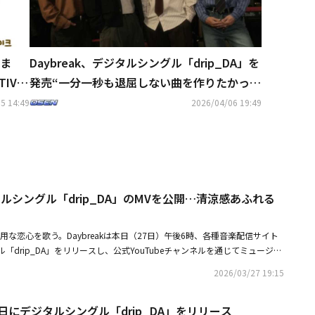
Eま
Daybreak、デジタルシングル「drip_DA」を
TIVA
発売“一分一秒も退屈しない曲を作りたかっ
た”
5 14:49
2026/04/06 19:49
ジタルシングル「drip_DA」のMVを公開…清涼感あふれる
不器用な恋心を歌う。Daybreakは本日（27日）午後6時、各種音楽配信サイト
「drip_DA」をリリースし、公式YouTubeチャンネルを通じてミュージッ
rip_DA」は、韓国語の「ドゥリプダ（激しく・やみくもに）」に着想を得
2026/03/27 19:15
してよく使われる「ドゥリプ（冗談）」のニュアンスも含んでいる。好きな
りをしながらも、結局は気持ちを隠しきれず、次々と言葉をあふれさせてし
月27日にデジタルシングル「drip_DA」をリリース
ットに富んだ表現で描いているのが特徴だ。特に今回の新曲は、ボーカルの