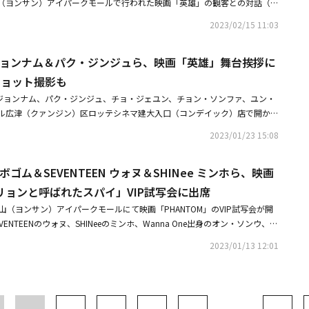
山（ヨンサン）アイパークモールで行われた映画「英雄」の観客との対話（G
。・【PHOTO】ペ・ジョンナム＆パク・ジンジュら、映画「英雄」舞台挨拶
2023/02/15 11:03
ト撮影も・【PHOTO】チョン・ソンファ＆キム・ゴウンら、映画「英雄」舞
・ジョンナム＆パク・ジンジュら、映画「英雄」舞台挨拶に
ショット撮影も
・ジョンナム、パク・ジンジュ、チョ・ジェユン、チョン・ソンファ、ユン・
ル広津（クァンジン）区ロッテシネマ建大入口（コンデイック）店で開かれ
拶に出席した。「英雄」は、1909年10月にハルビンで伊藤博文を暗殺した
2023/01/23 15:08
けた安重根義士（朝鮮時代の独立運動家）が、挙事を準備していた時から死
を描く。・キム・ゴウンのミュージカルデビューに期待？映画「英雄」の監
ボゴム＆SEVENTEEN ウォヌ＆SHINee ミンホら、映画
られている（総合）・【PHOTO】キム・ゴウン＆イ・ヒョヌら、映画「英
席
ユリョンと呼ばれたスパイ」VIP試写会に出席
龍山（ヨンサン）アイパークモールにて映画「PHANTOM」のVIP試写会が開
ENTEENのウォヌ、SHINeeのミンホ、Wanna One出身のオン・ソンウ、C
シン、イ・ジュンギ、チョン・ウソン、ユン・ギュンサン、キム・ジフン、リ
2023/01/13 12:01
・ドンジュ、パク・サンフン、パク・ジファン、ペ・ジョンナム、キム・ジ
シン・グ、イ・スンジェ、イ・サンユン、キム・ミンギ、YouTuberのITSu
ァム、ユン・ギョンホらが出席した。同作は1933年の京城（キョンソン）、
抗日組織のスパイ幽霊に疑われ、人里離れたホテルに閉じこめられた容疑者