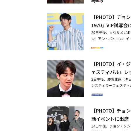
ンとなった。今回のパリ
探求生活」など、画期的な
ているステージだ。ファ
年1月より放送がスター
た活動と評価されている
【PHOTO】チ
する最強ケミ（ケミスト
の準備をしている。
って、決まった時間内に
1970」VIP試写会
ッションを遂行する。特に
20日午後、ソウルメガボ
している、膨大な規模の
ン、アン・ボヒョン、イ
3人の姿が痛快な面白さ
ユン・ジョンシン、ペ・
ーツ＋エンターテイナー
ンシク、ト・サンウ、ユ
（総合格闘技大会の試合
ジュン、ユン・ギョンホ、
した彼は、スカイダイビ
【PHOTO】イ
ハ、チャン・ギハ、チャ
ドな男の一面で探検の完
キム・ヘス＆ヨム・ジョン
ェスティバル」レ
000万俳優（動員観客数
O】BLACKPINK ジス
情熱を燃やす。同番組で
2日午後、慶尚北道（キョ
子のペ・ジョンナムをサ
ンスティラーフェスティ
ナムは、「悠々自適適当
ン）、ペ・ジョンナム、
時に発揮するバラエティ
ョルス、チョ・ダルファ
な自然の息遣いと野生の
は、配役に関係なく、演
の活躍に期待が高まって
【PHOTO】チ
待望の日本公式ファンク
的なワイルダーになり、
ム・ゴウンら、映画「英
話イベントに出席
らの目に映る荘厳な大自
14日午後、チョン・ソ
新な大自然の野生アドベ