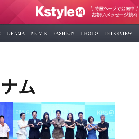
C
DRAMA
MOVIE
FASHION
PHOTO
INTERVIEW
ンナム