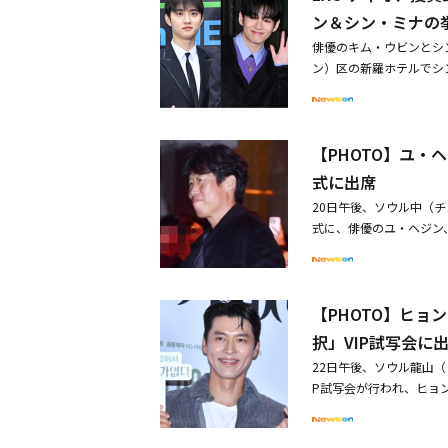
てほしい・突然の解散発表
ン＆シン・ミナの
表
俳優のキム・ウビンとシ
ン）区の新羅ホテルでシ
（防弾少年団）のV、俳
ク、女優のコン・ヒョジ
ドンフン監督、作家のキ
【PHOTO】ユ
ョンリム、オム・ジョン
ンウ、イム・ジュファン、ペ
式に出席
数のスターたちが参列し
20日午後、ソウル中（
は歌手のCar the g
式に、俳優のユ・ヘジン
ウル高尺（コチョク）スカイド
ソン、ユン・ギョンホ、
出席した後、すぐにキム
ウン、パク・キョンリム
という。彼はキム・ウビ
カン・ハヌル＆ユ・ヘジン
動し、その後、授賞式の
【PHOTO】ヒョ
【PHOTO】チュ・ジ
ウビン＆シン・ミナ、ロ
025」に登場！
択」VIP試写会に
ビン＆シン・ミナ、本日（
22日午後、ソウル龍山（
P試写会が行われ、ヒョンビ
イ・スヒョク、チャン・
ン、ユ・ヨンソク、イ・ハ