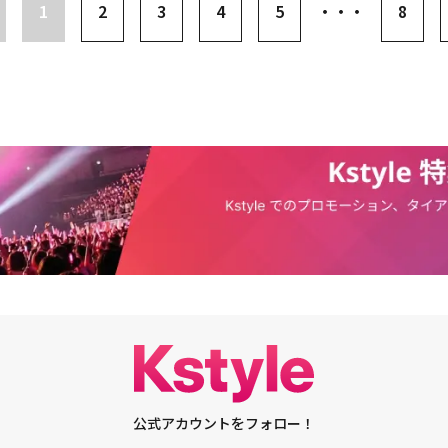
めに繰り広げる死闘と、本物の幽霊の止められない作戦を描く。韓国で202
1
2
3
4
5
・・・
8
る予定だ。・【PHOTO】ソル・ギョング＆イ・ハニ＆パク・ソダムら、映画
写会に出席・【PHOTO】MAMAMOO ソラ＆パク・ジフ＆チョ・イヒョンら、映
写会に出席
公式アカウントをフォロー！