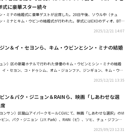
から長続きカップルの破局まで「Kstyle 6月の記事ランキングTOP5」を発
挙式に豪華スター続々
ン・ミナの結婚式に豪華ゲストが出席した。20日午後、ソウル中（チュ
ン・ミナとキム・ウビンの結婚式が行われた。挙式にはEXOのディオ、BTS
優のイ・ビョンホン、アン・ボヒョン、リュ・ジュンヨル、ナム・ジュヒョ
2025/12/21 14:07
ン、キム・テリらが参加。他にも、プロデューサーのナ・ヨンソク、チェ・
ム・ウンスク、作家のノ・ヒギョン、コ・ドゥシム、ユ・ヘジン、パク・キ
・ヘジン＆イ・セヨンら、キム・ウビンとシン・ミナの結婚
ファ、イ・セヨン、ジンギョン、キム・ウィソン、ユン・ギョンホ、ペ・ソ
・ジョンナム、イ・グァンス、キム・ナウン、Car the gardenなど、多
、2人を祝福した。司会はキム・ウビンの親友イ・グァンスが担当し、祝歌
チュン）区の新羅ホテルで行われた俳優のキム・ウビンとシン・ミナの結婚
ardenが務めたと伝えられている。事前に欠席を発表していたディオも、同日にソ
、イ・セヨン、コ・ドゥシム、オム・ジョンファ、ジンギョン、キム・ウィ
ームで行われた「2025 MelOn Music Awards」のレッドカーペットに
ペ・ソンウ、イム・ジュファン、ペ・ジョンナム、イ・グァンス、キム・ナ
・ウビンの結婚式場を訪れ、往復2時間の距離を会いに行き、義理を守った
2025/12/21 13:35
、プロデューサーのナ・ヨンソク、作家のキム・ウンスクらが出席した。・
ンと挨拶のみ交わしたようで、入場から約5分で再び車に戻ってすばやく移
の来日が決定！映画「YADANG／ヤダン」舞台挨拶を2026年1月に開催・
ステージに立ち、EXOとしてパフォーマンスを披露した。・本日結婚キム・
ンビン＆パク・ジニョン＆RAINら、映画「しあわせな選
フン＆シン・ミナ＆イ・セヨン「ディズニープラス・オリジナル・プレビュー2
マンチックなウエディングフォト公開！まるで映画のワンシーン・キム・ウ
出席
12/20）結婚！挙式を控え総額約3000万円を寄付
ヨンサン）区龍山アイパークモールCGVにて、映画「しあわせな選択」のVI
ン、パク・ジニョン（J.Y. Park）、RAIN（ピ）、ソヒ、チュ・ジフン、
ドンユン、ウィ・ハジュン、イム・シワン、イ・ジュニョク、アン・ジェホ
2025/09/23 12:31
クジュ、Golden Childのジェヒョン、パク・スオ、ペク・ヒョンジン、チ