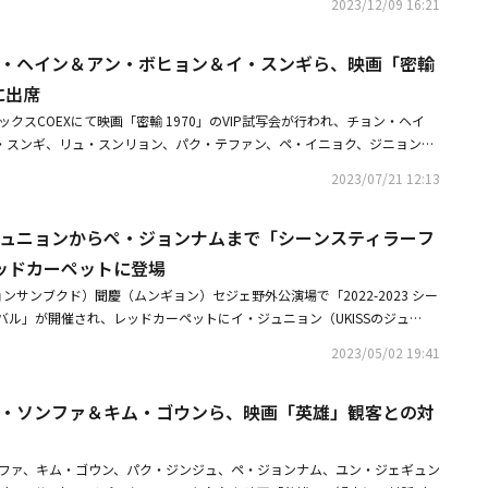
2023/12/09 16:21
のランウェイとグラビアは、彼の本来のアイデンティティをも最も濃く表し
コンセプトの旅行バラエティを披露してきたMBNを通じて、韓国で2024
ッションと芸術、伝統と実験の交差する場で、時代を超えた存在感を証明し
トする予定だ。秋山成勲、チン・グ、ペ・ジョンナムはカナダ国立公園を旅
。また、ペ・ジョンナムはJTBC新ドラマ「神の玉」の撮影を終え、次回作
ョン・ヘイン＆アン・ボヒョン＆イ・スンギら、映画「密輸
リー、相手との相性）のワイルダーに変身。3人は各国立公園のガイドにな
完璧な動線を自ら計画し、メンバーたちと探検しなければならない極限のミ
に出席
1年だけで世界中から2,000万人以上が訪れ、古くからの自然遺産を保存
ックスCOEXにて映画「密輸 1970」のVIP試写会が行われ、チョン・ヘイ
カナダの国立公園をキャンピングカーで旅して、一つ一つ計画して探検する
・スンギ、リュ・スンリョン、パク・テファン、ペ・イニョク、ジニョン、
と胸を躍らせる冒険心を与える。これと関連して、万能スポテイナー（スポ
ジョンナム、パク・チュンフン、チャン・ミンホ、ユ・ソンホ、チョン・マ
）の秋山成勲は、2人を引っ張る心強い長男の役割を果たす。オクタゴン
2023/07/21 12:13
ン・ドジン、ユン・ソイ、チョ・ソンユン、ユン・サンヒョン、パク・ヒョ
場）を掌握した伝説のファイター「フィジカル100」で男性美の絶頂を披露
YouTuberのフィシック大学、キム・ギバン、パク・ヒスン、チョ・ソン
ングやクライミング、バイク、サーフィンなどで作られた、名実共にワイル
・ジュニョンからペ・ジョンナムまで「シーンスティラーフ
ン・ドユン＆ソン・ヒョヌ、パク・ハジュンらが出席した。・【PHOTO】
成度を高める。映画とドラマ、OTT（動画配信サービス）まで総なめした1,
ア＆チョ・インソンら、映画「密輸 1970」VIP試写会に出席・【PHOT
ッドカーペットに登場
1,000万人の作品を保有した俳優）のチン・グは、デビュー20年目の貫禄の
、IU、少女時代 ユナら、映画「密輸 1970」VIP試写会に出席
徹底してしっかりとした次男の役割を果たして、一番年上の秋山成勲と末っ
ンサンブクド）聞慶（ムンギョン）セジェ野外公演場で「2022-2023 シー
ポートする。徹底した自己管理の代名詞で正直でクールな性格のペ・ジョン
バル」が開催され、レッドカーペットにイ・ジュニョン（UKISSのジュ
に気楽に」というコンセプトを持つ可愛い末っ子の魅力をアピールする。随
オ・チャンソク、クァク・ドンヨン、リュ・スンス、ぺ・ユラム、イム・チ
2023/05/02 19:41
センスで、ゲストたちに笑いを与える予定だ。カナダの国立公園の中の巨大
ン、ナム・ギョンウプらが登場した。「シーンスティラーフェスティバル」
リアルさ、アクティビティのスリリングさを感じて親友ケミを披露する3人
技で強烈な存在感を見せた俳優たちのための映画祭だ。・イ・ジュニョン、
いる。制作陣は「冒険が好きな秋山成勲、チン・グ、ペ・ジョンナムが野心
ョン・ソンファ＆キム・ゴウンら、映画「英雄」観客との対
ラブをオープン！今後の活躍に期待・【PHOTO】チョン・ソンファ＆キ
キャンピングカーに乗ってカナダの国立公園の探検に乗り出す」とし、「彼
雄」観客との対話イベントに出席
然の絶景とユニークな経験を視聴者にそのまま伝える、これまでなかった斬
ンファ、キム・ゴウン、パク・ジンジュ、ペ・ジョンナム、ユン・ジェギュン
ンチャーリアリティの誕生を楽しみにしてほしい」と伝えた。