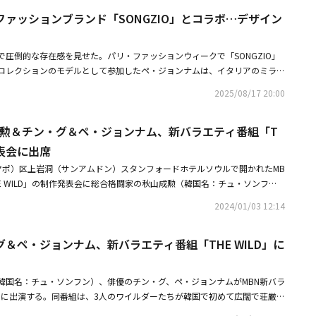
ョンナム、チョ・ボクレ、イ・ソクヒョン、チョ・ボムギュ、チョン・デフ
ァッションブランド「SONGZIO」とコラボ…デザイン
wname、パク・ミフィ＆チョン・ジュンソ、歌手兼作曲家のチュ・ヨンフ
作は、「全て成し遂げた」と感じるほど、人生に満足していた会社員のユ・
）が突然解雇された後、妻と2人の子供を保護し、苦労して用意した家を守
で圧倒的な存在感を見せた。パリ・ファッションウィークで「SONGZIO」
た自分だけの戦争を準備しながら繰り広げられるストーリーを描く。・【P
YPTYCHコレクションのモデルとして参加したペ・ジョンナムは、イタリアのミラノ
＆ソン・イェジン＆パク・チャヌク監督ら、映画「しあわせな選択」VIP試
ガジン「PAP」と現地で撮影したグラビアを公開した。公開されたグラビア
】BTSのRM＆V、映画「しあわせな選択」VIP試写会に出席
2025/08/17 20:00
、パリの古典的でシックな雰囲気に溶け込み、一本の映画のようなシーンを
性と人物の個人性を交差させ、世代を問わない男性美と現代的な感覚を表現
山成勲＆チン・グ＆ペ・ジョンナム、新バラエティ番組「T
のスタイルアイコンとしてのムードを強調した。グラビアはモノクロの荒々
ット中心の演出でペ・ジョンナム特有の美しさと実験的感覚を同時に見せ
発表会に出席
的なシルエットは、「時間を歩く男」「境界を超えるスタイル」というメッ
マポ）区上岩洞（サンアムドン）スタンフォードホテルソウルで開かれたMB
んだ。今回のプロジェクトは、単純なモデルとしての参加を超えた、全方位
E WILD」の制作発表会に総合格闘家の秋山成勲（韓国名：チュ・ソンフ
。ペ・ジョンナムは衣装のデザインはもちろん、アートワークの制作とパリ
ペ・ジョンナム、プロデューサーのキム・ヨンドが出席した。同番組は、3
まで、すべての過程に自ら参加し、深みのあるコラボレーションを実現さ
2024/01/03 12:14
国で初めて広闊で荘厳なカナダの国立公園を直接計画して旅する本格DIYア
を証明した。SONGZIOの東洋的な美学と、ペ・ジョンナム特有のロマンチ
旅行バラエティ。「地球探求生活」など、画期的なコンセプトの旅行バラエ
ルが調和を成し、スタイリッシュなシルエットと実用的なデザインが合わさ
＆ペ・ジョンナム、新バラエティ番組「THE WILD」に
Nを通じて、韓国で1月5日より放送がスタートする予定だ。・秋山成勲＆チ
ョンを披露した。道袍（ドポ、男性の略礼装）を再解釈したレイヤードジャ
新バラエティ番組「THE WILD」に出演決定！・チン・グ、ドラマ「太陽
、韓国の伝統衣装）を再解釈したワイドパンツなど、多彩なスタイルを披
告白男らしいふりをしていた
の愛犬、ドーベルマンのベルと、韓国の国花ムクゲを組み合わせたアートワ
韓国名：チュ・ソンフン）、俳優のチン・グ、ペ・ジョンナムがMBN新バラ
芸術的な意味を加える。モデルとしてデビューし、長い時間、ファッション
LD」に出演する。同番組は、3人のワイルダーたちが韓国で初めて広闊で荘厳な
ョンナムは、俳優へと領域を拡張し、30、40代男性の間でスタイルアイコ
計画して旅する本格DIYアドベンチャーリアリティ旅行バラエティ。「地球