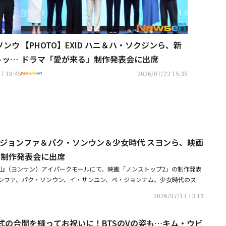
ソンウ
【PHOTO】EXID ハニ＆ハ・ソクジンら、新
トップ
ドラマ「愛が来る」制作発表会に出席
7 18:45
2026/07/22 15:35
・ジョンファ＆パク・ソンウン＆少女時代 スヨンら、映画
」制作発表会に出席
V龍山（ヨンサン）アイパークモールにて、映画「ノンストップ2」の制作発表
ンファ、パク・ソンウン、イ・サンユン、ペ・ジョンナム、少女時代のスヨ
ンジュ、イ・チョルハ監督が出席した。同作は、豪華クルーズ船の旅行に出
2026/07/13 13:19
ント・ミヨン（オム・ジョンファ）の家族が、海の真ん中で誘拐事件に巻き
ディアクション映画だ。韓国で8月12日に公開される。・「ノンストップ」
賞式の合間を縫ってお祝いに！BTSのVの姿も…キム・ウビ
日本ファンへのメッセージ映像が到着この映画を観てストレスを吹き飛ばし