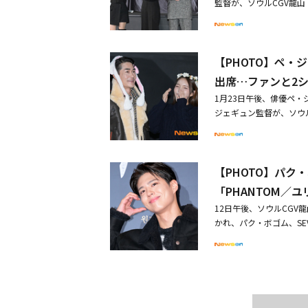
監督が、ソウルCGV龍
V）イベントに参加した
に出席ファンと2ショッ
台挨拶に出席
【PHOTO】ペ
出席…ファンと2
1月23日午後、俳優ペ
ジェギュン監督が、ソウ
た映画「英雄」の舞台挨
後、日本で死刑判決を受
を迎える瞬間までの1年
【PHOTO】パク・
督が絶賛歌に感情が込め
雄」VIP向け試写会に出
「PHANTOM／
12日午後、ソウルCGV
かれ、パク・ボゴム、SEV
NBLUEのイ・ジョン
ュ・ドクファン、チャン
ュニ、チョ・ダルファン、
b、トリバティ・アヌフ
朝鮮総督府に潜り込んだ