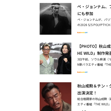
ョン・ソンイル、ペ・ジ
ペ・ジョンナム、フ
ン、新人俳優グループne
ン親子らが出席した。同
にも参加
マンス（イ・ビョンホン
ペ・ジョンナムが、パリ
るために、再就職に向け
の2026 S/S POL
HOTO】イ・ビョンホン
ベースのファッションマ
写会に出席・【PHOTO
の中でペ・ジョンナムは
完成させた。都市の時間
【PHOTO】秋
し、ペ・ジョンナムだけ
しい質感と曲線、シルエ
HE WILD」制作
た。おぼろな境界と構造
3日午前、ソウル麻浦（
セージを隠喩的に盛り込
N新バラエティ番組「TH
的なコラボレーションだ
ン）、俳優のチン・グ、
でのグラビア撮影の企画
人のワイルダーたちが韓
せ、創作者としての力量
ドベンチャーリアリティ
ック・ミリタリースタイ
秋山成勲＆チン・グ
ティを披露してきたMB
った計23種のコレクシ
ン・グ＆ペ・ジョンナム、
出演決定！
ケット、韓服（ハンボク
の末裔」放送後の変化を
露。特にペ・ジョンナム
総合格闘家の秋山成勲（
ークは、コレクションに
エティ番組「THE WI
界で活躍してきたペ・ジ
カナダの国立公園を直接