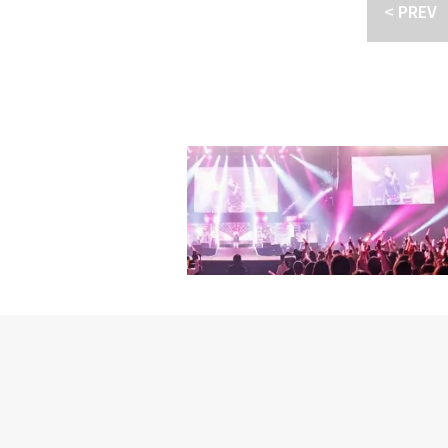
たちが無事に脱出するた
< PREV
3年1月18日に公開され
「PHANTOM」VIP試
画「PHANTOM」VIP試