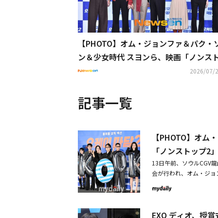
【PHOTO】オム・ジョンファ＆パク・
ン＆少女時代 スヨンら、映画「ノンス
2」記者懇談会に出席
2026/07/2
記事一覧
【PHOTO】オム
「ノンストップ2
13日午前、ソウルCG
会が行われ、オム・ジョ
ン、リョウン、パク・ジ
かけた伝説の元エージェ
込まれて展開されるコメ
EXO ディオ、授
主演オム・ジョンファ、