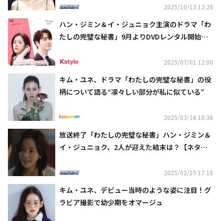
2025/10/13 12:28
ハン・ジミン＆イ・ジュニョク主演のドラマ「わ
たしの完璧な秘書」9月よりDVDレンタル開始！D
VD-BOXも発売決定
2025/07/01 12:00
キム・ユネ、ドラマ「わたしの完璧な秘書」の役
柄について語る“凛々しい部分が私に似ている”
2025/03/16 10:36
放送終了「わたしの完璧な秘書」ハン・ジミン＆
イ・ジュニョク、2人が迎えた結末は？【ネタバ
レあり】
2025/02/15 17:18
キム・ユネ、デビュー当時のような姿に注目！グ
ラビア撮影で幼少期をオマージュ