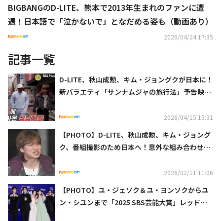
BIGBANGのD-LITE、熊本で2013年生まれのファンに遭
遇！日本語で「泣かないで」となだめる姿も（動画あり）
2026/04/24 17:35
記事一覧
D-LITE、秋山成勲、キム・ジョングクが日本に！
新バラエティ「サンナムジャの旅行法」予告映像
が解禁
2026/04/15 15:31
【PHOTO】D-LITE、秋山成勲、キム・ジョング
ク、番組撮影のため日本へ！意外な組み合わせに
注目
2026/02/11 11:06
【PHOTO】ユ・ジェソク＆ユ・ヨンソクからユ
ン・シユンまで「2025 SBS芸能大賞」レッドカ
ーペットに登場