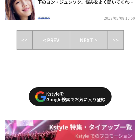
下のヨン・ジュンソク、悩みをよく聞いてくれ
た”
2013/05/08 10:50
<<
< PREV
NEXT >
>>
Kstyleを
Google検索でお気に入り登録