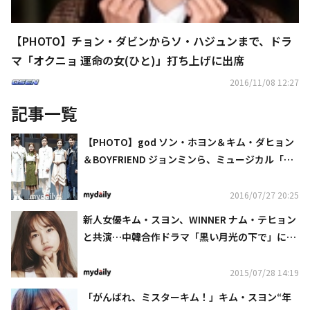
【PHOTO】チョン・ダビンからソ・ハジュンまで、ドラ
マ「オクニョ 運命の女(ひと)」打ち上げに出席
2016/11/08 12:27
記事一覧
【PHOTO】god ソン・ホヨン＆キム・ダヒョン
＆BOYFRIEND ジョンミンら、ミュージカル「PE
STE」プレスコールに出席
2016/07/27 20:25
新人女優キム・スヨン、WINNER ナム・テヒョン
と共演…中韓合作ドラマ「黒い月光の下で」にキ
ャスティング
2015/07/28 14:19
「がんばれ、ミスターキム！」キム・スヨン“年