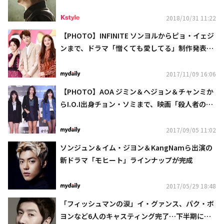
2018/10/31 11:22
【PHOTO】INFINITE ソンヨルからピョ・イェジ
ンまで、ドラマ「憎くても愛してる」制作発表会
に出席
2017/11/09 16:06
【PHOTO】AOA ジミン＆ヘジョン＆チャンミか
らI.O.I出身チョン・ソミまで、映画「殺人者の記
憶法」VIP試写会に出席
2017/09/05 11:02
ソンジュン＆イム・ジヨン＆KangNamら出演の
新ドラマ「モヒート」ラインナップが完成
2017/05/29 18:48
「フィッシュマンの涙」イ・グァンス、パク・ボ
ヨンなど6人のキャスティング完了…下半期にク