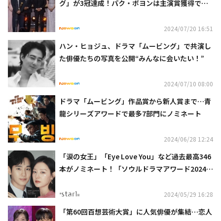
グ」が3冠達成！パク・ボヨンは主演賞獲得で涙
（総合）
2024/07/20 16:51
ハン・ヒョジュ、ドラマ「ムービング」で共演し
た俳優たちの写真を公開“みんなに会いたい！”
2024/07/10 08:00
ドラマ「ムービング」作品賞から新人賞まで…青
龍シリーズアワードで最多7部門にノミネート
2024/06/28 12:24
「涙の女王」「Eye Love You」など過去最高346
本がノミネート！「ソウルドラマアワード2024」
が9月に開催
2024/05/29 16:28
「第60回百想芸術大賞」に人気俳優が集結…恋人