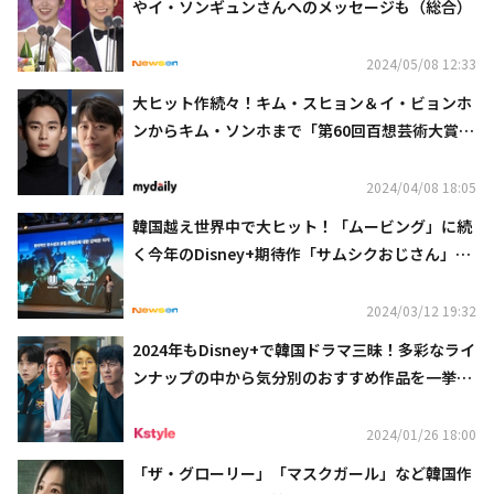
やイ・ソンギュンさんへのメッセージも（総合）
2024/05/08 12:33
大ヒット作続々！キム・スヒョン＆イ・ビョンホ
ンからキム・ソンホまで「第60回百想芸術大賞」
候補リストを公開
2024/04/08 18:05
韓国越え世界中で大ヒット！「ムービング」に続
く今年のDisney+期待作「サムシクおじさん」ほ
か多数注目
2024/03/12 19:32
2024年もDisney+で韓国ドラマ三昧！多彩なライ
ンナップの中から気分別のおすすめ作品を一挙紹
介
2024/01/26 18:00
「ザ・グローリー」「マスクガール」など韓国作