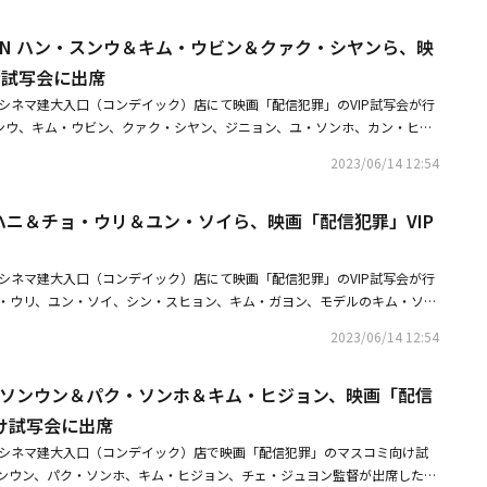
使いスジンを救うべく奔走するドンジュ。彼はスジンを救えるのか。そして
ジン誘拐の真の目的とは――！？■関連サイト・「配信犯罪」公式サイト
CTON ハン・スンウ＆キム・ウビン＆クァク・シヤンら、映
P試写会に出席
テシネマ建大入口（コンデイック）店にて映画「配信犯罪」のVIP試写会が行
・スンウ、キム・ウビン、クァク・シヤン、ジニョン、ユ・ソンホ、カン・ヒョ
ユン・チャニョン、ヤン・ヒョンミンらが出席した。・【PHOTO】パク・
2023/06/14 12:54
キム・ヒジョンら、映画「配信犯罪」VIP試写会に出席・【PHOTO】EXID
・ソイら、映画「配信犯罪」VIP試写会に出席
ID ハニ＆チョ・ウリ＆ユン・ソイら、映画「配信犯罪」VIP
テシネマ建大入口（コンデイック）店にて映画「配信犯罪」のVIP試写会が行
チョ・ウリ、ユン・ソイ、シン・スヒョン、キム・ガヨン、モデルのキム・ソル
ラン、ハン・ジワン、モデルのキム・ジンギョン、ハン・ウトゥムらが出席
2023/06/14 12:54
ク・ソンウン＆パク・ソンホ＆キム・ヒジョンら、映画「配信犯罪」VIP試写
VICTON ハン・スンウ＆キム・ウビン＆クァク・シヤンら、映画「配信犯
ク・ソンウン＆パク・ソンホ＆キム・ヒジョン、映画「配信
け試写会に出席
テシネマ建大入口（コンデイック）店で映画「配信犯罪」のマスコミ向け試
ンウン、パク・ソンホ、キム・ヒジョン、チェ・ジュヨン監督が出席した。