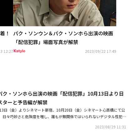
着！
パク・ソンウン＆パク・ソンホら出演の映画
「配信犯罪」場面写真が解禁
3 12:27
2023/09/22 17:49
パク・ソンホら出演の映画「配信犯罪」10月13日より日
スターと予告編が解禁
13日（金）よりシネマート新宿、10月20日（金）シネマート心斎橋にて公
。日々巧妙さと危険度を増し、誰もが無関係ではいられないデジタル性犯
降、関連法が改正され厳罰化が進んだ韓国でも、依然社会問題として存在し
2023/08/29 11:31
恋人が今にも危険にさらされようとしていたら――？ 「新しき世界」などの
ップ」などのコメディまで、硬軟問わず印象的な演技を見せつける名優のパ