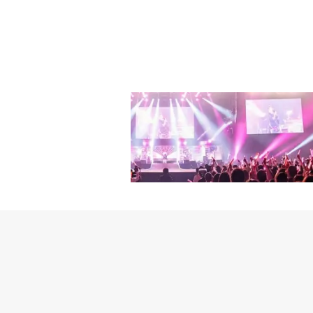
うとするドンジュと、彼
継され、危機に陥った恋
ーなリアルタイム心理対
る新しい一面を見せる。
決を繰り広げるドンジュ役
らしいキャラクター表現
ガル」「最高のチキン最
女は、今作で知らないう
に出演と、着実にキャリア
を務め、観客の緊張感を
ト」への出演を決定し、
ンウン、パク・ソンホ、
めている。危機に見舞わ
劇場で公開される。
ギーナイト」、ドラマ「
シーズン2まで、多方面
配信の犠牲者になる危機
だ。同作は緊張感あふれ
ンウンは「シナリオを読
品に出演することになっ
だ」と出演の感想を伝え
に会って元気が出た。頑
れ、新しい姿を見せるこ