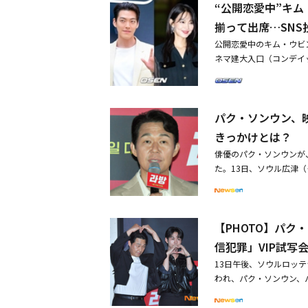
“公開恋愛中”キム
ク・ソンウンが演じるの
人公ドンジュをどん底に
揃って出席…SNS
を救うべく奔走するドン
公開恋愛中のキム・ウビ
女ピョンガン 月が浮か
ネマ建大入口（コンデイ
が長編初監督となるチェ
かれた。同イベントには
た。老獪なジェントルマ
フリーランサーのプロデ
同作の日本版ポスタービ
スジン（キム・ヒジョン
う不穏なコピーと共に、
パク・ソンウン、
トルマン（パク・ソンウ
予告編は、違法なサイト
開を控えており、チェ・
きっかけとは？
ンドであるスジンに今に
応援するために、カン・
あるリンクが送られてく
俳優のパク・ソンウンが
ンギュなどがVIP試写
男と、今まさに焦がれる
た。13日、ソウル広津
り、ジニョンはパク・ソ
向こうには手も足も出な
督：チェ：ジュヨン）の
た。また、キム・ウビン
マン。彼の「地獄へよう
て、このような社会的問
ンら「配信犯罪」に出演
■作品情報映画「配信犯罪
ブ配信の進行者を演じた
したという。その後、シ
心斎橋にて公開【監督・
【PHOTO】パ
技を試みた。僕にとって
14日、自身のSNSに
ホ「RUGAL/ルーガル
もない。消費する人も犯
信犯罪」VIP試写
というコメントで、作品
ライブ配信のリンクを受
れる「配信犯罪」は、フ
め、9年間も公開恋愛を
13日午後、ソウルロッ
プロデューサーのドンジ
らったリンクで恋人のス
所で俳優として活動して
われ、パク・ソンウン、
の準備をしていると、彼
防ぐため、配信の中の謎
の声が続いている。・【P
が出席した。・【PHOT
の画面には、スジンと「
イム追跡劇だ。
「配信犯罪」VIP試写
犯罪」VIP試写会に出席・