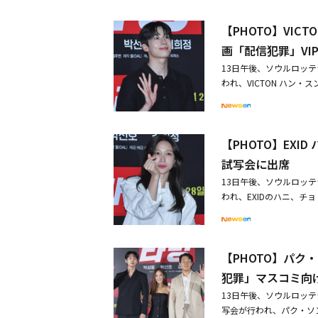
脈、SNSそして頭脳を
やインスタ投稿が話題に
試写会に出席
「ジェントルマン」のス
【PHOTO】VI
画「配信犯罪」VI
13日午後、ソウルロッ
われ、VICTON ハン
ンソク、チェ・ウソン、
ソンウン＆パク・ソンホ＆
ハニ＆チョ・ウリ＆ユン
【PHOTO】EX
試写会に出席
13日午後、ソウルロッ
われ、EXIDのハニ、
ヒ、ホンジャ、イ・ファ
した。・【PHOTO】パ
会に出席・【PHOTO】
【PHOTO】パ
罪」VIP試写会に出席
犯罪」マスコミ向
13日午後、ソウルロッ
写会が行われ、パク・ソ