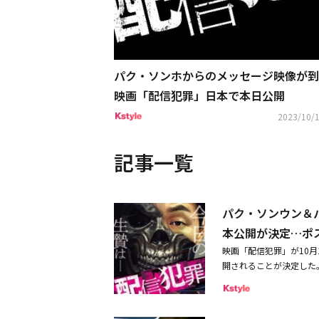
パク・ソンホからのメッセージ映像が到
映画「配信犯罪」日本で本日公開
2023/10/1
記事一覧
パク・ソンウン＆
本公開が決定…ポ
映画「配信犯罪」が10月
開されることが決定した
罪。「n番部屋事件」以
続けている。もし、自分の
ノワールから「ノンスト