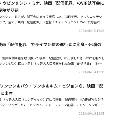
・ウビン＆シン・ミナ、映画「配信犯罪」のVIP試写会に
は違法ライブ配信のホスト、ジェントルマン。犯罪ショーの主催者として主
叩きつけ、その運命を翻弄する。ジェントルマンの手中に落ちた恋人スジン
投稿が話題
ジュに「RUGAL/ルーガル」のパク・ソンホ、ドンジュの恋人スジンに「王
ンとシン・ミナが、試写会に揃って出席した。13日午後、ソウルロッテシ
ぶ川」のキム・ヒジョン。監督は「王の預言書」などの製作を担当し、本作
ック）店で、映画「配信犯罪」（監督：チェ・ジュヨン）のVIP試写会が開
・ジュヨンが務め、現代ならではの息を呑むリアルタイム追跡劇を完成させ
、作品に出演した俳優や制作陣、映画関係者が出席した。「配信犯罪」は、
ンのスジン誘拐の目的は、そしてそれは我々に何を突き付けるのか――？今回、
2023/06/15 17:21
ューサーであるドンジュ（パク・ソンホ）が、偶然もらったリンクで恋人の
ジュアルと予告編が解禁。ポスタービジュアルは、「今日の生贄は―」とい
）の姿が生中継されることを知り、これを防ぐため、配信の中の謎のジェン
顔の半分を隠したジェントルマンの姿が抜群に目を引く1枚となっている。
映画「配信犯罪」でライブ配信の進行者に変身…出演の
ン）と命がけの対決を繰り広げるリアルタイム追跡劇だ。韓国で28日の公
を受信した履歴を弁明するドンジュの姿から幕を開ける。最愛のガールフレ
ジュヨン監督の商業長編映画のデビュー作として期待を高めている。映画を
も振られようとしている、まさに絶体絶命の彼。そんなドンジュのPCに、
イェウォン、ユン・ソイ、ハン・ジワンをはじめ、ジニョン、チャン・ジョ
る。自動的に開いたそのサイトには、「ジェントルマン」と名乗る不気味な
、性搾取物問題を取り扱った映画「配信犯罪」に出演したきっかけを明かし
会に出席した。カン・イェウォンはチェ・ジュヨン監督と20年来の親友であ
スジンの姿が。スジンを救うべくあらゆる手を尽くすドンジュだが、画面の
（クァンジン）区ロッテシネマ建大入口で開かれた映画「配信犯罪」（監
ンウンとかつて映画「僕の中のあいつ」で共演した縁などで再び注目を集め
い。意味深な言葉を残しながら、事態を最悪の方向に進めていくジェントル
懇談会で、パク・ソンウンは「SNSをしないため、この映画の撮影に参加し
も参加して作品を一緒に観覧した。特に彼はカン・ヒョンソク、チェ・ウソ
2023/06/14 19:36
こそ」という胸をざわつかせるセリフで幕を閉じ、本編への期待が高まる。
題があるということを初めて知った」と話した。劇中、インターネットライ
した所属事務所AMエンターテインメントの俳優たちを応援するために出席
」10月13日（金）よりシネマート新宿、10月20日（金）よりシネマート
彼は「椅子に座ってできるアクションは全部した。限られた空間で様々な演
ン・ミナも「配信犯罪」の試写会に出席したことが明らかになった。彼女は
脚本】チェ・ジュヨン【出演】パク・ソンウン「ノンストップ」パク・ソン
ク・ソンウン＆パク・ソンホ＆キム・ヒジョンら、映画「配
は興味深く、ユニークな経験だった」と伝えた。また「需要がなければ供給
舞台挨拶に登場した俳優たちの写真を掲載し、「映画『配信犯罪』ファイト！」
」キム・ヒジョン「王女ピョンガン 月が浮かぶ川」＜あらすじ＞友人から違法
罪者と知らせたくて作った映画だ」と強調した。韓国で今月28日に公開さ
会に出席
と俳優たちを応援した。キム・ウビンとシン・ミナは、2015年に熱愛を認
信していたことがバレてしまい、恋人のスジンに振られそうなフリーランス
リーランサーのプロデューサーであるドンジュ（パク・ソンホ）が、偶然も
続けている。また、2人ともAMエンターテインメント所属であり、同じ事務
テシネマ建大入口（コンデイック）店にて映画「配信犯罪」のVIP試写会が行
ュ。大企業への就職活動に挑みつつ、スジンのサプライズ誕生日パーティー
ジン（キム・ヒジョン）の姿が生中継されることを知ることになり、これを
いる。仕事と愛、映画に対する愛情を分かち合う2人に、ファンからは応援
パク・ソンホ、キム・ヒジョン、チェ・ジュヨン監督、チャン・ソンギュら
のPCに謎のライブ配信リンクが送られてくる。違法なサイトと思われるそ
のジェントルマン（パク・ソンウン）と命がけの対決を繰り広げるリアルタ
HOTO】VICTON ハン・スンウ＆キム・ウビン＆クァク・シヤンら、映画
O】VICTON ハン・スンウ＆キム・ウビン＆クァク・シヤンら、映画「配信
ジェントルマン」と名乗る仮面を付けた不気味な男が。あらゆる伝手、人
2023/06/14 12:59
会に出席・公開恋愛中シン・ミナ＆キム・ウビン、バリ島旅行へ？空港での姿
【PHOTO】EXID ハニ＆チョ・ウリ＆ユン・ソイら、映画「配信犯罪」VIP