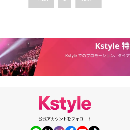
を利用してドッキリカメラを計画しようとするジェントルマンのスピーディ
人を救うために死闘を繰り広げるドンジュ役を務めて、スクリーンを圧倒す
決は、映画の注目ポイントになるとみられる。ジェントルマンと命がけの対
ここに、映画「ブギーナイト」、ドラマ「スポンサー」などに出演し、素晴
は「PRODUCE X 101」出演のパク・ソンホが務める。彼はドラマ「ルー
を見せた女優のキム・ヒジョンが、危機に陥った恋人スジン役を務めた。彼
高のチキン～夢を叶える恋の味～」、映画「チャンピオン」など様々な作品
ちにジェントルマンの盗撮ライブ配信の犠牲になり、危機に陥ったスジン役
を積んでいる。除隊後は、Coupang Playシリーズ「ファンタジースポッ
高める予定だ。強烈で好奇心を刺激するポスター第1弾を公開したパク・ソ
活発な活動を予告した中、「配信犯罪」の合流ニュースまで伝え、期待を集
キム・ヒジョンのリアルタイムライブ追跡戦「配信犯罪」は、韓国で6月に
れたドンジュの恋人スジン役は、キム・ヒジョンが務める。彼女は映画「ブ
スポンサー」などに出演し、SBSバラエティ番組「ゴールを蹴る彼女たち」
で活躍している。「配信犯罪」では予期せぬ、ジェントルマンの違法ライブ
に見舞われるスジン役に扮し、観客たちにスリリングな緊張感を与える予定
る台本読み合わせを経て、今月9日にクランクインした。初対面でパク・ソ
む時、緊張感とスピーディーな展開で時間が経つのも知らなかった。この作
て嬉しく、挑戦的な作品になると思う。初の現場の雰囲気がよくて楽しみ
た。パク・ソンホも「精力的な現場の雰囲気に緊張したが、監督と同僚俳優
張って撮影する」と述べ、キム・ヒジョンも「作品の撮影がすごく期待さ
とができそうで楽しみにしている」と感想を語った。
公式アカウントをフォロー！