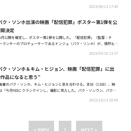
ランスのプロデューサーであるドンジュ（パク・ソンホ）が、偶然もらった
2023/06/13 17:45
キム・ヒジョン）の姿が生中継されることを知り、これを防ぐため、配信の
（パク・ソンウン）と命がけの対決を繰り広げるリアルタイム追跡劇だ。・
パク・ソンホ出演の映画「配信犯罪」ポスター第1弾を公
ソンホ出演の映画「配信犯罪」ポスター第1弾を公開韓国で6月に公開決
ク・ソンホ＆キム・ヒジョン、映画「配信犯罪」に出演決定！挑戦的な作品
公開決定
6月公開を確定し、ポスター第1弾を公開した。「配信犯罪」（監督：チ
ーランサーのプロデューサーであるドンジュ（パク・ソンホ）が、偶然もら
ン（キム・ヒジョン）の姿が生中継されることを知ることになり、これを防
2023/05/16 12:37
ジェントルマン（パク・ソンウン）と命がけの対決を繰り広げるリアルタイ
日）公開された「配信犯罪」のポスター第1弾は、マスクをかぶった正体不明
パク・ソンホ＆キム・ヒジョン、映画「配信犯罪」に出
ーのジェントルマンの圧倒的な姿が、一気に視線を奪う。また「僕の彼女が
た」と、恐怖心を刺激するフレーズは、予備観客の好奇心を刺激する。ま
な作品になると思う”
チャットは、スリリングなリアルタイムライブ追跡戦を予告し、「配信犯
後輩のパク・ソンホ、キム・ヒジョンと息を合わせる。本日（13日）、映
と高めている。「配信犯罪」は、パク・ソンウンの特別な変身が際立つ。彼
は「今月9日にクランクインし、撮影に突入した。パク・ソンウン、パク・
カメラのライブ配信を行う正体不明のアーティストコレクターのジェントル
が出演する」と報告した。作品タイトルの「ラバン」（原題）は「ライブ配
見たことのない異色のキャラクターを演じ、魅力を披露する。特に、マスク
2022/10/13 20:00
ンサーのプロデューサーであるドンジュ（パク・ソンホ）が、偶然にもらっ
ールなカリスマ性が垣間見える。演技派俳優としての存在感をアピールして
（キム・ヒジョン）の姿が生中継されることを知ることになり、これを防ぐ
感を与える予定だ。また、恋人を救うためにジェントルマンと死闘を繰り広
ントルマン（パク・ソンウン）と命がけの対決を繰り広げるリアルタイム追
ュ役は、俳優パク・ソンホが務めた。パク・ソンホは、ドラマ「ルーガル」「最
はドンジュの恋人であるスジンを誘い、違法ライブ配信を通じて彼女の姿を
の味～」、映画「チャンピオン」、最近はCoupang Playシリーズ「ファ
ン役を務め、特有の冷たいカリスマ性を披露する予定だ。特に恋人を助けよ
< PREV
1
NEXT >
、様々な作品に出演してきた。今作では、インターネットライブ配信で生中