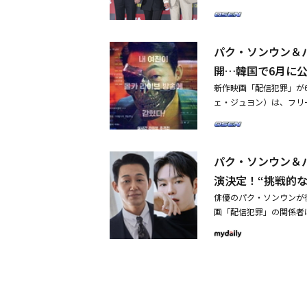
「配信犯罪」は、フリー
リンクで恋人のスジン（
中の謎のジェントルマン
パク・ソンウン＆
パク・ソンウン＆パク・
定・パク・ソンウン＆パ
開…韓国で6月に
になると思う
新作映画「配信犯罪」が
ェ・ジュヨン）は、フリ
ったリンクで恋人のスジ
ぐため、配信の中の謎の
ム追跡劇だ。昨日（15
パク・ソンウン＆
のアーティストコレクタ
盗撮ライブ配信に絡まれ
演決定！“挑戦的
た、背景に見えるライブ
俳優のパク・ソンウンが
罪」に対する期待を一段
画「配信犯罪」の関係者
は「配信犯罪」で、盗撮
ソンホ、キム・ヒジョン
マン役を務め、これまで
信」の略語だ。フリーラ
で顔を隠しているが、ク
たリンクで恋人のスジン
おり、スクリーンに緊張
ため配信の中の謎のジェ
げるID486のドンジ
跡劇だ。パク・ソンウン
高のチキン～夢を叶える恋
生中継するジェントルマ
ンタジースポット」など