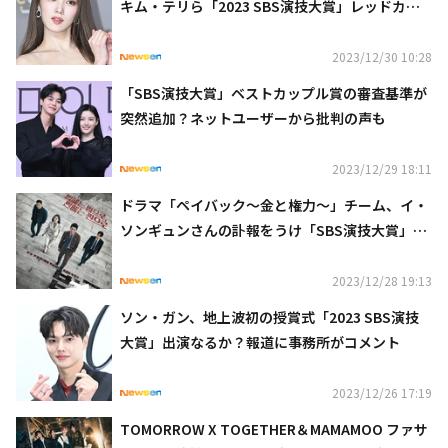
キム・テリら「2023 SBS演技大賞」レッドカー
ペットに登場
2023/12/30 10:28
「SBS演技大賞」ベストカップル賞の審査基準が
突然追加？ネットユーザーから批判の声も
2023/12/29 18:11
ドラマ「ペイバック～金と権力～」チーム、イ・
ソンギュンさんの訃報をうけ「SBS演技大賞」へ
の参加がなしに
2023/12/28 19:13
ソン・ガン、地上波初の授賞式「2023 SBS演技
大賞」出演なるか？報道に事務所がコメント
2023/12/26 17:19
TOMORROW X TOGETHER＆MAMAMOO ファサ