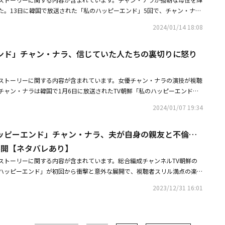
た。最後にジェウォンは、ユンジンがスンヨンとユン・テオ（イ・ギテク）
件がニュースになると、ジェウォンはスンヨンが自分に言った「僕にそんな
ャクチャになって帰宅したホ・スンヨンは、ソ・ジェウォンにデートを提案
て自身のせいで離れなかったというチャンソクの答えに心を打たれたジェウ
た。するとクォン・ユンジンは「とても嬉しいわ。『ドレブ』からソ・ジェ
た。13日に韓国で放送された「私のハッピーエンド」5回で、チャン・ナラ
あなたのことが好きなのに知らなかったの？」という奇妙な話をする状況で
思うか？」という言葉を思い出して、混乱を感じた。また、ナム・テジュ
囲気の中でソ・ジェウォンはホ・スンヨンに「ソ・ジェウォンの夫やアリン
クの手を掴んだ幼い自分の姿と、泣いているアリンに手を差し伸べるスンヨ
を見ることができて」と嘲笑った。ユン・テオは「あなたがここまでダメに
戦争に突入したソ・ジェウォンが怒りの暴走機関車を発動させる過程を生き
そうとする姿で目を引いた。ユンジンがスンヨンに向かって「娘はお父さん
でもいないチェ記者（イ・ドンジン）の話を持ち出し、実はソ・チャンソク
て、本当にごめん」と誤った。ホ・スンヨンは「僕には仕事より、あなたと
2024/01/14 18:08
号泣しながら悔恨を示した。結局、ジェウォンはスンヨンの前で跪き「アリ
ォンのせいではなく、あなた自身のせいだ」と言ったが、クォン・ユンジン
めた。まず、チャン・ナラはクォン・ユンジン（ソ・イヒョン）との関係を
ンはお父さんに似ていないみたい」という驚きの発言をすると、ジェウォン
金の受け取りを通報した匿名の通報者がいたことを告げると、ジェウォンの
切だから」と言い、「ある瞬間から僕が君のことを信じられなくなり、取り
と記憶していたらどうしよう」と嘆いたり、スンヨンに「アリンはあなたが
よってソ・ジェウォンなの？ あなたが彷徨って苦しんでいるとき、あなた
言葉に反論し、むしろ離婚を勧めるホ・スンヨン（ソン・ホジュン）に驚愕
鼻と口がそっくりじゃない」と言いながらも戸惑う姿で、今後の展開に対す
、彼女はオフィスで轟音が聞こえると、ストーカーが侵入した事件を思い出
をした」と謝罪した。この時、自身が娘の養育を頼みながら涙を流した瞬間
お願いしながら母性愛を表現した。ところがジェウォンは翌日から嬉しそう
と悔しさをあらわにした。株主総会のことで不安になったソ・ジェウォン
ンド」チャン・ナラ、信じていた人たちの裏切りに怒り
揺をリアルに描いた。ソ・ジェウォンは、ホ・シュンヨンがクォン・ユンジ
ャン・ナラは、時には焦点のない目で、時には震える声でジェウォンの不安
てジェウォンは、配偶者が精神病歴などを隠していた場合、離婚の事由にな
ウォンが「私が知ったら、アリンのことを失うの？」と混乱すると、ホ・ス
、疑問を抱かせた。今までのことは全部忘れて、笑顔でスンヨンとアリンに
チョ・スギョンに電話をかけ「無理なお願いをしてごめんなさい」と謝り、
ンになりすましたことを素直に認めたとき、「やめて！ あなたはもともと
、多層的な熱演を披露した。特にジェウォンは、夫に双極性障害があること
護士の言葉に、家に駆けつけていって、金庫の中にあった薬を慌ててカバン
の選択を信じてほしい」とソ・ジェウォンを安心させた。翌日、ホ・スンヨ
っていたジェウォンが顔に片手を当てたまま微笑んだ後、すぐに顔から手を
にユン・テオはチョ・スギョンのもとを訪ね、ソ・ジェウォンから頼まれた
の？ 一体どうして私にこんなことをするの？」と興奮し、「私が何を間違
視線から自由ではなく、双極性障害を患っている人の痛みと恐怖を繊細に表
ンヨンがアリン（チェ・ソンユル）は自分と一緒にいるべきだと主張する
・ジェウォンに「全部うまくいくから、楽な気持ちでいってらっしゃい」と
ストーリーに関する内容が含まれています。女優チャン・ナラの演技が視聴
鏡を見つめる姿が流れ、ジェウォンにどのような変化があったのか好奇心を
人だと聞いた」と言ったが、チョ・スギョンは「ソ・ジェウォンさんとは個
死ぬほど働いただけなのに、どうして私にこんなことをするの？」と言っ
だ。
ラしながら「お願いだから説明だけでもしてほしい。何があなたをこんなふ
り、振り返るソ・ジェウォンには明るい笑顔を見せて妙な感情を抱かせた。
チャン・ナラは韓国で1月6日に放送されたTV朝鮮「私のハッピーエンド」
「私のハッピーエンド」で隠されていた真実を知って衝撃を受ける姿から、
会ったこともない」と衝撃を与えた。ユン・テオの話を聞いたソ・ジェウォ
ォンは、ホ・スンヨンが何もいらないから離婚しようという言葉に泣いた
が、何をそんなに悪いことをしたのか」と怒りをぶつけた。スンヨンは「地
ンに会いに行ったホ・スンヨンが、7年前のことを全部知っていたのに一体
百億円）の売り上げを生み出す生活家具ブランド「ドレブ」の代表ソ・ジェ
行動しながら幸せをアピールする姿まで、起伏の激しい感情をリアルに表現
ョンに相談した数多くの時間を思い返した。すると彼女のそばにいたチョ・
チェ・ソンユル）は死んでも渡さない」と断固たる発言をし、並々ならぬ母
2024/01/07 19:34
じてほしい」と衝撃的な発言をし、ジェウォンは決意したようにテジュに彼
のかと責めると、クォン・ユンジンは冷たい表情で「その日、そのことで全
を表現した。この日の放送でチャン・ナラは夫、友達、同僚、継父など、信
技力を証明した。「私のハッピーエンド」は韓国で毎週土、日曜日の午後9
女はチョ・スギョンが幻覚だったことに気づき、驚愕した。最後のシーンで
ャン・ナラは、ホ・スンヨンが「私があなた以外の女を愛しているあなたの
歴をできるだけ早く調べてほしいと依頼した。また、ジェウォンは不倫女を
・ジェウォンではなくて」と一喝した。クォン・ユンジンを冷たい目で見つ
りと恐怖の感情を見事に表現した。チャン・ナラは夫と友達、娘まで一緒に
。
護師を追って精神病院の閉鎖病棟の廊下を歩き、見知らぬ環境や恐怖に怯え
が理由。いい？」という決定的な言葉を口にすると、ガラス瓶を割って「ど
を作れという弁護士のアドバイスに従い、クォン・ユンジン（ソ・イヒョ
いきなり跪き、「ごめん。僕が間違っていた。僕が家族を守れるように一度
ッピーエンド」チャン・ナラ、夫が自身の親友と不倫…
絶叫をあげ、ソ・ジェウォンのメンタルをそのまま表現した。そして何事も
とは違う。絶対にこのままでは終わらせないから」と決意を表して自ら精神
なことができるの！」と激烈な怒りを吐き出し、ソ・ジェウォンの不安定な
契約を提案し、毒舌を吐いた。その後、「イェイン財団後援の夜」に出席し
叫した。憤怒したクォン・ユンジンは叫びながら物を投げ続け、「私のもの
に接するホ・スンヨン（ソン・ホジュン）に対する怒りを主治医のチョ・ス
・ジェウォンの行方に注目が集まった。
展開【ネタバレあり】
た、ソ・ジェウォンは弁護士から離婚は有利だが、親権は有責配偶者が持つ
して現れたテジュからスンヨンの通話記録と金融取引履歴を受け取り、ユ
のにもなってはいけない」と言い放った。一方、ソ・ジェウォンは会社では
打ち明け、「踏みにじってやりたい。2人とも殺してやりたい」と怒りで震
ホ・スンヨンの有責の証拠を探すために書斎を探し、ホ・スンヨンのメール
ストーリーに関する内容が含まれています。総合編成チャンネルTV朝鮮の
がスンヨンをデザイン盗用犯にする証拠を確保したという話に驚いた。そし
に向かい、頭に浮かんでくるたくさんの記憶に混乱した。溺れた瞬間から
スンヨンには落ち着いた重みのあるトーンで鋭い警告を、自分を皮肉ったク
ン・ユンジンの秘密の動画を発見し、ショックに陥った。その後、チャン・
ハッピーエンド」が初回から衝撃と意外な展開で、視聴者スリル満点の楽し
ェウォンは、自分の前に座っていたユンジンと2階にいたスンヨンを発見
ユンジンの不倫の映像、娘の遺伝子検査の紙を確認した瞬間まで、全ての記
ヒョン）には軽蔑の眼差しを向けて毒舌を吐き、緊張感を高めた。チャン・
飲んで眠りに落ち、ホ・スンヨンに農薬入りのワインを渡す夢を見た後、慌
国で放送が開始した「私のハッピーエンド」第1話では、成功した家具ブラン
「本当に真実を知りたいんですか？」と話した。しかし、その瞬間、知らな
号泣した。その後、最後のシーンでは、目を覚ましたソ・ジェウォンが玄関
ク・ホサン）から、母が農薬を飲んで救急室に運ばれたのが3回ではなく、
2023/12/31 16:01
き生きと演じた。翌日、ソ・ジェウォンはホ・アリンと継父のソ・チャンソ
るソ・ジェウォン（チャン・ナラ）が、自身を支えてくれたなってくれた夫
写真と隠した薬、現在の写真が入ったメッセージが次々と届き、ショックを
ると、「ソ・ジェウォンさん、ホ・スンヨンさんを殺害した疑いで緊急逮捕
来た時はすでに死亡した状態だったという話を聞き、混乱したソ・ジェウォ
ねてきて混乱した家を見て心配すると、大丈夫なふりをしたが、ホ・スンヨ
ジュン）と友人クォン・ユンジン（ソ・イヒョン）、同僚のユン・テオ
ンは知らない番号から届いたメッセージの中で、「忘れないで。あの日、あ
葉を聞いて衝撃を受けるエンディングが公開され、次回に対する期待を高め
のソ・チャンソク（キム・ホンパ）が母親の保険金をもらえるように教えた
と、「私に手を出すな！ 必死に我慢しているんだから！」と歯を食いしば
・チャンソク（キム・ホンパ）が隠してきた秘密が一つずつ明らかになり、
う文章と共に、「ドリムバイオ」のリンクを確認し、スンヨンの通話記録に
話すとさらに表情が固まった。さらにトラックを避けようとしたが、車のブ
せた。続いてソ・ジェウォンは、ホ・スンヨンにアリンだけを育ててほしい
盛り込まれた。第1話の視聴率はニールセン・コリア基準で全国視聴率2.