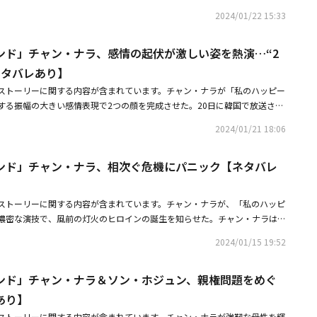
「あなたでしょう？ アミ」と言い、「なぜ気づかなかったんだろう？ 私の
架で運ばれて出てきて、テオは衝撃に落ちたジェウォンを支えて落ち着かせ
V朝鮮の週末ドラマ「私のハッピーエンド」で、生活家具ブランドのCEO
た。消された記憶が知りたいのかというチョ・スギョンの質問にソ・ジェウ
2024/01/22 15:33
いたのに。私のものを欲しがって奪おうと、私と私の家族のそばをうろうろ
だらけになったユンジンが安全家屋からよろめきながら歩いてくる場面が繰
、繊細な心理描写を表現して好評を得ている。特に、21日に韓国で放送さ
出してはいけないと思う。みんなが幸せになるためには」と答えたが、チ
た。さらに、ソ・ジェウォンは「スンヨンさんのこと、あなたが殺したんで
を震わせるユンジンと驚愕したまま固まったジェウォンがお互いに視線を固
ナラは自分に似た幻影を見る症状から解離性健忘症（個人にとって重要な過
んなに、君はいないんでしょう」と話し、ソ・ジェウォンの心はより複雑に
言い、「私、記憶が戻ってきたから」とし、ソ・ジェウォンが記憶を忘れて
ンディングが盛り込まれ、これからやってくる波乱を予感させた。
ンド」チャン・ナラ、感情の起伏が激しい姿を熱演…“2
い出せない精神的な疾患）まで、精神的な問題を持つ人の面々を細かく描
ォンは決心したように手帳を調べてナム・テジュ（パク・ホサン）の名刺を
・ユンジンの意表を突いた。これにクォン・ユンジンが「じゃあ、あなたも
ず、チャン・ナラは自分とそっくりのジェウォンの幻影を見て、幻影から
ネタバレあり】
た。ナム・テジュはソ・ジェウォンが初めて会う人のように接してきたり、
ンさんと私がお互いに愛し合っていたことを」と意気揚々と言うと、怒った
な始まりだ。知ってるでしょう？ 今回が初めてじゃないから」という意味
・スンヨンのデザインが流出により追い立てた理由についても何も知らない
ストーリーに関する内容が含まれています。チャン・ナラが「私のハッピー
をしたが、むしろクォン・ユンジンは余裕ありげな笑顔を浮かべた。結局、
のない目で遠くを見つめ、ジェウォンのミステリアスな雰囲気を増幅させ
ると当惑した。特にソ・ジェウォンはナム・テジュが送った映像と通話の録
する振幅の大きい感情表現で2つの顔を完成させた。20日に韓国で放送され
十分で拘置所から出てきたが、待っていた記者たちからのフラッシュや質問
夫のホ・スンヨン（ソン・ホジュン）と友人のクォン・ユンジン（ソ・イヒ
、信じがたい状況に涙を流しながら「これは現実なのか、ひどい悪夢なの
「私のハッピーエンド」第7話で、ソ・ジェウォン（チャン・ナラ）は娘の
恐怖に包まれていた時、ユン・テオ（イ・ギテク）が現れ、ソ・ジェウォン
2人に親しげに接し、スンヨンとユンジンはジェウォンの変わった姿を見て
2024/01/21 18:06
なくさせた。帰宅したソ・ジェウォンは、ホ・スンヨンに離婚の記事と自身
ル）が夫ホ・スンヨン（ソン・ホジュン）の子ではないという衝撃的な真実
ウォンは娘のアリンに会いにユン・テオの車でソ・チャンソクの家に向かう
はユンジンと作家契約に関する会話をしながら、詳細な調整を思い出せず、
と言いながら、「なのに覚えてないの。記事や映像の中にいるのは私なの
し、その後全ての事実を忘れて平気な顔で夫に接する姿でお茶の間に波乱を
記憶が蘇り涙を流した。遺体となったホ・スンヨンに触れた瞬間、泣き崩れ
があることを暗示した。その後、ジェウォンはスンヨンに双極性障害がある
たい。自分が怖い」と苦しみ、離婚しようとしたのは自分のせいだったのか
ンド」チャン・ナラ、相次ぐ危機にパニック【ネタバレ
・ナラは自身の娘がスンヨンの子ではないということに大きな衝撃を受けた
園地での幸せな会話、最後に見た彼の笑顔まで思い出し、ソ・ジェウォンは
の重荷を一生背負わされるのが怖かった」と明かし、涙を流しながら体を震
僕はみんなを守りたかった」と真心を伝えるホ・スンヨンにソ・ジェウォン
理をリアルに描いた。ジェウォンは「僕は君がこの世で一番苦しんでほし
殺した。スンヨンさんを私が殺しちゃった」と絶叫した。翌日、ソ・ジェウ
がバレたジェウォンの心理を細かく表現した。ジェウォンはユンジンに、ス
私だけが努力しているわけではないから。あなたもあまり無理しないで」と
を思い出しながら、7年前に事件が発生した日を振り返ったが、きちんと思
ソ・チャンソクとユン・テオが必死に探す中、彼女は三陟（サムチョク）に
ったと話し、ユンジンから「あなたの夫もあなたに言えない秘密があるかも
ストーリーに関する内容が含まれています。チャン・ナラが、「私のハッピ
その後、ホ・スンヨンは娘のホ・アリン（チェ・ソユル）と一緒にソ・ジェ
だ。続いてジェウォンはスンヨンに最初のイベントの時にフィルムが切れた
た彼女は、子供の頃、母親がイチゴミルクに睡眠薬を入れることを目撃しな
なアドバイスを聞き、困惑を隠せなかった。家に戻ってきたジェウォンは、
濃密な演技で、風前の灯火のヒロインの誕生を知らせた。チャン・ナラはT
ズ訪問し、3人は仲良く夕食を取りながら幸せな時間を満喫した。ホ・スン
本当に知らなかった。全く想像できなかった。あなたの子じゃないというの
んだ後、母親の腕に抱かれて海に引きずり込まれた瞬間を思い出し、苦しそ
ソユル）が泣きながらママとパパの離婚のニュースを尋ねると、娘をなだめ
のハッピーエンド」で生活家具ブランド「ドレブ」のCEOソ・ジェウォン役
でいる姿を見ながら「僕は内心、願ったかもしれない。あなたの記憶がその
。スンヨンが怒るとジェウォンは涙ぐみながら「ごめんね、本当にごめん」
「お母さん、これが本当にハッピーエンドなの？」と質問を投げかけた彼女
2024/01/15 19:52
婚について検索した。そしてユンジンに会い、自分の離婚記事を見たと打ち
ドレブ」を成功させる上で最も大きな力になったと信じていた人々の裏を見
て」と話した。ソ・ジェウォンは涙を流し、自身を慰めるホ・スニョンに
しかし娘を諦めなさいというスンヨンの話には「ごめんね。それは難しそう
ん、私は逃げないよ」と誓いながら海に入った。ちょうどその時、ユン・テ
雑な心境を伝えた。また、ジェウォンはユンジンの策略により、昔通ってい
ンの心理を繊細に表現し、ドラマの雰囲気を圧倒している。14日に韓国で
それが私たち家族のための最善なら、それが正しいと思う」と話した。しか
見せた後、ずっと涙を流す姿でジェウォンの罪悪感をそのまま表現した。ジ
き止めた。一方、ソ・ジェウォンのせいで、生活家具ブランド「ドレブ」の
、ふと嫌な過去を思い出して既視感を覚えた。それでもジェウォンはユンジ
ンド」チャン・ナラ＆ソン・ホジュン、親権問題をめぐ
・ジェウォンは「ドレブ」のデザインを盗用したという理由で警察に告発さ
はクォン・ユンジンの元彼キム・サンボム（ホ・ヒョンギュ）とホ・アリン
婚を提案した後、継父であるソ・チャンソク（キム・ホンパ）に会ってスン
ン・ヨンイク（キム・ミョンス）をはじめとする役員たちはソ・ジェウォン
えて、ユンジンの夢である作家になれるように支援するという意志を示し
・ホジュン）に「方法がなかったの。あなたが拘束されたら、裁判官も考え
が成立するという結果が出ると、茫然とした。怒りが湧いたホ・スンヨン
あり】
ち明けた。チャンソクが「悪いことは考えないでほしい」と慰めると、ジェ
総会を開いた。株主総会当日、「ドレブ」の株主として来たクォン・ユンジ
「ソ・ジェウォンになるのが夢だ」と言われ、ジェウォンは理解できないと
冷たく言い、どうにかして監護権を確保したいジェウォンの切ない気持ちを
ころに行って拳を振り回し、「お前、彼女にどうしてそんなことをしたん
う」と答えた後チャンソクに、大変だったのに最後まで母のもとを離れなか
は、「愛した男性を殺して、友人に濡れ衣を着せて、会社まで奪えて、嬉し
ストーリーに関する内容が含まれています。チャン・ナラが強靭な母性を輝