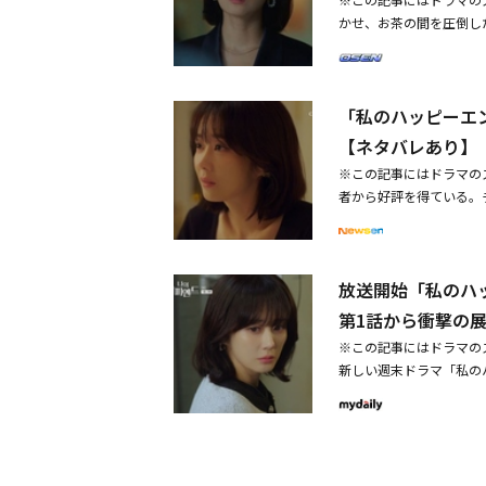
いう表情で彼女を見つめ
表した。しかし、その事
だ！」と激怒した。メチ
った理由を聞いた。そし
いんですか？」と一喝し
かせ、お茶の間を圧倒し
の前で、「ユン・テオは
ことを言う資格があると
した。和気藹々とした雰
ォンは、過去にチャンソ
ウォンが追い出されるの
は「親権確保」のために
も、笑顔で状況を誤魔化
（パク・ホサン）が頼ん
の父として生きてもらっ
ンの姿を思い出した後、
なったのは、ソ・ジェウ
生きと描き、没入感を高
に似るらしいけど、アリ
（キム・ホンパ）の保険
アリンのことがもっと大
ンが私のことを悪い母だ
は「あなたはなぜよりに
整理しろと言った自分の
は「何を言ってるの？ 
表情が固くなった。また
戻すことのできない選択
うまく育ててほしい」と
のそばにいたのは私だ」
「私のハッピーエ
するソ・ジェウォンの動
る好奇心を刺激した。チ
し、恐怖に怯えた。そし
を思い浮かべたソ・ジェ
な表情で日常生活を続け
は、友人であり主治医の
ンとの不倫と、ハ・チヨ
定な心理状態を鋭く描き
【ネタバレあり】
る可能性があるという弁
ンヨンは「今回だけは僕
接したのだ。鏡の前に立
疑問を投げかけた。同時
こんなに残酷な人だった
がバレて、今まで人々の
の中に入れた。また、ス
ンは出勤しようとするソ
※この記事にはドラマの
外して不慣れな眼差しで
とし「代表の主治医で友
えたの？ 家族のために
現し、視聴者の心を掴ん
と、ジェウォンはイライ
普段とは違う様子で見送
者から好評を得ている。
高めた。チャン・ナラは
人的な付き合いはない。
た。さらに、ソ・ジェウ
うに変えたのか。一体私
それからクォン・ユンジ
で毎年数千億ウォン（数
何も起こってないように
ンは混乱し、チョ・スギ
が、その中で「アリン（
獄で生きる気分をぜひ感
なぜそんなことができる
ウォンとして様々な感情
しながら代替できない演
スギョンの姿が消え、彼
性愛を見せた。さらにチ
の通話記録と金融取引履
てを失ったのは私よ。ソ
じていた人達に対する怒
時10分に放送されている
は、ソ・ジェウォンが看
そばにいたくない。それ
人前に立てて非難の世論
めていたホ・スンヨンは
放送開始「私のハ
会っている姿を見た後、
た様子で「私はお母さん
うしてあなたは私にこん
ン）を会社に呼んで作家
だけ許してほしい」と絶
なかったかのように自分
病棟に入院し、今後のソ
第1話から衝撃の
精神状態を表現した。ま
たジェウォンは、突然に
になれないなら、誰のも
ギョン（イム・ソヌ）に
ことができると言われ、
※この記事にはドラマの
ン・テオ（イ・ギテク）
なく、自身が墜落した橋
えた。その後彼女はホ・
からホ・スンヨンとクォ
新しい週末ドラマ「私の
てステージに上がったジ
ホ・スンヨンとクォン・
ォン・ユンジン（ソ・イ
ナラは苦しみにワインを
さを届けた。30日に韓
し、記者たちに向かって
憶が戻ると、苦しそうに
ナラはナム・テジュ（パ
てて農薬を捨てる姿を生
ド「ドレブ」の代表であ
い番号から自分に関する
のチャイムでドアを開け
4回で、最後に救急室に
ク（キム・ホンパ）が訪
ホ・スンヨン（ソン・ホ
受けた。最後にジェウォ
します」という警察の言
ンの心理を表した。継父
ンが彼女の考えを尋ねる
（イ・ギテク）と継父ソ
なたがしたことを」とい
た。
人物がホ・スンヨンだと
り、冷ややかな表情を見
衝撃と混乱に苦しむ姿が