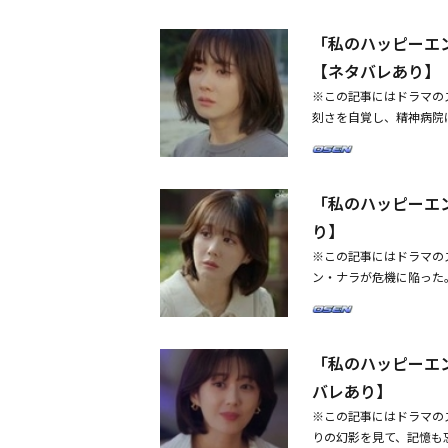
た。クォン・ユンジンは
秘書から、ホ・スニョン
刑事（キム・スジン）が
ス）夫妻に宣戦布告をす
のか」と言った。これを
いきなりいなくなったと
疑応答を受けていたとこ
「私のハッピーエ
を忘れるつもりだ。ある
リンは「きれいなおばさ
ニョンの死亡時刻とクォ
した」という話を聞くと
ンジンの展示会場を訪れ
った」と言った。この話
【ネタバレあり】
クが動き出したことに気
の犯人と断固に発言し、
高めた。本日（4日）放
こともある」というソ・
ム・サンボムの事故をそ
※この記事にはドラマの
動画を現場で再生し、ヨ
決者パク・ホサン（ナム
は「今の私の状態では無
すか？ 守るべきものが
刻さを自覚し、精神病院
ソ・ジェウォンの拉致お
らあなたに非常に利己的
したか？ 私をユンジン
マ「私のハッピーエンド」
ホ・スンヨン殺人事件と
事故に遭った。彼女は「
したか？」と、挑発した
を記録した。この日の放
ンジンのせいかというオ
いたじゃない。ありがと
ムカメラで発見し、家に
ン）のあっけない死の真
ウォンとテオとヨンイク
い。私がどうなるのか。
との証拠を渡して欲しい
「私のハッピーエ
ギョン（イム・ソヌ）が
会社でユンジンとユンジ
思い出した。1年後、ソ
た。その時現れたユン・
霊安室でホ・スンヨンの
とを推理した。その後、
り】
りにユン・テオがドレブ
く状況でもソ・ジェウォ
受けていたソ・ジェウォ
た。ジェウォンは「7年
※この記事にはドラマの
ム・ビョンギ）に会って
及されると、ホ・スンヨ
と怒りを抑え、一針し、
ン・ナラが危機に陥った
し、クォン・ヨンイクを
（チョン・ジヌ）は、農
からこれまで私は一瞬も
話は、ニールセン・コリア
団は、賄賂の授受および
ンが農薬を購入したとい
と答えたが、ユンジンは
の日の放送ではソ・ジェ
はこの機会を逃さず、ク
が毒を飲んだ事実まで引
堂々と主張した。これに
を守るために奮闘してい
（オ・ヒョンジュン）の
は食事を運んでくれた女
悪行を把握したことを明
「私のハッピーエ
ェウォンはクォン・ユン
知っていながらも隠蔽し
問し、やりきれない気持
「人が死んだの。勝つも
だ夕食の席で妙な緊張感
ォン・ヨンイクに向かっ
バレあり】
士（ハ・ドグォン）とイ
ことがすべてだと思わな
ン・ユンジンは「あなた
か」と脅迫し、強烈なカ
会を要請し、クォン・ユ
た。そして放送の終り頃
※この記事にはドラマの
事件？」と意味深に微笑
ン・ヨンイクの部下に拉
け、不思議がられた。し
ておいた安全家屋の前に
りの幻影を見て、記憶も
ても全く思い出せず、チ
した後、目の前にいるク