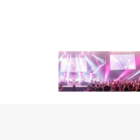
も「ドリムバイオ」があ
レーキが壊れていること
と言うと、鋭い顔で「そ
6％、1分当たり最高視
てショックを受けたジェ
によって命は助かったが
ン・ユンジン（ソ・イヒ
てくるストーカーから逃
わり、「ドリムバイオ」
は「覚えてる？ 7年前
代わりになるんだろうと
ォンは売れっ子家具会社
た。チャン・ナラは、1
ウォンを凍りついた表情
たようにナム・テジュ（
と愛らしい娘のホ・アリ
奮闘するジェウォンに入
ンは、翌日の記者懇談会
ているクォン・ユンジン
ー被害を受けてきたソ・
毎週土日曜日の夜9時10
めると「毎回いてはなら
しい恐怖に苛まれた。そ
すことにでもしたのか」
で苦労して育ててくれた
ないでしょう？」と話す
最も大切な人々を疑う様
ンの心境をリアルに表現
（パク・ホサン）は、亡く
円）を継父ソ・チャンソ
た母親が死ぬ前にも農薬
ウォンは事務室で見つけ
撃したストーカーが着て
れて見守っていたソ・ジ
た。ふらふらしていたソ
トネスセンターに行った
いう話に驚愕した。ソ・
し、顔は同じだがカラフ
親友のクォン・ユンジン
ソ・ジェウォンは、再び
に救助され応急室に運ば