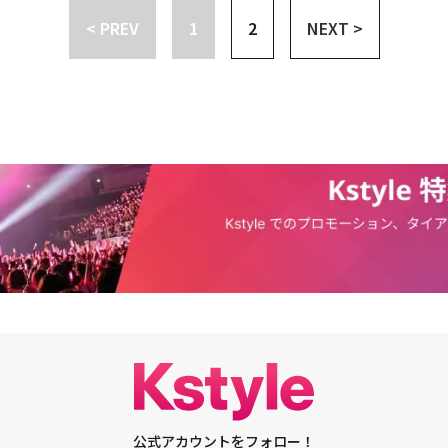
ることを発見して電話をかけた。その業者が親子鑑定業者であることを聞い
を把握して、恐怖で嗚咽した。ソ・ジェウォンはユン・テオ（イ・ギテク）
うはさせないよ」と決意を固めた。チャン・ナラは幼稚園の先生からクォ
聴率3.0％を記録した。この日の放送では、ソ・ジェウォンが自分を追いかけ
ウォンは、結果書が郵送されると聞いてすぐに家に向かい、家の中を探しま
< PREV
1
2
NEXT >
、ユン・テオさえ信じられない状況に座り込んで涙を流した。チャン・ナラ
ョン）がホ・スンヨンと結婚を約束した仲であり、今後、ハ・ジュンヨンの
げ出し、結局首を絞められる絶体絶命の状況が視線をとらえた。ソ・ジェウ
の封筒を見つけた。そして、すぐに涙目でパニックになり、好奇心を刺激し
のあの日？」というメッセージが届くと、高まる恐怖に辛そうにするソ・ジェ
いう話を聞き、裏切られた気分に襲われた。結局、ソ・ジェウォンは決心し
「ドレブ」代表として勢いよく成功街道を走ると同時に、夫のホ・スンヨン
話の中で決意と挫折感という極端な感情を繊細に描き、監護権確保のために
と揺れ動く視線で描いた。頭痛薬も捨てて仕事に没頭していたソ・ジェウォ
パク・ホサン）にUSBを渡して何かを指示し、除幕式に先立って祝福を受け
ン（チェ・ソユル）によって幸せな日常を営んだ。しかし、7年間ストーカ
り込ませた。TV朝鮮週末ミニシリーズ「私のハッピーエンド」は、韓国で
の直前、居ても立っても居られなかった。これを見たユン・テオが自分を止
をじっと見つめ、意味深な雰囲気を醸し出した。
ジェウォンは、初めて会社に出没したストーカーから攻撃と脅迫を受け、激
分に放送される。
ない場所に、時間にいるあなたを見つけて疑わせては、今になって本性を現
の後、ソ・ジェウォンはストーカー被害のトラウマに苦しみ、そのような中
と叫び、緊張を高めた。チャン・ナラはユン・テオが「あの薬頭痛薬飲んで
継父、献身的な母方の祖父、辛い時期に一緒に会社を成長させた同僚など、
と、顔面蒼白になり、双極性障害がばれたのではないかと焦るソ・ジェウォ
になった。突然、ソ・ジェウォンを訪ねてきた保険調査官のナム・テジュ
した。
なったソ・ジェウォンの母親が入っていた保険金5億ウォン（約5,000万
ク（キム・ホンパ）が受け取ったという話に続き、多発性臓器不全で死去し
を3回も飲んでおり、その度にソ・ジェウォンを驚かせた。また、ソ・ジェ
た駐車料金の領収書から車を追跡しに出かけたが、車のトランクで自分を攻
いた骸骨柄のTシャツを発見し、犯人の車だと確信した。続けて、密かに隠
ェウォンが、その車に乗った人物がユン・テオだということを確認し、驚い
・ジェウォンは、運動をしに行ったという夫のホ・スンヨンを探してフィッ
が、ホ・スンヨンがフィットネスセンターに通ってから3ヶ月ほど経ったと
ジェウォンは夫の今まで知らなかった行動に対してGPSで位置情報の追跡を
ルなスーツと靴、眼鏡もかけていない全く違う姿をした夫のホ・スンヨンが
と腕を組んで歩いている姿を目撃した。混乱した状況で不安を感じていた
ストーカーに追撃され、結局首を絞められた後、川に落ちてしまった。警察
れてきたソ・ジェウォンは、夫のホ・スンヨンと同僚のユン・テオ、継父の
公式アカウントをフォロー！