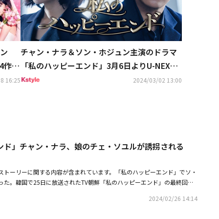
ン
チャン・ナラ＆ソン・ホジュン主演のドラマ
4作品
「私のハッピーエンド」3月6日よりU-NEXT
ンタル
オリジナルとして日本初・独占配信
8 16:25
2024/03/02 13:00
ンド」チャン・ナラ、娘のチェ・ソユルが誘拐される
ストーリーに関する内容が含まれています。「私のハッピーエンド」でソ・
った。韓国で25日に放送されたTV朝鮮「私のハッピーエンド」の最終回で
ソ・イヒョン）がソ・ジェウォン（チャン・ナラ）の娘ホ・アリン（チェ・
2024/02/26 14:14
ンが描かれた。この日、クォン・ユンジンはホ・アリンが入国する時に合わ
抜け出した。何も知らないホ・アリンは「母に電話してみましょうか」と聞