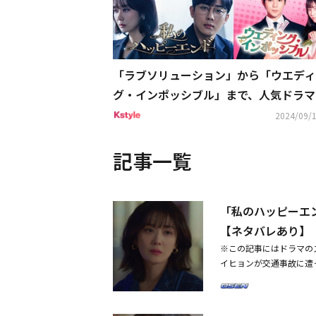
「ラブソリューション」から「ウエディ
グ・インポッシブル」まで、人気ドラマ
が全国のゲオショップにてDVD先行レ
2024/09/1
を順次開始
記事一覧
「私のハッピーエ
【ネタバレあり】
※この記事にはドラマの
イヒョンが交通事故に遭
は、クォン・ユンジン（
ソユル）を拉致するシー
せ、彼女を連れて空港を