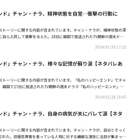
「たわごと言わないで家に帰りなさい。アリンちゃんに会いたいんじゃない
が亡くなった当日、クォン・ヨンイクが夕方の打ち合わせもキャンセルして
信用できる人なのかを悩んだ。そんな中、ヨンイクは国政監査に出席し、質
る姿が描かれた。精神病院を退院したソ・ジェウォンは、「私はもうすべて
聞いたソ・ジェウォンは急いで家に帰り、娘を抱きしめて安堵した。ホ・ア
いう話を聞き、彼を疑い始めた。またユン・テオ（イ・ギテク）からホ・ス
ろ、委員長から「最近、ソ・ジェウォン事件に対する犯人という話がありま
ンド」チャン・ナラ、精神状態を自覚…衝撃の行動に
ひとつのことを忘れないために」と、断固たる態度を示した後、クォン・ユ
んがプレゼントも買ってくれて、アイスクリームもおいしかったし、楽しか
ン・ユンジンのアリバイが一致してないという情報を得た。クォン・ヨンイ
強く否定したが、ジェウォンが証人として登場し、ヨンイク長官が拉致事件
、彼女を激しく抱きしめながら耳打ちで宣戦布告をし、今後の展開に期待を
を聞いたユン・テオもソ・ジェウォンの家に来た。彼は「あなたに言いたい
づいたソ・ジェウォンは、すぐにクォン・ヨンイクのところへ向かい、キ
現場をざわつかせた彼女は、ボタンに仕込んだカメラで撮影したヨンイクの
送される第12話では、チャン・ナラが自分の家に侵入したソ・イヒョンの解
ジェウォンに「何かあったのか」と心配した。これに対し、ソ・ジェウォン
そのかしたのかと探ったり、「私の夫のことも、そんなに急いで殺したんで
ストーリーに関する内容が含まれています。チャン・ナラが、精神状態の深
ンイクは捏造された映像だと抗弁したが、やってきたオ刑事はヨンイクを
・テジュ役）と対面する姿が描かれる。
理だと思う」とし「かなり前から考えていた。だからユン・テオ。私が今か
多いから？」とストレートに挑発した。さらに彼女は「ユンジンは私ほどで
に自ら入院して衝撃を与えた。28日に韓国で放送されたTV朝鮮の週末ドラ
よびホ・スンヨン殺害嫌疑で緊急逮捕した。しかし、逮捕されたヨンイクは
なお願いをしようと思う」と話した。その後、クォン・ユンジンは突然交通
の競争相手として利用してたのに、私が追い越した時、長官はどんな気分で
第10話は、ニールセン・コリア基準で全国視聴率2.7％、最高視聴率3.6％
ソ・ジェウォン拉致事件、ペク・スンギュ墜落事件など、すべての事件がユ
スンヨンさんも私にとって良いパートナーだったけれど、その前にあなたが
2024/01/29 17:23
。その日の夕方、ソ・ジェウォンは自身の家に侵入したナム・テジュをホー
送では、ソ・ジェウォン（チャン・ナラ）が夫ホ・スンヨン（ソン・ホジュ
刑事の質問に「全部私がしました」と話しては口を閉ざした。その間、ジェ
う、ユンジン」というソ・ジェウォンの言葉と「しっかり見守ってくださ
駆けつけ、ナム・テジュにクォン・ユンジンとクォン・ヨンイクが犯したこ
相を探すために奮闘する中、何でも相談できる友人であり主治医のチョ・ス
の手下であるユンジェに対して謎を感じて調査に入り、ジェウォンは過去、
お父さん」と、父親のクォン・ヨンイク（キム・ミョンス）に言ったことを
と提案した。しかし、ナム・テジュは突然ソ・ジェウォンの首を締め始め
ンド」チャン・ナラ、様々な記憶が蘇り涙【ネタバレあ
幻覚だったことを自覚し、驚愕する姿が描かれた。まず、ソ・ジェウォンは
ェが会った場面を思い出した後、ホ・スンヨン殺害現場にユンジンがいたこ
・ジェウォンは自身が担当した仕事を終えた後、代表を退任した。その代わ
テオがナム・テジュを制圧し、ソ・ジェウォンは危機から逃れた。脅迫が続
遺体を確認した後、信じがたい夫の死に絶叫して泣き崩れる。警察の調査を
ユンジンが急にジェウォンを訪問し、2人は殺伐とした攻防戦を繰り広げ
の新しい代表になった。
ンは屈せず、クォン・ヨンイクが顔色を伺っている政界の大物パク議員（イ
ンは、毒死したホ・スンヨンの死因に関連し、先日購入した農薬のことを追
前のことで、これまであなたが犯したすべてのことから逃げようとするな」
ストーリーに関する内容が含まれています。「私のハッピーエンド」でチャ
プレゼントを渡しながら懐柔し、クォン・ヨンイクの悪事に関する書類を渡
ンに復讐するために購入した農薬の存在を思い出す。尋問していたイ刑事
ユンジンは「やはり図々しい。7年前のホテルであの人とあなたを見た瞬間
。韓国で27日に放送されたTV朝鮮の週末ドラマ「私のハッピーエンド」第9
失墜させるために奮闘した。結局、クォン・ヨンイクが運営するイェイン財
薬の店を経営するソ・チャンソク（キム・ホンパ）の知人からソ・ジェウォ
忘れたことがないのに」と反撃した。ジェウォンは自分の意思ではなかった
基準で全国視聴率2.9％、1分当たりの最高視聴率は3.3％を記録した。こ
寄付金の横領疑惑で、検察から捜索を受けることになった。ソ・ジェウォン
う陳述を確保したとし、農薬購入の理由を問い詰め、ソ・ジェウォンの母親
「あなたが先に私の大切なものを奪ったから、私も同じことをしただけ」と
2024/01/28 18:47
ウォン（チャン・ナラ）が徐々に戻った記憶で全ての真実を知った中、家族
ォン・ヨンイクに、クォン・ユンジンとクォン・ヨンイクがペク・スンギュ
き出したが、ソ・ジェウォンは何も言わなかった。しかし、ソ・ジェウォン
ジェウォンは「スンヨンさんの現場にあなたもいたでしょう」とユンジンの
たホ・スンヨン（ソン・ホジュン）が死亡し、衝撃を与えた。まず、ソ・ジ
事故に関する通話をしている録音ファイルを聞かせた後、長官がこの事実を
警官に「本当に死んだんですか？ 私の夫が本当に死んだのですか？」と質
らかにした後、「あなたは自分が勝ったと思うでしょう」というユンジンに
ンド」チャン・ナラ、自身の病気が夫にバレて涙【ネタ
ジン（ソ・イヒョン）がホ・スンヨンとユン・テオ（イ・ギテク）まで呼ん
ようとしたと、クォン・ヨンイクを刺激した。それからソ・ジェウォンはク
ちで涙を流した。続く調査で独り言を言いながら不安そうな様子で担当弁護
負けるも何の意味がある」と泣き叫んだが、ユンジンは「あなたが知ってる
を感知し、「今、私に何か隠しているでしょう？」と質問した。するとクォ
て「心を決めてから来てください。長官の席を守るか、あるいは娘を守る
刑事を驚かせたソ・ジェウォンは、クォン・ユンジン（ソ・イヒョン）に面
いで。今回も楽しみにしてて」と行ってしまい、ジェウォンの怒りを誘発し
がデマだと信じたい2人の離婚？ それともホ・スンヨン教授のデザイン流出
リスマ性をアピールした。この日の最後のシーンではソ・ジェウォンがクォ
ンジンが目の前に座っているにもかかわらず、一人で壁に向かって話しか
、ジェウォンとテオはペク・スンギュ（オ・ヒョンジュン）をこっそり映し
ストーリーに関する内容が含まれています。チャン・ナラが、自分とそっく
んだ。それからオフィスに行ったソ・ジェウォンは、ネットで記事を検索し
致される姿で、緊張感を高めた。気を失っていたソ・ジェウォンが目を覚ま
かし、ソ・ジェウォンはクォン・ユンジンが出ていこうとした瞬間、手のひ
駆けつけている救急車とパトカーを見て不安に包まれた。テオが入った瞬
忘れた。双極性障害を患っている人物に対する繊細な演技に注目が集まっ
ョ・スギョン（イム・ソヌ）から聞いた、自分のことをまるで他人のように
ォン・ヨンイクを恐怖に満ちた瞳で見つめるシーンが、次回に対する好奇心