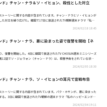
ンド」チャン・ナラ＆ソ・イヒョン、殺伐とした対立
ンは「あえてそうする必要ある？ お母さんは今すごく忙しいんだって」と
う？ おばさんと楽しく遊んで、後でお母さんをびっくりさせよう」と提案
ウォンはユン・テオ（イ・ギテク）に電話し、「クォン・ユンジンがアリン
ストーリーに関する内容が含まれています。チャン・ナラとソ・イヒョンが
何をするか分からない」と心配した。ユン・テオは「分かった。オ刑事にも
した対立を繰り広げた。韓国で17日に放送されたTV朝鮮週末ドラマ「私の
転に気をつけろ」と言った。オ・スジン（キム・スジン）はクォン・ユンジ
は、ニールセン・コリア基準全国視聴率2.3％、1分あたりの最高視聴率は2.
・ユンジンはホ・アリンを連れてアイスクリーム店に向かった。ホ・アリン
2024/02/18 18:45
の放送では、ソ・ジェウォン（チャン・ナラ）が夫ホ・スンヨン（ソン・ホ
レゼントを買ってあげたクォン・ユンジンは、「おばさんもアリンちゃんの
ン・ヨンイク（キム・ミョンス）の犯行を明かしたが、さらに悪辣になった
のようにアイスクリーム店に来てアイスクリーム食べながらお喋りしたかっ
ンド」チャン・ナラ、悪に染まった姿で復讐を開始【ネ
イヒョン）が毒気で暴走し、恐ろしさを見せた。拉致されたジェウォンは目
・ユンジンは「人生は今日から始まりだと言う」と言い、クォン・ユンジン
見てすぐに「やっぱりあなただった。クォン・ヨンイク」と怒りをあらわに
会いたくなったらどうしよう」と意味深なことを言った。これに対し、ホ・
ンヨンの死は仕方なかったと言えば、信じてくれる？ あれは事故だった」
いでしょう」と言い、クォン・ユンジンは「そうだよ。また会えばいい。ア
、復讐を開始した。4日に韓国で放送されたTV CHOSUN週末ミニシリーズ
ヨンを殺した犯人がヨンイクであることを確認したジェウォンは「ユンジン
番会いたかったの？」と聞いた。ホ・アリンは「父」とし「内緒だ。母が寂
第12話でソ・ジェウォン（チャン・ナラ）は、殺害予告をされている状況
なたの出世のためにスンヨンさんを殺したんでしょう」と悲痛な涙を流し、
言った。クォン・ユンジンは「気にならない？ 母がどうして父の話をして
キム・ミョンス）への復讐を実行するソ・ジェウォンの姿を完璧に表現し、
ンヨンはあなたが死なせたんだ」と責任転嫁し、ジェウォンの口に農薬を注
2024/02/05 18:30
が、ホ・アリンは「何か理由があるんでしょう」と平然とした態度を見せ
中、ソ・ジェウォンは、クォン・ユンジン（ソ・イヒョン）に対し、夫ホ・
く抵抗していたジェウォンが気絶した瞬間、ユン・テオ（イ・ギテク）が現
ンジンはソ・ジェウォンに電話し、「アリンちゃんを探してる？」と聞い
ン）の死亡事件にナム・テジュ（パク・ホサン）が関わっていることを知っ
の手下であるユンジェ（ファン・ユンジェ）は逃走した。一方、ユンジンは
アリンちゃんの毛先一本でも触ったらただじゃおかない」と怒り、クォン・
ンド」チャン・ナラ、ソ・イヒョンの耳元で宣戦布告
を与えた。続いて彼女は、ホ・スニョンの納骨堂に行って「スニョンさん、
後、「結局、何もできずに来てしまったんですね？」と責めるように笑い、
ね、興奮したソ・ジェウォン。アリンちゃんは無事だからあまり興奮する
。あなたはアリンのことを守ってね」と切なく頼んだ。その際、ホ・スニョ
弁護士は、ユンジンにすべてを相続するという遺言状を渡した。ユンジンは
ウォンは「欲しいものは何？」と聞き、クォン・ユンジンは「欲しいもの？
当しているオ刑事（キム・スジン）が現れて、ソ・ジェウォンにキム・サン
でしょう。使いを果たしたのです」と明るい笑顔を見せ、娘に裏切られたヨ
ストーリーに関する内容が含まれています。パク・ホサンが、悪に染まった
い。でも、アリンちゃんは何も知らなかったよ。スンヨンさんについて。知
の事故に関して聞くと、ソ・ジェウォンは「因果応報ではないでしょうか」
げた。その間、病院で目覚めたジェウォンはテオの拉致と共にヨンイクが自
する。3日に韓国で放送されたTV朝鮮の週末ドラマ「私のハッピーエンド」
 いつまで隠し通せると思う？」と言った。これに対し、ソ・ジェウォンは
ニョンの事件に対しては冷たい表情で「取り調べは取調室でした方がいいと
た。これに先立ってジェウォンは拉致されることを予想し、自分が着た服の
ンヨン（ソン・ホジュン）の死の真実を探し始めたソ・ジェウォン（チャ
あなたはそんなことを言う資格はない」とし「どこに居るの？」と追及し
を集めた。その後ソ・ジェウォンは、クォン・ヨンイクの側近であるチョン
2024/02/04 19:11
おいたのだ。続いてジェウォンとテオは積極的な捜査意思を表すオ・スジン
くクォン・ユンジン（ソ・イヒョン）とクォン・ヨンイク（キム・ミョン