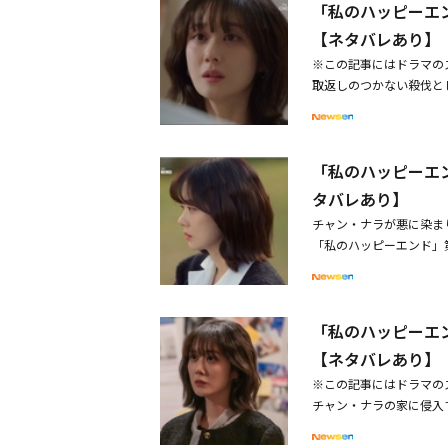
「私のハッピーエ
いたが、クォン・ユンジ
し、「じゃあ、これはど
【ネタバレあり】
した。その間、ソ・ジェ
※この記事にはドラマの
ちゃんを連れて行った。
取返しのつかない殺伐と
連絡する。落ち着いて運
ハッピーエンド」第13話
ンを追跡し始め、クォン
5％を記録した。この日
に小学校の入学祝いのプ
ジュン）を殺害したクォ
ような娘を産んだら、こ
「私のハッピーエ
クォン・ユンジン（ソ・
たの」と打ち明けた。ホ
の前に現れたヨンイクを
タバレあり】
は「アリンちゃんにまた
したが、ヨンイクは「ス
アリンは「また会えばい
チャン・ナラが悪に染まり
と言い訳を並べた。スン
メリカにいた時、誰に一
「私のハッピーエンド」
の過ちを隠すために。あ
しがるかもしれない」と
でもクォン・ヨンイク（
興奮したヨンイクは「ス
くれないのか」と聞いた
視線を釘付けにした。作
ごうとした。しかし、強
た。その後、クォン・ユ
スニョン（ソン・ホジュ
れ、驚いたヨンイクと彼
た。ソ・ジェウォンは「
「私のハッピーエ
ていると明かし、緊張感
ヨンイクを待って迎えた
ユンジンは「久しぶりだ
罰は全て私が受けるから
【ネタバレあり】
その時現れたヨンイクの
な」と言った。ソ・ジェ
ンの死亡事件の捜査を担
「当然、私に来るのが順
※この記事にはドラマの
私、欲しいものなんかな
ボム（ホ・ヒョンギュ）
ンイクは虚しい笑いをあ
チャン・ナラの家に侵入
っておくべきじゃない？
と聞き返した後、ホ・ス
白する姿を映像で確認し
第11話では、夫ホ・ス
「隠していない。そして
思います」と答え、注目
ボタンにカメラを入れて
ン・ナラ）が、疑惑を抱