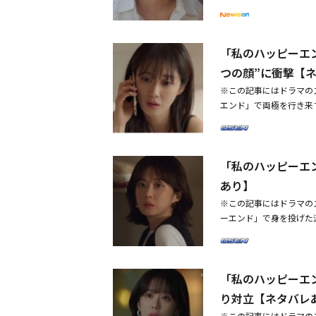
らを叩き、鋭い目つきで
間、スンギュの遺体が担
た。チャン・ナラは、T
感じる症状を思い浮かべ
を高めた。
そばにはいつもあなたが
た。しかも、その時、血
ソ・ジェウォン役を演じ
ォンは「でもこの記憶を
していたことを」と罵っ
り広げられた。可憐に体
れた第8話で、チャン・
ョ・スギョンは「そのみ
しょ？」とストレートに
定した鳥肌のたつ狂気エ
「私のハッピーエ
去の経験や情報を突然思
なった。結局ソ・ジェウ
いると思っていたクォン
き、没入感を高めた。ま
つの顔”に衝撃【
発見し、会いたいと言っ
知っているわね。スンヨ
「終わりじゃない。新た
ソ・ジェウォン自身がホ
※この記事にはドラマの
ソ・ジェウォンがビンタ
深な言葉を聞いて、焦点
ような顔をして質問をす
エンド」で両極を行き来
ソ・ジェウォンは証拠不
た。翌日、ジェウォンは
音ファイルを確認した後
たTV朝鮮の週末ドラマ
攻めでパニックになり、
ョン）の不倫を忘れて、
か」と呟き、見る人を切
ホ・アリン（チェ・ソユ
を車に乗せた。ソ・ジェ
疑問を抱いた。特に彼女
がやったことを全部見た
を知り、号泣した。しか
途中、ホ・スンヨンとの
躊躇する姿で記憶に異常
に、どう考えても他人み
「私のハッピーエ
起こした。まず、チャン
たソ・ジェウォンは、遊
ことがバレて、「私の心
と聞いた。しかし「ただ
ジェウォンの混乱した心
自分の胸を叩き、「私が
あり】
わせ、隠したかった秘密
は「これ以上聞かない。
い」というスンヨンの話
ォンは突然姿を消した。
ンヨンが自分の病気を知
※この記事にはドラマの
ホ・スンヨンを慰めた。
い出せない自分に苦しん
向かった。海を眺めてい
しれない」という意味深
ーエンド」で身を投げた
ウォンの会社をサプライ
ことを言い出しながら「
がらも、そのミルクを飲
娘のホ・アリン（チェ・
V朝鮮の週末ドラマ「私
ヨンはホ・アリンの遊ん
は」と控え目に告白した
うに涙を流した。そして
た後、ネットで自分の離
を務めている。彼女は「
まま戻らないでほしいっ
と繰り返して謝罪した。
は、虚ろな瞳で「お母さ
明け、不安そうな目で複
て、揺れるソ・ジェウォ
「あなたの意思に従う。
よ」と断固とした態度を
オが走ってきて彼女を引
た中学校に一緒に行って
「私のハッピーエ
放送された第6話で、ソ
しその後、ホ・スンヨン
ェウォンはスンヨンに離
経営は危機を迎え、クォ
ンへの感謝の気持ちを伝
れたホ・スンヨン（ソン
の遺伝子検査で親子関係
り対立【ネタバレ
ヨンと離婚しそうだと打
を解任させるために株主
た。しかし、ユンジンに
が変わるんでしょう」と
は、キム・サンボムのと
ウォンは「私は母とは違
ンと遭遇したユン・テオ
※この記事にはドラマの