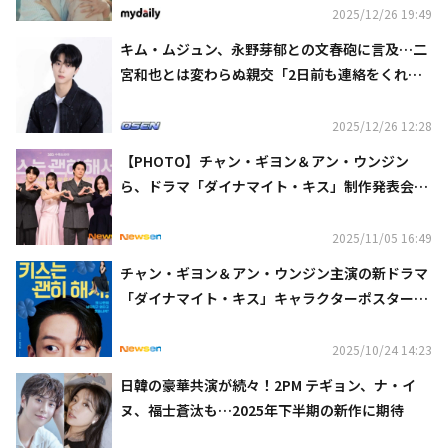
2025/12/26 19:49
キム・ムジュン、永野芽郁との文春砲に言及…二
宮和也とは変わらぬ親交「2日前も連絡をくれ
た」
2025/12/26 12:28
【PHOTO】チャン・ギヨン＆アン・ウンジン
ら、ドラマ「ダイナマイト・キス」制作発表会に
出席（動画あり）
2025/11/05 16:49
チャン・ギヨン＆アン・ウンジン主演の新ドラマ
「ダイナマイト・キス」キャラクターポスターを
公開
2025/10/24 14:23
日韓の豪華共演が続々！2PM テギョン、ナ・イ
ヌ、福士蒼汰も…2025年下半期の新作に期待