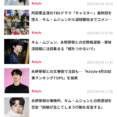
2025/06/29 16:23
阿部寛主演のTBSドラマ「キャスター」最終回を
控え…キム・ムジュンから道枝駿佑までコメント
到着
2025/06/15 07:00
キム・ムジュン、永野芽郁との交際報道後…意味
深投稿に注目集まる「嘘をつかないで」
2025/05/26 11:42
永野芽郁との文春砲で注目も…「Kstyle 4月の記
事ランキングTOP5」を発表
2025/05/06 17:38
永野芽郁の事務所、キム・ムジュンとの熱愛説を
否定「誤解が生じてしまう行動を反省する」