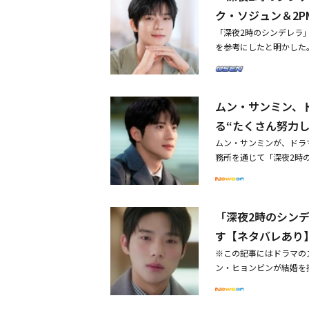
余すところなく魅力を発
ク・ソジュン＆2P
前後で振舞いから目力、表
「深夜2時のシンデレラ
ンが、イホンと友情を築
を参考にしたと明かした
ていく過程には胸が熱く
ドン）で、Coupang
義のアラサーヒロイン・
同作は、完璧な財閥の年
ンス。「賢い医師生活」
コメディだ。劇中、財閥
ネクストブレイク俳優ム
ムン・サンミン、
め、「スタイリングを変
彼女を一途に愛し猛アタ
っと男らしくしようと思
る“たくさん努力し
ミ＆バラエティに注目衛
型で、セリフをゆっくり
年韓国で開催されたファンミー
ムン・サンミンが、ドラ
回の役に合わせようと思
ボーカル力が光るバラード
務所を通じて「深夜2時
ではないかという悩みも
の他、ゲームに奮闘した
韓国で放送が終了したド
わなかった』『財閥だっ
の内容で楽しませてくれ
ソ・ジュウォン役を演じ
す」と笑いながら、「特
スタート。こちらもあわ
で視聴者をときめかせ、
ら、そのようになったよ
い日」「ダークホール－
「深夜2時のシン
描き、ラブコメディの王
は全く違うと思いました
を原作に、平凡なタクシ
たばかりなのに、もう最
す【ネタバレあり
ったい、なぜ？」と、2
俳優イ・ソンミンが大事
さん努力し、またたくさ
ののようです。たくまし
※この記事にはドラマの
ークホール－愛を奪う闇
している間、幸せだった
影の時、少しきつくても
ン・ヒョンビンが結婚を
るサスペンススリラー。
愛情を語った。また、彼
で、隣で一緒に見ていた
ラマ「深夜2時のシンデ
り、人間たちに襲い掛か
しており、作品のために
『キム秘書はいったい、
は、ジュウォン（ムン・
ラックホールの出現など
言いたい。また、良い姿
まくいかない部分があり