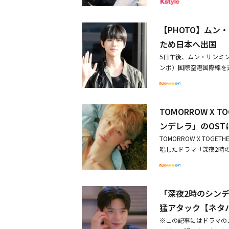
いたユンソが結局残った
うに、ジュウォンに抱か
楽しく撮影ができました
のハ・ユンソと、彼女の
タン・ジェンツー、ジョ
った。ユンソとジュウォ
ブコメディ。プライドを
ワン・ティエン/監督：
ユンソはソンミンが人の
【PHOTO】ムン
ウーマン・ユンソと、愛
ー！、J:COM、ひかり
私のバランスを考えてい
世の男性・ジュウォンは
ご契約の方は、ご契約の
ため日本へ出国
の家庭に問題が発生し、
由に交際を反対され、ユ
明な方は、まずはスカパ
での茶目っ気あふれる姿
5日午後、ムン・サンミ
ところがジュウォンは別
ー】電話番号 0570-001-
べてを諦めようとしてい
ンポ）国際空港国際線を
ていた関係は思わぬ方向
連サイト衛星劇場ホーム
強固な鉄壁も崩れたよう
ジテレビが運営する動画
でしまいそうになるユン
たね」「よくやっている
00名を無料招待し、ヒ
り選ばれた700人のド
激しく嫉妬し、三角関係
ランド「Lullua」のア
ン・サンミンが登壇した
TOMORROW X
マに夢中？ラジオ番組で
スタート。手を振ったり
ンデレラ」のOST
しく、観客たちもさっそ
を）練習しましたが、う
TOMORROW X TO
ョンビンです。お会いで
唱したドラマ「深夜2時のシン
方が客席を埋めてくださ
を通じて発売された。リ
初来日ですが、日本には
クビデオも公開された。リ
した」。ムン・サンミン
手にときめきという特別
ンペを見ながら、日本語
「深夜2時のシン
ックな歌声と率直な歌詞
てで、家族旅行で大阪に
がるサウンドが特徴のこ
猛アタック【ネタ
できてとても幸せです」
れ、視聴者の没入を誘発
※この記事にはドラマの
わいい！」という声が響
ン・サンミン）と別れよ