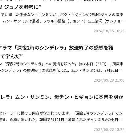
揮している。彼と入れ替わった高校生イホン役は、ユン・チャニョン。憑依
M ジュノを参考に”
情まで全く違う印象に見せる演技は見事。またGolden Childのジェヒョ
」で活躍した俳優ムン・サンミンが、パク・ソジュンや2PMのジュノの演技
くセギョン役を好演。いじめられっ子だったイホンに、どんどん味方が増え
。ムン・サンミンは最近、ソウル市鍾路（チョンノ）区三清洞（サムチョン
なる！ 予想外の結末もお楽しみに。「深夜2時のシンデレラ」は、超現実主
 Play、チャンネルA「深夜2時のシンデレラ」に関するインタビューを行った。
ユンソと、ロマンチストな財閥三世ジュウォンの、別れから始まる逆走ロマ
2024/10/15 18:29
下彼氏と別れを決心した有能な超現実主義女性の奮闘を描いたオフィスラブ
でブレイクしたシン・ヒョンビンと、宮廷時代劇「シュルプ」で認められた
の男性主人公ジュウォン役を務めたムン・サンミン。彼は財閥を演じるた
ン・サンミンが主演を務める。身分違いの年下彼氏との恋に悩むユンソと、
ドラマ「深夜2時のシンデレラ」放送終了の感想を語
えてみようと思いました。前作の『ウエディング・インポッシブル』よりも
ックするジュウォンの恋の行方に、トキメキが止まらない！◆EXOのファン
い、スーツもスリーピーススーツを着てみました。すっきりとした印象の髪
て学んだ”
星劇場では7月から、4ヶ月にわたってEXOの出演番組を放送中。8月は、昨
言うように心がけました。前作とキャラクターが全く違うので、きちんと今
ティング「2024 EXO FAN MEETING:ONE」を放送。メンバーたちの
マ「深夜2時のシンデレラ」への愛情を語った。彼は本日（23日）、所属事
ってやりました」と明かした。また、「キャラクターが似たように見えるの
曲「Universe」、ラップがかっこいい「XOXO」など往年のヒット曲披露
のシンデレラ」の放送終了の感想を伝えた。ムン・サンミンは、9月22日に
あったんです。『ウエディング・インポッシブル』を見て、『財閥だとは思
り、ラジオDJ風にファンから寄せられた手紙を読んだりと、盛りだくさん
ラマ「深夜2時のシンデレラ」で、外見と性格、財力まで完璧な財閥3世の
たの？』とたくさん言われました。でも、僕は財閥として演じていたんで
2024/09/23 21:00
る。15日からは、「EXOのあみだで世界旅行～巨済＆統営編～」の放送が
た。特に、ハ・ユンソ（シン・ヒョンビン）に一途な年下男のキャラクター
に差別化しようと思ったわけではないのですが、セリフに従ってやっていた
せて楽しみたい。◆イ・ソンミンやイ・ジュニョク出演作もドラマ「運の悪
恋人と別れたくない人物の切なさ、悔しさ、嫉妬など複雑な内面を立体的に
うです。設定そのものは似ているように見えるかもしれませんが、性格など
愛を奪う闇－」はアンコール一挙放送。「運が悪い日」は、人気ウェブ漫画
デレラ」ムン・サンミン、母チン・ヒギョンに本音を明か
子様としての存在感を見せつけた。ムン・サンミンは「つい先日撮影を終え
」と話した。所属事務所の先輩である俳優パク・ソジュンの「キム秘書はい
ー運転手が連続殺人犯を乗せたことから始まるスリラードラマ。カメレオン
終話まで公開されたなんて、時間が本当に早く過ぎたようだ」とし、「たく
】
PMのジュノの演技も参考にしたと打ち明けた。彼は「先輩たちは財閥そのも
件に巻き込まれるタクシー運転手役を、緊迫感溢れる演技で熱演する。「ダ
ん学ぶことができた作品だった。『深夜2時のシンデレラ』を準備して撮影
い体でスーツ姿も素敵でした。僕もその姿を真似るために努力しました。撮
ストーリーに関する内容が含まれています。「深夜2時のシンデレラ」でシ
－」は、「私の完璧な秘書」で一躍人気者となったイ・ジュニョクが出演す
瞬間、そして視聴者の皆さんが送ってくださった愛を長く大切にしたい」と
胸を張っていました。僕の母親が『キング・ザ・ランド』が大好きだったの
控え、危機に置かれた。韓国で9月21日に放送されたチャンネルAの土日ド
謎の陥没穴から出てきた黒い煙を吸い込んだ人間が、次々と変種人間にな
は「『深夜2時のシンデレラ』を愛してくださった多くの方々に本当に感謝
んです。今回のキャラクターにも通じるものがあるので、何度も見ました。
レラ」（演出：ソ・ミンジョン、ペ・ヒヨン、脚本：オ・ウンジ）第9話で
る！ 生き残った人間たちの運命は？ 人々が変種人間に変わる様子や謎のブ
努力してくださった監督と脚本家、そして多くのスタッフの方々にも感謝を
2024/09/22 18:22
なぜ？』もたくさん見ました。先輩たちの作品をたくさん見ても、僕にはう
サンミン）と結婚するための最後の関門であるキム・ソンジュ（チン・ヒギ
、リアルな映像にゾクゾクさせられる。◆中国バラエティもチェック！中国
でお伺いする」と感謝と共に別れの挨拶をした。ムン・サンミンは、KBS 2
ました。ですが、自分だけのスタイルでやろうと思いました」と話した。特