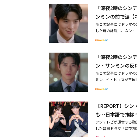
ョン）を通過しなければ
バラエティの放送もスタ
TV「ミュージックバンク
にムン・サンミンは「ユ
「深夜2時のシン
めに、自分の子供の頃の
す人気リアリティーショ
予定のスクリーンデビュ
うに、ファンタジーのよ
ポーズイベントを悩んで
～」が日本初上陸。中国
ンミンの前で涙【
思いました。うまくでき
母親で財閥グループの会
話に出演）とタン・ジェ
※この記事にはドラマの
なぜ？」のクリップ映像
ンジュは、翌日、ユンソ
る。真面目で愛嬌満点の
した母の訃報に、ムン・
らと言われて見ました。
ミン（イ・ヒョヌ）は送
目でも楽しめる本格中華
ラマ「深夜2時のシンデ
習しました。結果的にう
た。ユンソを間において
ンコール一挙放送スタート
話を聞いて、ソ・ジュウ
ディング・インポッシブ
ジュウォンの架け橋役を
ンミン、ユ・ヨンソク、
ン）の姿が描かれた。ユ
ミン。彼は「僕も不思議
ュウォンに心のこもった
ナ「ヤクザの俺が高校生に
「深夜2時のシン
は、ソ・シウォン（ユン
です。僕も違う感じのキ
まで言えなかった本音を
2話連続放送再放送：翌週
した。執務室を移し、ユン
ラマが大好きで、最近ジ
ン・サンミンの反
きたジュウォンは「もう
ボン・ジェヒョン（Gold
反論しながら気難しく振
で、キム・ソンホ先輩も
の本音が届いたのか、翌
奪う闇－」8月20日（水
※この記事にはドラマの
睦まじい姿でユンソを緊
ね』と言ってくれて嬉し
ソに希望を抱かせた。ジ
（金）は午前6:20～
ミン、イ・ヒョヌが三角
ユンソの誕生日までは悪
た。シン・ヒョンビンと
と二人きりで会った。「
ム・ウォニ演出：キム・ボ
シンデレラ」第6話では
かしつながらなかった。
リスペクトしてください
する」という条件で、ジ
初放送スタート！毎週（金
ヌ）とそれに嫉妬するソ
「生まれてきてくれてあ
自信もたくさんつきまし
去を利用し、童話のよう
ン、ユン・バク、Girl'
わった縁にこだわらない
たユンソに母の訃報が伝
ンビンとムン・サンミン
はジュウォンのためにプ
番組】「EXOのあみだ
【REPORT】シ
締めた。しかし、気があ
振るった父とその状況を
人見知りをしていました
ンソがどのような選択を
（金）午後2:45～出演
始めたジュウォンは、出
も…日本語で挨拶
の道理に言及しながら父
です。そのような恥ずか
日に放送される。
ン）「2024 EXO FAN
のため苦しんでいるジュ
が複雑になった。一生憎
と打ち明けた。年上年下
フジテレビが運営する動画
クヒョン、チェン、チャ
た。ヘリを飛ばし、済州
葬儀場に来ない子供たち
は年上だったんです」と
した韓国ドラマ「深夜2
のおもてなし～長沙・桂林
に合流したジュウォンと
儀場の前に駆けつけたジ
見ながらときめきました
ル東京で行われた。「深
連続放送再放送：翌週（土