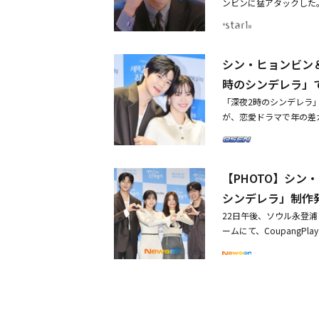
ンビンに猛アタックした
と「一緒に撮影をして楽
フィスロマンチックコメ
ラ」第2話では、本部長
られると思います。（ム
倒的なパフォーマンスの
ン・ヒョンビン）の破局
ビン。ムン・サンミンも
「Boyfriend」で
た。「2ヶ月以内に別れ
す時間は新鮮でしたし、
シン・ヒョンビン
みつく」と宣言したジュ
きました」と先輩への感
もらったという彼女の言
ンビンは「ユンソとのシ
時のシンデレラ」
人が好きだから」と言い
責任感があるところ、そ
「深夜2時のシンデレラ
た。ユンソは偶然会った
チストなのはジュウォン
が、恋愛ドラマで年の差
までジュウォンがどれほ
だ。続いては、イベント
ゥンポ）区汝矣島（ヨイド
していた彼女は、体調を
いて語り合うコーナー。
「深夜2時のシンデレラ」
をぶちまけた。「恋愛も
い、ジュウォンと別れる
ソジン、ユン・バク、ソ
とするユンソに、ジュウ
知ってしまうシーンが流
【PHOTO】シン
「財閥家の末息子」で話
ったことが多いんだ」と
ン・ヒョンビンは、「私
ンミンが共演するラブコ
シンデレラ」制作
愛期間中、27回ほどご
せん。別れようと言う言
ソと財閥の年下彼氏ジュ
デートではないデートが
明確に結論を出したのか
22日午後、ソウル永登
ヒョンビンと、2000
に帰ろうとするユンソを
ンは「僕は、ユンソが僕
ームにて、Coupang
は「むしろ私が年齢を偽
とが好きじゃないの？」
どうしてそんなことがで
ン、ムン・サンミン、Girl
んが率直で明るい人なの
った勢いで本音を言って
ページ目から書いてあっ
のシンデレラ」は、完璧
ン・サンミンは「ありが
み、分からない未来を予
そんなことを言っている
フィスラブコメディだ。
を見せ、「僕の個人的な
やりとりは、まるでドラ
ラ」キャラクターポスタ
た、財閥2世を演じた彼
は、ジュウォンが恋に落
シンデレラ」東京で無料
に腰も伸ばし、肩も広げ
のコップを奪って一気飲