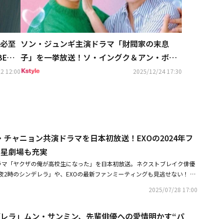
必至
ソン・ジュンギ主演ドラマ「財閥家の末息
EM
子」を一挙放送！ソ・イングク＆アン・ボヒ
ョンの日本公演も…1月のCSホームドラマチ
2 12:00
2025/12/24 17:30
ャンネルも豊富
チャニョン共演ドラマを日本初放送！EXOの2024年フ
衛星劇場も充実
ラマ「ヤクザの俺が高校生になった」を日本初放送。ネクストブレイク俳優
夜2時のシンデレラ」や、EXOの最新ファンミーティングも見逃せない！ ◆
なった」が日本初放送！8月は、ドラマ「ヤクザの俺が高校生になった」
2025/07/28 17:00
」の2作品がスタート。「ヤクザの俺が高校生になった」は、人気ウェブ漫
目指すヤクザの魂が自殺志望の高校生に宿るところから始まる、学園ヒュー
デレラ」ムン・サンミン、先輩俳優への愛情明かす“パ
ザ役には、バラエティでも活躍中のイ・ソジン。制服姿やアクションなど、