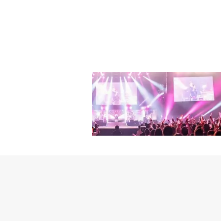
たので、うまく活用した
返ると、シン・ヒョンビ
る」と話し、笑いを誘っ
が、もう少しかっこよく
女性の奮闘を描いたオフィ
「共演者はみんな仲が良
る。同日午後9時20分に
撮影中だよとよく言われ
ンミンら、新ドラマ「深
もしています」と共演者
ンが登壇！ドラマ「深夜
ミンは「ジュウォンは年
にも男らしさを見せよう
ン・バク先輩といった共
社員から本部長に変わる
展開が早かったので、ど
ススーツに変えたりしま
にも神経を使いました」
に陥ったユンソを演じた
に、好きな感情と突き放
出てきた食事シーンにつ
本編に入り切らなかった
かったので楽しく撮影を
べるシーンもあり、ムン
映像は酔った勢いで本音
サンミンは「ユンソの目
唇が動いていますね。な