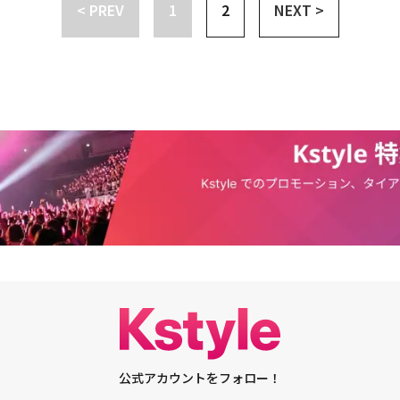
< PREV
1
2
NEXT >
かった」とし「今、自宅にあるけれど、多すぎる。結婚式の時に重宝してい
ンは「もともとは、椅子に座ってお酒を注いでくださいというシーンでした
た。同作は、完璧な財閥の年下彼氏との別れを決心した有能な超現実主義の
見せたくて、現場でアイデアを出しました」と撮影ビハインドを公開。また
スラブコメディだ。24日夜9時にCoupangPlayにて配信がスタートす
く、撮影中も暇さえあればおしゃべりをしていました。監督に静かにして。
はチャンネルAでも放送される。・【PHOTO】シン・ヒョンビン＆ムン・サ
ていました。今でも1話1話公開されるたびに一緒に話をしたり、会う約束
夜2時のシンデレラ」制作発表会に出席・シン・ヒョンビン＆ムン・サンミ
との交流エピソードも明かした。役作りについて話題が及ぶと、ムン・サン
2時のシンデレラ」東京で無料イベントを開催
下男子ですが、あまりに子どもっぽくしたくないと思い、かわいらしさの中
としました。コミカルなシーンは雰囲気に任せました。ヒョンビンさんやユ
演者の助けもあり、うまく撮影をこなすことができました」と説明。「新入
過程を視聴者の方に納得させることが僕にとっての宿題でした。1回1回の
こに変化を与えればいいのか悩み、前髪をアップにしたり、スーツを3ピー
した。本部長としてユンソの前に現れて宣戦布告するシーンは、特に演技的
と振り返った。また「別れたくないのに別れなければいけない」という状況
シン・ヒョンビンは「ユンソの言動を見ている方に納得してもらえるよう
す感情のバランスに気を使いました」と演じる上での苦労を語った。続いて
いては「分量が多いため、何日にもわたって撮影しました。撮影をしたのに
メニューもあります。食べるシーンは時間がかかるのですが、どれもおいし
しました」とシン・ヒョンビン。カットされたシーンには、寿司や刺身を食
・サンミンは「すごくおいしくて記憶に残っています」と話した。4つ目の
を吐いてしまうユンソにジュウォンがキスをするシーン。映像を見たムン・
を見たあとで唇に視線を落としてからキスをするタイミングで、なぜか僕の
公式アカウントをフォロー！
んで僕は口を動かしたんだろう」と不思議そうな顔に。トークの最後は、第