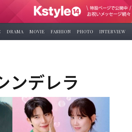
C
DRAMA
MOVIE
FASHION
PHOTO
INTERVIEW
シンデレラ