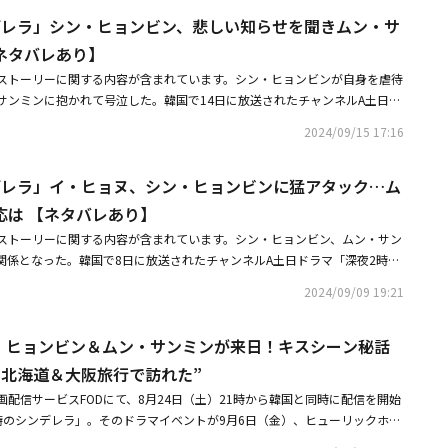
ならないユンソ（シン・ヒョンビン）が、シンデレラストーリーの完成のた
ート。中国の有名俳優たちが中華レストランを立ち上げ、運営する様子を映
」のMCを務め、毎週金曜日に多彩な魅力をアピールしており、2025年公開
ンソ（シン・ヒョンビン）は現実的ですが、僕はおとぎ話の中の王子様のよ
デレラ」シン・ヒョンビン、悲しい知らせを聞きムン・サ
痛みを公開しなければならない危機に置かれた。ジュウォンのために逆プロ
ー「旅する中華レストラン 新人シェフのおもてなし～長沙・桂林・海口編
ー作「パヴァーヌ」を通じてイメージチェンジを予告している。
うに見えなければならないと思い、おとぎ話の中の王子様になってみようと
いたユンソは、まず別れを名目に受け取ったお金を返すためにジュウォンの
の3つの都市、長沙・桂林・海口を舞台に、大人気俳優ゴン・ジュン（2～8
ネタバレあり】
たのかな？」とし、笑った。監督からも、撮影中に「キム秘書はいったい、
長のキム・ソンジュのところに向かった。ユンソに会って憤慨したキム・ソ
ンツー（9～18話に出演）らが、移動式トラックレストランの営業に挑戦す
ストーリーに関する内容が含まれています。シン・ヒョンビンが自身を虐待
を見るように言われたといい、「特にキスシーンを撮る前に、参考になるか
の辞職処理を前倒しにし、無情な態度を見せた。ユンソの退社を知ったソン
ゴン・ジュン、意外とお茶目で可愛いタン・ジェンツーの素顔は胸キュン！
サンミンに抱かれて号泣した。韓国で14日に放送されたチャンネルA土日ド
見たら、きれいに映る角度があることが分かりました。それを家でいつも練
別会を提案し、嫉妬のためすぐに駆けつけたジュウォンもその場に合流し
料理にも注目。■放送情報【韓国ドラマ】「運の悪い日」8月5日（火）ア
レラ」第7話では、絶縁していた母（ペク・ジウォン）が亡くなったという
まくできたと思います」と明かした。「シュルプ」では王の世継ぎ、「ウエ
今もごたごたするジュウォンとソンミン。ユンソが席を外した間、ユンソと
毎週（月）～（金）午前6:15～ ※8月6日（水）は放送なし出演：イ・ソ
2024/09/15 17:16
ォン（ムン・サンミン）に抱かれて涙を流すハ・ユンソ（シン・ヒョンビ
ル」と「深夜2時のシンデレラ」では財閥を相次いで演じているムン・サン
しっかり果たしていたソンミンが、今度は母親の心を変えさせようとするジ
イ・ジョンウン演出：ピル・ガムソン/ 脚本：キム・ミンソン、ソン・ハン
ンソとイ・ソンミン（イ・ヒョヌ）の仲睦まじい姿を目撃したジュウォン
です。母親も不思議がっていました。高貴な感じがする顔ではないと言うん
助言をした。酔っぱらって家に帰ってきたジュウォンは母ソンジュに、これ
なった」8月14日（木）日本初放送スタート！毎週（木）午後11:00～ ※
デレラ」イ・ヒョヌ、シン・ヒョンビンに猛アタック…ム
・バク）のアドバイスを聞き、悪い男になってユンソの心を揺さぶることに
ャラクターを演じてみたいと思いました」と話した。続けて「僕の母親はド
打ち明けた。母親をがっかりさせないために、夢すら見ることもなく生きて
（水）午前11:45～ ※2話連続放送出演：イ・ソジン、ユン・チャニョン、
ソにはいつもYes Manだったジュウォンが、一から十までユンソの意見に
ュノ先輩が本当に好きなんです。『海街チャチャチャ』も楽しんでいたの
応は 【ネタバレあり】
、幸せになりたいよ」という言葉でソンジュの心を揺さぶった。ジュウォン
en Child）演出：イ・ソンテク / 脚本：チョン・ダヒ「ダークホール－愛を
舞った。最後は嫉妬誘発だった。兄の妻イ・ミジン（パク・ソジン）との仲
好きです。演技に対する評価も冷静にしてくれますが、今回の作品は『いい
日、ソンジュは冷たい態度の代わりに開かれた心を見せ、ジュウォンとユン
）アンコール一挙放送スタート毎週（月）～（金）午前6:15～ ※8月29日
ストーリーに関する内容が含まれています。シン・ヒョンビン、ムン・サン
張させた。しかし悪い男にだって顔色をうかがう必要はある。ジュウォンは
かったです。もう少しゆっくりやるようにと言ってくれました」とつけ加え
ュウォンに逆プロポーズをしてその気持ちに答えたユンソは、再びソンジュ
出演：キム・オクビン、イ・ジュニョク、ソン・サンウン、パク・グンロク、イ
関係となった。韓国で8日に放送されたチャンネルA土日ドラマ「深夜2時の
い男のコンセプトをキープしようとしたが、急いでユンソに連絡をした。し
の共演については「姉さん（シン・ヒョンビン）が現場で僕の演技をすごく
ちゃんとシンデレラとして生きてみて」という言葉と共に「奨学財団を担当
ンジュ/ 脚本：チョン・イド「深夜2時のシンデレラ」8月29日（金）日本
ハ・ユンソ（シン・ヒョンビン）に猛アタックするイ・ソンミン（イ・ヒョ
誕生日を迎えたユンソはジュウォンのことを何回も思い出した。ユンソに
ました。気楽に接してくださったので、僕もうまくやることができました。
2024/09/09 19:21
ュウォンとの結婚が許された。その裏側には不遇な環境で育ったユンソの過
）午後11:00～ ※2話連続放送出演：シン・ヒョンビン、ムン・サンミ
・ジュウォン（ムン・サンミン）の姿が描かれた。ジュウォンは「すでに終
りがとう」と言ってくれた唯一の存在だ。ジュウォンに対する心を引き締め
た。姉さんは本当に思いやりのある方だと思います」と話した。シン・ヒョ
なストーリーで大衆にアピールしようとする不都合な真実があった。ユンソ
s Day ソジン演出：ソ・ミンジョン、ペ・ヒヨン/ 脚本：オ・ウンジ【EXO出演
で仕事に集中しろ」という兄ソ・シウォン（ユン・バク）の忠告で気を引き
えられた。子供の頃、ユンソ、ハ・ジソク（キム・テジョン）姉弟に暴力を
は、14歳という年齢差でも話題を集めた。ムン・サンミンは「最初、僕は
ライドを曲げて、屈辱に耐えながら結婚することができるのか。最終回でユ
で世界旅行～巨済＆統営編～」8月15日（金）アンコール放送スタート！毎週
ン・ヒョンビン＆ムン・サンミンが来日！キスシーン秘話
るとユンソに気持ちを表現するソンミンが彼を刺激した。ソンミンを牽制し
傍観していた母親。親から逃げたユンソにとって家族は弟だけだった。子供
。僕は姉さんのファンだったので、顔をきちんと見ることができなかったん
するか、関心が集まる。「深夜2時のシンデレラ」最終回は、韓国で9月22
：EXO（スホ、シウミン、ベクヒョン、チェン、チャンヨル、ディオ、セフ
張で参加できない飲み会のことを思い、戦々恐々とした。シウォンはユンソ
“北海道＆大阪旅行で訪れた”
の葬儀に来てほしいという母に「天罰を受ける」と絶縁をしたユンソの心境
しさはあったのですが、会った時から年齢差は重要ではありませんでした」
 MEETING：ONE」8月30日（土）午後9:00～出演：EXO（スホ、シウミン、ベ
ウォンを見て、ジュウォンの味方になると決心し、涙ぐましい兄弟愛を見せ
んでいた母の死で揺れるユンソ。心を決めて母の葬儀場へ向かったものの、
ロマンスの経験はあるのだろうか。ムン・サンミンは「前から理想のタイプ
配信サービスFODにて、8月24日（土）21時から韓国と同時に配信を開始
ンヨル、ディオ）【中国バラエティ】「旅する中華レストラン 新人シェフ
（チェジュ）にいたジュウォンをソウルの飲み会に移動させたのだ。飲み会
を責める人々の話を聞いて背を向けた。そしてジソクからの連絡を受けて葬
し「そのようなロマンはありました。オフィスロマンス社内恋愛に、台本を
時のシンデレラ」。そのドラマイベントが9月6日（金）、ヒューリックホー
・海口編～」8月17日（日）放送スタート！毎週（日）深夜0:00～ ※2話
ソンミンの本格的な神経戦が始まった。飲みくらべをする2人の男性を見て
ュウォンの前で結局ユンソは、今まで我慢してきたすべてが爆発したかのよ
。ばれないように手をつなぐのも、僕にとってはときめきポイントでした。
夜2時のシンデレラ」は、財閥の年下彼氏との別れを決心した超現実主義者
）午前8:00～ ※2話連続放送出演：ホアン・シャオミン、ゴン・ジュン、