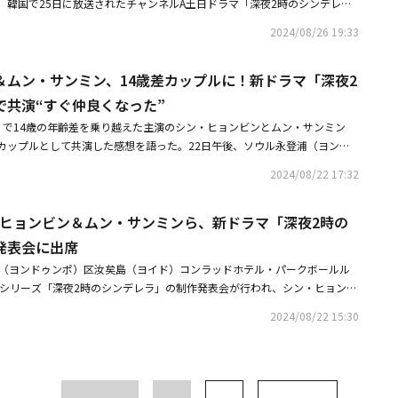
。韓国で25日に放送されたチャンネルA土日ドラマ「深夜2時のシンデレ
しかった記憶がたくさんあります。その楽しいという感情が作品からも感じ
ディだ。ヨンジュンが一人でドラマのOSTを歌ったのは今回が初めてだ。圧
として戻ってきたソ・ジュウォン（ムン・サンミン）が、ハ・ユンソ（シ
ン・サンミンは）私にとって、ありがたいパートナーです」とシン・ヒョン
実力を持つ彼は、今回の曲を通じてトレンディな歌声を聴かせてくれる。
2024/08/26 19:33
宣言にもかかわらず、そばで愛情を求めるストレートな年下男の覇気を見せ
「僕はヒョンビンさんのファンで、作品をたくさん見てきました。共に過ご
新たな挑戦に乗り出した彼に、多くの人々の期待が集まっている。
る」というユンソの誓いを実現することは容易ではなかった。堂々と「しが
先輩としてリードをしてくださったおかげで、無事に撮影を終えることがで
＆ムン・サンミン、14歳差カップルに！新ドラマ「深夜2
ウォンが彼女にくっつき、猛アタックしているためだ。彼の母親からお金も
謝の意を伝えた。キャラクターとのシンクロ率に質問が及ぶと、シン・ヒョ
葉さえ気にしなかった。恋愛する前、「年上が好きなのではなく、きれいな
ンクロ率は40、50％くらいです。仕事が好きで情熱を持っているところ、
で共演“すぐ仲良くなった”
、彼女の心を掴んだストレートな年下男の覇気は、別れを宣言した後も続い
して食べるのが好きなのも似ています」と回答。ムン・サンミンは「ロマン
」で14歳の年齢差を乗り越えた主演のシン・ヒョンビンとムン・サンミン
ソ・シウォン（ユン・バク）との会話で、趣味から食べ物の好みまで、これ
と同じですが、僕は財閥家の人ではないので」と答え、会場を笑いで包ん
カップルとして共演した感想を語った。22日午後、ソウル永登浦（ヨンド
ど自身に合わせてくれたのかに気づいた。どんどん悪い人になっていく気が
のために編集された4つのダイジェスト映像を観て、それぞれのシーンにつ
）コンラッドホテル・パークボールルームにて、CoupangPlayシリーズ
崩して彼の前で倒れてしまい、病院で目覚めてそばにいるジュウォンに怒り
1つ目の映像は第1話から。ユンソがジュウォンの母親から手切れ金をもら
2024/08/22 17:32
の制作発表会が行われ、シン・ヒョンビン、ムン・サンミン、Girl's Dayの
努力したから別れも努力してみよう」という言葉でジュウォンを説得しよう
ことを約束するシーンと、ジュウォンが財閥の末息子であることをユンソが
・ミンジョン監督が出席した。同作は、ドラマ「賢い医師生活」シリーズと
ォンは「嫌なことを君のために我慢したんじゃなくて、君のおかげで良くな
れた。「ユンソと同じような状況に置かれたらどうするか」と問われたシ
・ヒョンビン＆ムン・サンミンら、新ドラマ「深夜2時の
題になったシン・ヒョンビン、ドラマ「シュルプ」で注目を浴びたムン・サ
し、なぜ僕たちが会い続けなければならないのかを見せると言い返した。恋
ならお金を受け取るのも怖いと思いますし、別れると約束する自信がありま
メディで期待が高まっている。彼らはそれぞれ有能な超現実主義の女性ユン
発表会に出席
飯をおごったことを持ち出し、これから27回一緒に食事することにした2人の
葉を口にできずに、ずっと1人で苦しみそうです。どのようにしてユンソは
ウォン役に扮し、活躍する。キャスティング当時、1986年生まれのシン・
始まった。食事をしながらお酒を飲んだある日、酔いが回った2人。先に家
不思議でした」と本音をポロリ。そんなシン・ヒョンビンに、ムン・サンミ
浦（ヨンドゥンポ）区汝矣島（ヨイド）コンラッドホテル・パークボールル
年生まれのムン・サンミンの14歳の年の差も話題になった。シン・ヒョンビン
捕まえたジュウォンは「本当に僕と別れるつもり？」と言い、「もう僕のこ
（ジュウォン）の母親に口座番号を渡すシーンはとてもがっかりしました。
Playシリーズ「深夜2時のシンデレラ」の制作発表会が行われ、シン・ヒョンビ
っているのではないかと思うほど、好みのようなものが合った。サンミンさ
という言葉でユンソの心を揺さぶった。嘘がつけなくて「まだ大好き」と酔
きるんですか？」と拗ねたふりをすると、シン・ヒョンビンから「台本の1
's Dayのソジン、ユン・バクが出席した。CoupangPlayシリーズ「深夜2時
で、すぐに仲良くなった。年の差はそこまで感じなかった」と語った。ム
2024/08/22 15:30
しまったユンソ。2人は曖昧な関係のように、触れそうで届かないキスを試
たじゃないですか！ 出演を決める段階から知っていた事実なのに、今でも
な財閥の年下彼氏と別れを決心した有能な超現実主義女性の奮闘を描いたオ
たいことに年下彼氏になる機会を頂いた。僕の魅力は笑顔だと思う」と笑顔
告した。
の？」と言われてしまい、撃沈していた。2人の年上女性と年下男子らしい
・シン・ヒョンビン＆ムン・サンミン主演のドラマ「深夜2時のシンデレ
考えだ。僕も自分の魅力をもう少し探してみる」と照れ臭そうに話した。ま
マの延長戦のようで思わずニンマリとしてしまう光景だった。2つ目のVTR
ーを公開・シン・ヒョンビン＆ムン・サンミンが登壇！ドラマ「深夜2時の
は「今回、スーツを15着仕立てた」とし「スーツのフィット感を活かすため
ちた瞬間を描いた居酒屋の飲み会シーン。ムン・サンミンが「撮影の時、僕
イベントを開催
た。スーツを着ると自信がつく」と語った。続けて「スーツを自費で仕立て
みするヒョンビンさんが本当にかっこよくてときめきました」と当時を振り