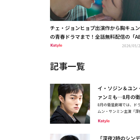
チェ・ジョンヒョプ出演作から胸キュン
の青春ドラマまで！全話無料配信の「AB
A」で韓ドラ三昧
2026/05/2
記事一覧
イ・ソジン＆ユン・
ァンミも…8月の
8月の衛星劇場では、ド
ムン・サンミン主演「深
「ヤクザの俺が高校生に
「深夜2時のシンデレラ
画を原作に、大学受験を
「深夜2時のシン
マンファンタジー。ヤク