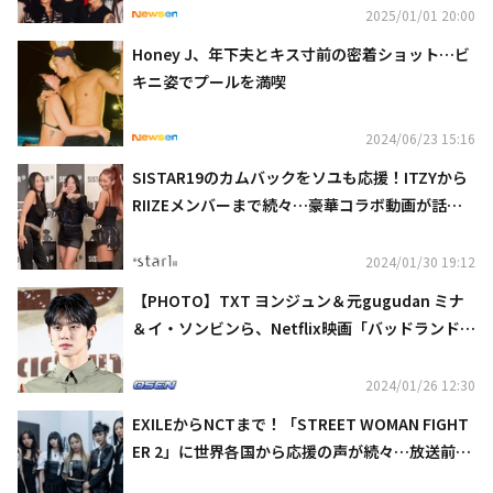
2025/01/01 20:00
Honey J、年下夫とキス寸前の密着ショット…ビ
キニ姿でプールを満喫
2024/06/23 15:16
SISTAR19のカムバックをソユも応援！ITZYから
RIIZEメンバーまで続々…豪華コラボ動画が話題
に
2024/01/30 19:12
【PHOTO】TXT ヨンジュン＆元gugudan ミナ
＆イ・ソンビンら、Netflix映画「バッドランド・
ハンターズ」VIP試写会に出席
2024/01/26 12:30
EXILEからNCTまで！「STREET WOMAN FIGHT
ER 2」に世界各国から応援の声が続々…放送前か
ら話題沸騰