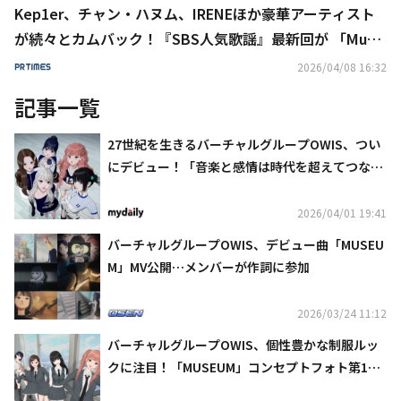
Kep1er、チャン・ハヌム、IRENEほか豪華アーティスト
が続々とカムバック！『SBS人気歌謡』最新回が 「Music
K」にて日本最速・独占配信中
2026/04/08 16:32
記事一覧
27世紀を生きるバーチャルグループOWIS、つい
にデビュー！「音楽と感情は時代を超えてつなが
ることができる」
2026/04/01 19:41
バーチャルグループOWIS、デビュー曲「MUSEU
M」MV公開…メンバーが作詞に参加
2026/03/24 11:12
バーチャルグループOWIS、個性豊かな制服ルッ
クに注目！「MUSEUM」コンセプトフォト第1弾
を公開