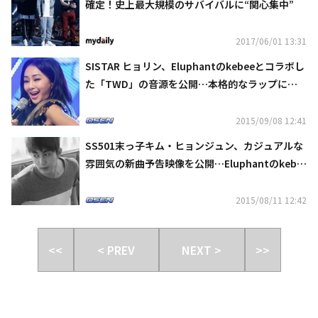
確定！史上最大規模のサバイバルに“関心集中”
2017/06/01 13:31
SISTAR ヒョリン、Eluphantのkebeeとコラボし
た「TWD」の音源を公開…本格的なラップに挑
戦
2015/09/08 12:41
SS501末っ子キム・ヒョンジュン、カジュアルな
雰囲気の新曲予告映像を公開…Eluphantのkebe
eがフィーチャリング
2015/08/11 12:42
<<
< PREV
NEXT >
>>