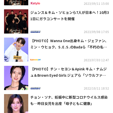
2023/09/11 15:00
ジュンス＆キム・ソヒョンら7人が日本へ！10月3
1日にガラコンサートを開催
2023/09/08 17:05
【PHOTO】Wanna One出身キム・ジェファン、
ミン・ウヒョク、S․E․S․のBadaら「不朽の名
曲」レッドカーペットイベントに出席
2023/07/03 12:47
【PHOTO】チン・セヨン＆Apink キム・ナムジ
ュ＆Brown Eyed Girls ジェアら「ソウルファッ
ションウィーク」に出席
2022/10/11 18:52
チョン・ソナ、妊娠中に新型コロナウイルス感染
も…昨日女児を出産「母子ともに健康」