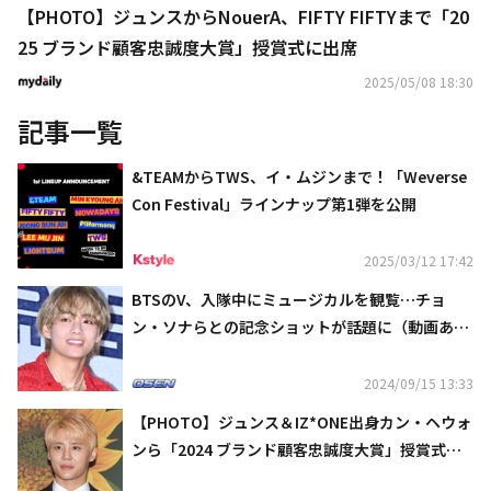
【PHOTO】ジュンスからNouerA、FIFTY FIFTYまで「20
25 ブランド顧客忠誠度大賞」授賞式に出席
2025/05/08 18:30
記事一覧
&TEAMからTWS、イ・ムジンまで！「Weverse
Con Festival」ラインナップ第1弾を公開
2025/03/12 17:42
BTSのV、入隊中にミュージカルを観覧…チョ
ン・ソナらとの記念ショットが話題に（動画あ
り）
2024/09/15 13:33
【PHOTO】ジュンス＆IZ*ONE出身カン・ヘウォ
ンら「2024 ブランド顧客忠誠度大賞」授賞式に
出席