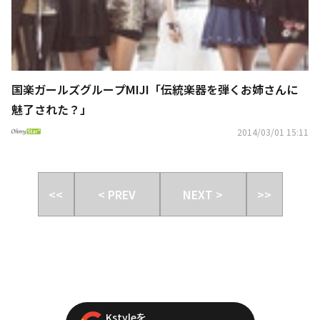
国楽ガールズグループMIJI「伝統楽器を弾くお姉さんに
魅了された？」
2014/03/01 15:11
<<
< PREV
NEXT >
>>
Kstyleを