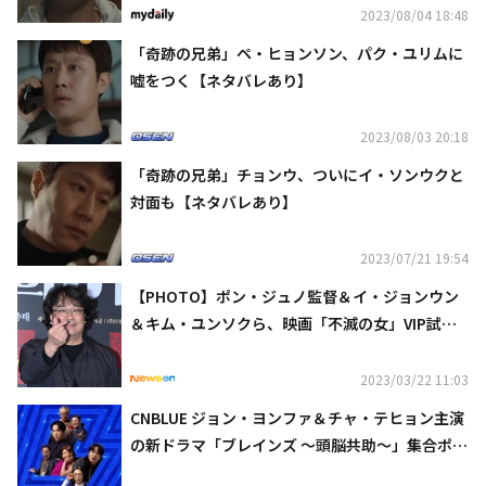
2023/08/04 18:48
「奇跡の兄弟」ペ・ヒョンソン、パク・ユリムに
嘘をつく【ネタバレあり】
2023/08/03 20:18
「奇跡の兄弟」チョンウ、ついにイ・ソンウクと
対面も【ネタバレあり】
2023/07/21 19:54
【PHOTO】ポン・ジュノ監督＆イ・ジョンウン
＆キム・ユンソクら、映画「不滅の女」VIP試写
会に出席
2023/03/22 11:03
CNBLUE ジョン・ヨンファ＆チャ・テヒョン主演
の新ドラマ「ブレインズ ～頭脳共助～」集合ポス
ターを公開