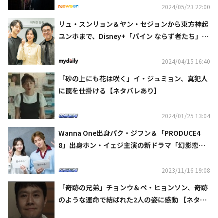
2024/05/23 22:00
リュ・スンリョン＆ヤン・セジョンから東方神起
ユンホまで、Disney+「パイン ならず者たち」出
演者ラインナップを公開
2024/04/15 16:40
「砂の上にも花は咲く」イ・ジュミョン、真犯人
に罠を仕掛ける【ネタバレあり】
2024/01/25 13:04
Wanna One出身パク・ジフン＆「PRODUCE4
8」出身ホン・イェジ主演の新ドラマ「幻影恋
歌」台本読み合わせの現場を公開
2023/11/16 19:08
「奇跡の兄弟」チョンウ＆ペ・ヒョンソン、奇跡
のような運命で結ばれた2人の姿に感動 【ネタバ
レあり】