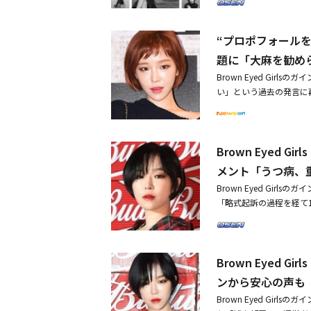
外見的なことも色々と努
い出を振り返らせた。最
ビジュアル的に素敵に見
あまり知られていないガ
ンは2019年7月から8
“プロポフォールを違
当に久しぶりだ。彼女がS
万ウォン（約10万円）
したが、自身の姿は公開
題に「大麻を勧め
小の負傷が蓄積されて、
所属事務所は「プロポフ
をすることができなかった」
Brown Eyed Gi
ました。過去の活動で大
ンバー4人揃って飲み会
い」という過去の発言に再
験してきており、その過程
与Brown Eyed Gi
インは昨年プロポフォー
yed Girls ガイ
の処分を受けた。問題は
経験」・Brown Eyed
にガインのプロポフォー
期待
Brown Eyed
罰金刑まで受けた過程で
「ガインと所属事務所と
メント「うつ病、
ず、前もって謝罪できず
Brown Eyed Gi
申し上げます」と伝えた
「略式起訴の過程を経て
プロポフォールだけでなく
のMYSTIC STOR
万ウォン（約15万円）
て略式起訴の過程を経て
薬の一種だ。プロポフォ
会的に正しくない行動で
免れた。ガインらにプロ
Brown Eyed 
のニュースでさらに大き
療法、薬事法違反の疑い
た。また「何よりも長い
ンから安心の声も
は、プロポフォールに手
いという事実を伝えるこ
だ。所属事務所は「過去
Brown Eyed Gi
と謝罪した。さらに「過
眠障害を経験してきてお