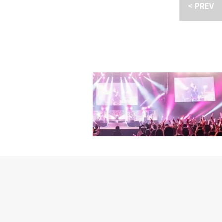
「親しく見えるには、二
ンとMYSTIC STO
< PREV
勢で最善を尽くして努力
す。