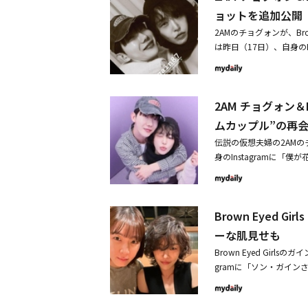
ョットを追加公開
2AMのチョグォンが、Br
は昨日（17日）、自身の
トと共に、写真を掲載し
た。2人はそれぞれ異な
番組「私たち結婚しまし
2AM チョグォン＆B
た。先立って、チョグォ
「僕が花を買ったので、
ムカップル”の再
同投稿は話題を集め、閲
伝説の仮想夫婦の2AMのチ
てチョグォンは、写真を追加
身のInstagramに
rls ガイン、超密着ハ
共に、ガインとの記念シ
「歌謡大祭典」でセクシ
まじい雰囲気で人生4カ
ち結婚しました」で、仮
Brown Eyed
ールを違法投薬した疑いで
後、自粛の時間を過ごして
ーな肌見せも
Freestyle」にゲ
Brown Eyed Gir
るだけ早いうちに良い姿
gramに「ソン・ガイ
UBEを離れARCHIVE
撮りをしている。ショー
る。すっきりとした顎の