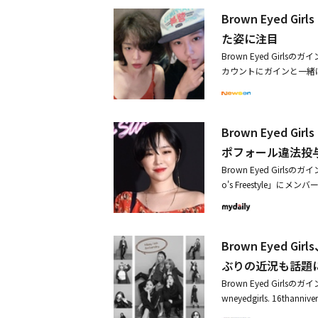
ポフォールを違法投薬した
Brown Eyed
所属事務所は「これまで
の睡眠障害があり、その
た姿に注目
活動を自粛した。そして6月、
Brown Eyed Gir
o's Freestyle
カウントにガインと一緒
る。食事管理と共にずっ
がとう！」と付け加えた
だけ早いうちに良い姿を
ばいいでしょう。一緒に
n Eyed Girls ガイ
す。本当に幸せな瞬間の
イン、ついに活動再開？
Brown Eyed
これに2AMのチョグォ
う」というコメントを掲
ポフォール違法投
トをタグ付けした。しかし
Brown Eyed Gir
9年、京畿道（キョンギ
o's Freestyle」に
され、100万ウォン（約
体で集まったことに、ミ
「ミリョのフリースタイル」
るために出演すると言っ
完全体で出演したのは2
020年が最後だ」と喜
ンは近況について「ダイ
Brown Eyed
ジオ番組のDJをやって
とし「まだ具体的には明
や否や『それなら皆で一
ぶりの近況も話題
伝えた。これに対してミ
「ダイエットを続けてい
けれど、体力面や外見面
Brown Eyed Girl
はないけれど、できるだ
て、どうすればビジュア
wneyedgirls. 16th
ミリョが「ソロで？」と
説明した。
ビュー16周年を記念し、思