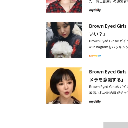
た「博士部屋」の運営者チ
睡眠障害を経験してきて
「ここ数年間、言葉に言
ガインは24日、自身のI
葉に言い表せない事情に
らず、アーティストと運
ンたちは「よかった」「
トと運命を共にするべき
ことができませんでした
「わ、ぞっとする」など
でした。至らなかった点
け加えた。芸能人だけで
Brown Eyed
ウ、女優のキム・ハヨン
ち、先月30日、有名ガ
る。うつ病の症状が現れ
当アカウントをブロック
いい？」
受けたことが明らかにな
り方で克服しようと努力
与した容疑で摘発されて
Brown Eyed Gir
ォールを違法投与したり
これと関連し、そのアー
のInstagramをハ
の過去の発言も再び注目
女性アイドル、プロポフォー
た。ガインは書き込みと
氏に大麻を勧められたと主
部屋事件の容疑者のSNSを
「とりあえずパスワード
月に懲役6ヶ月執行猶予
STIC STORYです
しておいてください」などの
す。（もちろん今は私が
トを申し上げます。ガイ
Brown Eyed
作ったあなたを、2020年
も『私はチュ・ジフンの
罰金刑の処分を受けまし
s、デビュー14周年記念映像
を大麻に誘いました。実
メラを意識する」
知していたのにもかかわ
ン、ナルシャとの不仲説
生きてきました。今後も
Brown Eyed Gi
けしましたこと、深くお
る」と明かした。結果的
放送された総合編成チャンネ
さったファンの皆様に応
なった。・大麻告発Brow
トとして出演した。この
て最も申し訳なく思って
た」・Brown Eyed
う噂がある。特に、私と
病、重症の睡眠障害を経
の睡眠障害を経験」
「私たちは仲が悪くない
数年間、言葉に言い表せ
ヤラセのような関係にな
アーティストと運命を共
自然に釈明することがで
できませんでした。至ら