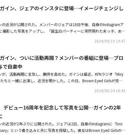
疑いで、2021年に100万（約10万円）の罰金刑の処分を受けた。当時、
 Girls ガイン、ジェアのインスタに登場…イメージチェンジし
活動中にあった大小の負傷が蓄積されて、長い間ひどい痛みとうつ病、重度
過程で慎重な選択をすることができなかった」と謝罪した。その後、彼女は
Brown Eyed Girlsのメンバーであるミリョが進行するKFNラジオ「Miry
lsのガインの近況が公開された。メンバーのジェアは18日午後、自身のInstagramア
」に出演して話題を集めた。4年ぶりに番組に出演した彼女は「ダイエットを続けてい
に撮影した写真をアップし、「誕生日パーティーに突然現れた末っ子、あり
と体重の維持を頑張っている」とし、「まだ具体的ではないけれど、できる
。ジェアは「昨日の良い思い出がたくさんあるけれど、これをどう整理すれ
お見せするために準備中だ」と活動再開に言及し、期待を高めた。・Brow
2024/09/19 19:47
シェアしたい映像と写真をゆっくりきれいにアップロードしようと思いま
ン、ジェアのインスタに登場イメージチェンジした姿に注目・Brown Eyed Girls ガ
連続でした。祝福してくださったすべての方々、愛しています」と綴った。
メンバーの番組に登場プロポフォール違法投与で自粛中
 Girls ガイン、ついに活動再開？メンバーの番組に登場…プロ
ンは、「僕もガイン姉さんにいきなり会いました！ 姉さん、誕生日おめでと
載した。ジェアはコメントや写真をアップロードし、ガインの公式アカウン
与で自粛中
、ガインは2020年4月以降、SNSを休止している。先立ってガインは201
lsのガインが、活動再開に言及し、期待を高めた。ガインは最近、KFNラジオ「Miry
ド）で睡眠麻酔薬であるプロポフォールなどを違法投薬した疑いで略式起訴
メンバーたちと一緒に出演し、近況を明かした。この日、Brown Eyed Girlsが完全
10万円）の罰金刑を受けた。自粛を続けてきた彼女は今年6月、KFNラジオ
リョは「義理を守ってくれてとてもありがたい。メンバーたちが私を応援す
にゲスト出演し、活動を再開した。Brown Eyed Girlsのメンバーたちが
2024/06/24 18:43
てくれて、とても感謝している。完全体でスケジュールをこなしたのは、2
019年以来、約5年余りぶりのことで、話題を集めた。この日のラジオでガイ
びを表した。ガインは「あまりにも遅くなって申し訳ない。ミリョ姉さんがラ
エットを続けている。食事管理と共に、ずっと体重の維持を頑張っている」
 Girls、デビュー16周年を記念して写真を公開…ガインの2年
いることを数ヶ月前に聞いたけれど、毎日やっていることは最近知った。知る
かせないが、できるだけ早いうちに良い姿をお見せするために準備中だ」と
度出演しないと』という話になった」と語った。続いて、近況と関連して
に
リョが「ソロで？」と興味を示すと、ガインは「具体的なことはまだ未定だ
る。食事管理と共にずっと体重の維持を頑張っている」とし「まだ具体的で
でも色々と努力している。今回はパーマをかけてみた。あれこれ試してみ
sのガインの近況が2年ぶりに公開された。ジェアは2日、自身のInstagramに「bro
け早いうちに良い姿をお見せするために準備中だ」と伝えた。これに対して
ル的に素敵に見えるか挑戦し続けている。色々な試みをしている最中だ」と
anniversary」という書き込みと共に写真を投稿した。彼女はBrown Eyed Girlsのデ
好奇心を表すと、ガインは「具体的なことは未定だけれど、体力的なことも
い出の写真を公開した。Brown Eyed Girlsが歩んできたこれまでの姿が思