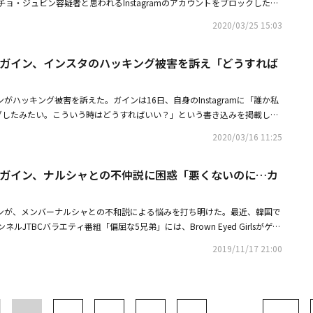
ョ・ジュビン容疑者と思われるInstagramのアカウントをブロックした。
おり、その過程で慎重に選択することができませんでした。ここ数年間、言
い表せない事情によってアーティスト個人の苦痛が厳しくなったにもかかわ
nstagramに「オッケー！ ブロックしました」と書き込んだ。これを見たファ
よってアーティスト個人の苦痛が厳しくなったにもかかわらず、アーティス
2020/03/25 15:03
命を共にするべき所属事務所も、現状から抜け出せる賢明な方法を見つける
それを発見してから知らせるべきか悩んだけど、ブロックしてよかった」
所属事務所も、現状から抜け出せる賢明な方法を見つけることができません
。至らなかった点について、所属事務所として責任を痛感しています」とつ
の反応を見せ、ガインを応援した。ガインの他にも、元MOMOLANDのヨン
について、所属事務所として責任を痛感しています」と伝えた。これに先立
なく、多くの人々が厳しい日々を過ごしながら、うつ病を経験する場合があ
 Girls ガイン、インスタのハッキング被害を訴え「どうすれば
、イ・ダイン、スポーツアナウンサー出身のタレントシン・アヨンなどが該
ールズグループのメンバーがプロポフォール違法投与が摘発され、罰金刑を
た時、通常は精神科を訪れて合法的な治療を受けるか、運動や会話などのや
したと伝えた。
った。同アーティストは2019年7月から8月まで、プロポフォールを違法投
している。ガインのように精神科ではなく、美容整形外科を訪れてプロポフ
、検察に100万ウォンで略式起訴されており、今年初め、刑が確定された。
lsのガインがハッキング被害を訴えた。ガインは16日、自身のInstagramに「誰か私
、エトミデートを密かに購入はしないということだ。今回の事件で、ガイン
ティストがガインという事実が明らかになり、論議が起こっている。・有名
ッキングしたみたい。こういう時はどうすればいい？」という書き込みを掲載し
を集めている。彼女は2017年、当時交際していた俳優チュ・ジフンの友達A
ル違法投与の疑いで罰金刑報道に衝撃・Brown Eyed Girls ガイン、n番
共に子犬を抱いている写真を公開した。記事を見たネットユーザーたちは
張した。チュ・ジフンは2008年、合成麻薬を使用した疑いで、2009年6
2020/03/16 11:25
ブロックファンから安心の声も 【MYSTIC STORY 公式コメント全文】 MY
を変えてください」「私のお姉さんに触らないで」「2次パスワードを設定
1年を言い渡された。ガインは「私はご存知の通り、元麻薬吸引者の恋人で
。当社の所属アーティストであるガインのプロポフォール関連報道に対するコメン
アドバイスをした。Brown Eyed Girlsは1月に新曲「2019年冬の初雪で
知っている限り罪を全て償い、誰よりも一生懸命に生きている人です） で
ンは昨年、プロポフォールと関連して略式起訴の過程を経て100万ウォンの
 Girls ガイン、ナルシャとの不仲説に困惑「悪くないのに…カ
の雪で作り直すことはできないだろう」を発売した。・Brown Eyed Girl
彼女だ』といくら話しても、チュ・ジフンさんの友人であるパクXX氏が私
た。ガインと所属事務所ともに、社会的に正しくない行動であったことを認
をサプライズ公開「20年、30年続けましょう」・Brown Eyed Girls ガイ
は少し揺れました。精神状態が良くなかったから。でも私は誰よりも堂々と
らず、あらかじめ謝罪できず、突然のニュースでさらに大きなご心配をおか
に困惑「悪くないのにカメラを意識する」
合法になるまで大麻なんか。今後3ヶ月ごとに自ら進んで薬物検査を受け
rlsのガインが、メンバーナルシャとの不和説による悩みを打ち明けた。最近、韓国で
詫び申し上げます。何よりも長い自粛期間中にも、愛情を持って待ってくだ
にガインは、堂々と宣言した言葉とは違って、違法行為に手を染めることに
ルJTBCバラエティ番組「偏屈な5兄弟」には、Brown Eyed Girlsがゲス
えられないという事実を伝えることになって、心苦しいです。その点につい
n Eyed Girls ガイン、6日に警察が調査事務所側「参考人として調査を受け
日の放送でガインは、「どのグループにも『誰と誰との仲が良くない』とい
います。過去の活動で大小の負傷が蓄積されて、長い間、激しい痛みやうつ
 Girls ガイン、プロポフォール違法投与を認める事務所がコメント「うつ病、重症
2019/11/17 21:00
ナルシャお姉さんの仲が良くないと思っている人が多い」と話した。続いて
験してきており、その過程で慎重に選択することができませんでした。ここ
のにその噂を聞いて、カメラに映ると意識して行動するようになる。とても
ない事情によってアーティスト個人の苦痛が厳しくなったにもかかわらず、
った」と説明した。また「どのようにしたら、ビジネス関係のような感じが
にするべき所属事務所も、現状から抜け出せる賢明な方法を見つけることが
きるだろうか」と悩みを話した。これを聞いた歌手キム・ジョングクは、
なかった点について、所属事務所として責任を痛感しています。今後、ガイ