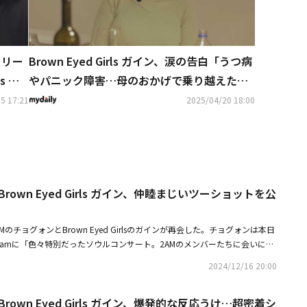
リリー
Brown Eyed Girls ガイン、涙の告白「うつ病
s ガ
やパニック障害…母のおかげで乗り越えた」
（動画あり）
5 17:21
2025/04/20 18:00
rown Eyed Girls ガイン、仲睦まじいツーショットを公
のチョグォンとBrown Eyed Girlsのガインが再会した。チョグォンは本日
tagramに「色々特別だったソウルコンサート。2AMのメンバーたちに会いに来
」と書き込んで、ガインとの再会を知らせるツーショットをアップした。2
2024/12/16 20:00
ティ番組「私たち結婚しました」で、仮想夫婦として多くの人々に愛され
10月、彼らは恋人のような密着ツーショットを公開し、話題を集めた。
rown Eyed Girls ガイン、爆発的な反応うけ…超密着シ