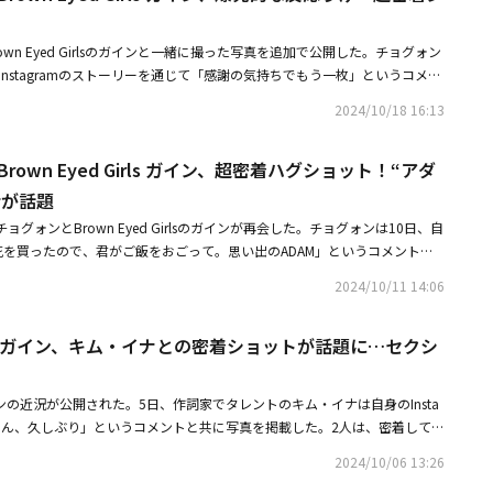
own Eyed Girlsのガインと一緒に撮った写真を追加で公開した。チョグォン
Instagramのストーリーを通じて「感謝の気持ちでもう一枚」というコメン
た。公開された写真で彼は、ガインと寄り添って、仲睦まじい雰囲気を見せ
2024/10/18 16:13
る表情でポーズを取っており、注目を集めた。彼らは以前、MBCバラエティ
た」に仮想夫婦として出演、アダムカップルと呼ばれ、多くの人々に愛され
rown Eyed Girls ガイン、超密着ハグショット！“アダ
ンは今月10日、ガインと撮った人生4カット（韓国のプリクラ）を公開し、
君がご飯をおごって」と書き込み、目を引いた。実際の恋人のような姿で、
会が話題
覧数1,700万回超えという爆発的な数字をたたき出した。これらの反応を見
ョグォンとBrown Eyed Girlsのガインが再会した。チョグォンは10日、自
で公開し、ファンの期待に応えた。・2AM チョグォン＆Brown Eyed Gi
「僕が花を買ったので、君がご飯をおごって。思い出のADAM」というコメントと
グショット！アダムカップルの再会が話題・ガイン＆2AM チョグォン、MBC
ョットを公開した。彼らはハグをしたり肩を組んだりしながら密着し、仲睦
ーなトラブルメーカーに変身
2024/10/11 14:06
ット（韓国のプリクラ）を撮った。2人は過去にMBCバラエティ番組「私た
想夫婦として出演し、人気を博した。ガインは、向精神薬であるプロポフォ
 Girls ガイン、キム・イナとの密着ショットが話題に…セクシ
、2021年に100万ウォン（約11万円）の罰金刑の処分を受けた。その
きた彼女は今年6月、メンバーのミリョがDJを務めるラジオ番組「Miryo's
スト出演し、活動再開に言及した。当時、彼女は「まだ具体的ではないけれど、でき
lsのガインの近況が公開された。5日、作詞家でタレントのキム・イナは自身のInsta
をお見せするために準備している」と近況を伝えた。・2AM チョグォン、C
ンさん、久しぶり」というコメントと共に写真を掲載した。2人は、密着して自
 ACHIMと専属契約を締結・「私たち結婚しました」人気カップル再会！当時を
トカットのガインは、肩を露出した黒のトップスを着て、笑顔を浮かべてい
赤裸々告白スキンシップしたかった この投稿をInstagramで見る 조권(@kwon_jo)がシェアした投稿
2024/10/06 13:26
ラインが目を引いた。彼女は2019年7月から8月まで、向精神薬であるプロ