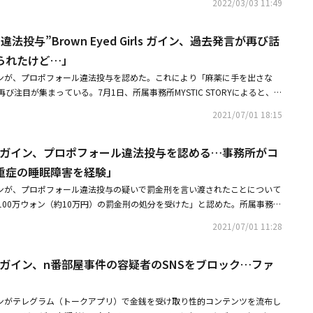
力している。今回はパーマをかけてみた。あれこれ試してみて、どうすれば
2022/03/03 11:49
初の写真の中にはメンバーたちの最近の姿が収められている。特に、近況が
えるか挑戦し続けている。多くの試みをしている最中だ」と説明した。ガイ
インの姿も写っており、注目を集めた。ガインの近況が公開されたのは、本
月まで、向精神薬であるプロポフォールを違法投薬した疑いで、2021年に100
法投与”Brown Eyed Girls ガイン、過去発言が再び話
NSを最後に更新したのは2020年4月11日で、愛犬を抱いている映像を投稿
の罰金刑の処分を受けた。当時、所属事務所は「これまで活動中にあった大
しなかった。ガインはプロポフォールの違法投与で罰金刑を受けた。昨年、
られたけど…」
長い間ひどい痛みとうつ病、重度の睡眠障害があり、その過程で慎重な選択
ォールと関連して略式起訴の過程を経て100万ウォンの罰金刑の処分を受け
と謝罪した。その後、彼女は活動を自粛した。・Brown Eyed Girls、メ
rlsのガインが、プロポフォール違法投与を認めた。これにより「麻薬に手を出さな
小の負傷が蓄積されて、長い間、激しい痛みやうつ病、重症の睡眠障害を経
？自粛中のガインも参加か近況が伝えられ話題に・プロポフォールを違法投
び注目が集まっている。7月1日、所属事務所MYSTIC STORYによると、ガ
で慎重に選択することができませんでした」とコメントした。・Brown E
rls ガイン、過去発言が再び話題に「大麻を勧められたけど」
ルの違法投与で略式起訴の過程を経て、100万ウォン（約10万円）の罰金刑
ン、プロポフォール違法投与を認める事務所がコメント「うつ病、重症の睡眠障害を
2021/07/01 18:15
、犯罪の事実を知らせて謝罪した時期だ。ガインと所属事務所は、2019年
 Girls ナルシャ、STARITエンターテインメントと再契約を締結新たな活躍にも
ル違法投与が明らかになり、警察の捜査を受けた時だけでなく、略式起訴や
 Girls ガイン、プロポフォール違法投与を認める…事務所がコ
も、このような事実をファンに知らせなかった。これについて所属事務所は
もに、社会的に正しくない行動であったことを認知していたのにもかかわら
重症の睡眠障害を経験」
、突然のニュースでさらに大きなご心配をおかけしましたこと、深くお詫び
rlsのガインが、プロポフォール違法投与の疑いで罰金刑を言い渡されたことについて
。投与の回数も少なくない。裁判部によると、ガインはある美容整形外科で
100万ウォン（約10万円）の罰金刑の処分を受けた」と認めた。所属事務所
、エトミデート3ボックス（1ボックス当たり10㎖アンプル10個）を150
Yは本日（1日）午前、報道資料を通じて「ガインは昨年、プロポフォールと関連し
で購入したという。エトミデートは、プロポフォールと同じような全身麻酔
2021/07/01 11:28
100万ウォンの罰金刑の処分を受けました。ガインと所属事務所ともに、社
ールとは違って、麻薬類に指定されておらず、ガインはこれに対する処罰は
あったことを認知していたのにもかかわらず、あらかじめ謝罪できず、突然
ポフォール、エトミデートを販売した医者は、麻薬類管理に関する法律と医
Girls ガイン、n番部屋事件の容疑者のSNSをブロック…ファ
なご心配をおかけしましたこと、深くお詫び申し上げます」とコメントし
で起訴され、6月25日に控訴審で懲役刑を言い渡された。最も残念な部分
自粛期間中にも、愛情を持って待ってくださったファンの皆様に応えられな
を伸ばした経緯として、身体的な痛みやうつ病、睡眠障害が挙げられたこと
とになって、心苦しいです。その点について最も申し訳なく思っています」
の活動で大小の負傷が蓄積されて、長い間、激しい痛みやうつ病、重症の睡
rlsのガインがテレグラム（トークアプリ）で金銭を受け取り性的コンテンツを流布し
去の活動で大小の負傷が蓄積されて、長い間、激しい痛みやうつ病、重症の
り、その過程で慎重に選択することができませんでした」と説明した。また