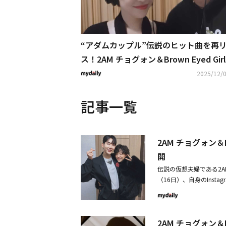
“アダムカップル”伝説のヒット曲を再
ス！2AM チョグォン＆Brown Eyed Girl
イン、収録の様子を電撃公開
2025/12/0
記事一覧
2AM チョグォン＆B
開
伝説の仮想夫婦である2AM
（16日）、自身のIns
た、僕よりもハンサムな
人は過去、MBCバラエ
た。これに先立って今年
2AM チョグォン＆B