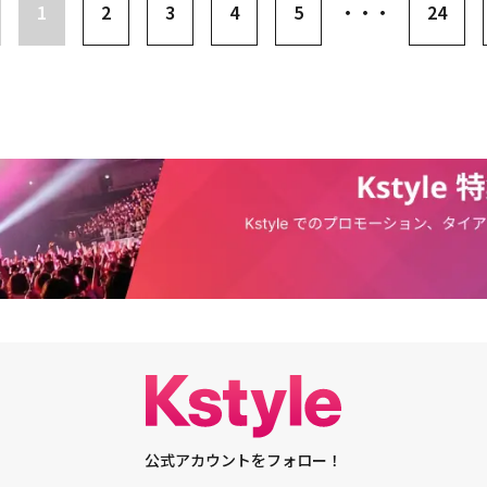
人が実際にディスらなければならない」とアドバイスして笑いを誘った。
RYは、成熟した姿でファンと人々の前に立つことができるように、繊細で真摯な姿
1
2
3
4
5
・・・
24
します。もう一度ご心配をおかけしましたこと、心よりお詫び申し上げま
公式アカウントをフォロー！