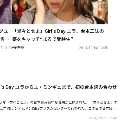
・ソユ
「堂々とせよ」Girl's Day ユラ、台本三昧の
告映
姿をキャッチ“まるで受験生”
7 18:23
2014/10/08 13:45
l's Day ユラからユ・ミンギュまで、初の台本読み合わせ
ミニドラマ「堂々とせよ」の台本読み合わせ現場が公開された。「堂々とせよ」の
上岩洞(サンアムドン)SBSプリズムセンターで行われた。この日の台本読み
Dayのユラ、ユ・ミンギュ、シン・ソユル、キョン・ミリなどの出演者やスタッフ
2014/09/30 15:46
覚悟を決めた。初めて主演を務めるユラは、最初は多少緊張した様子だった
入り込み、愛らしく溌剌としたホン・ハラのキャラクターを表現した。シ