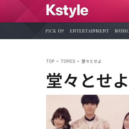
PICK UP
ENTERTAINMENT
MUSI
TOP
TOPICS
堂々とせよ
堂々とせ