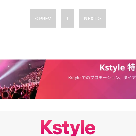
で人情に厚いト・ライ役で本番を思わせる演技を見せた。また、ユ・ミンギ
なる2人のヒロインの間に立つノチョル役を演じ、現場を更に熱くした。ベ
リは、ユラ(ハラ役)の母親役を務め、ユラが感情の伝達に苦戦している台詞
< PREV
1
NEXT >
をしながらベテランらしい面を見せた。「堂々とせよ」は、3人の男女が一
ピングモールを育てていく甘くも殺伐とした起業ロマンスで、若者たちが奮
3人の男女の三角関係が展開される予定だ。また、今までのドラマから一歩
マで運営するネットショッピングモールを実際にオープンし、ドラマと現実
という。10月27日の夜11時20分、SBS Plusチャンネル、オンラインDa
を通じて韓国で放送をスタートする。