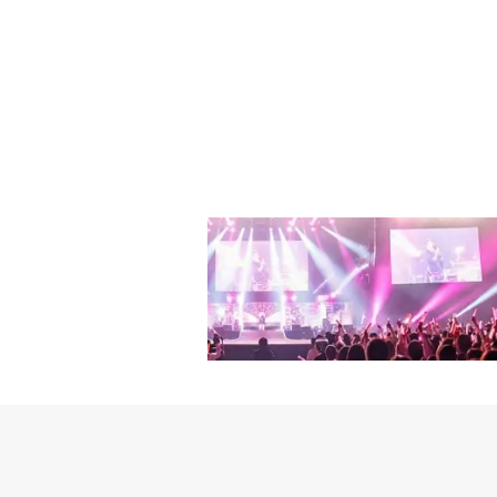
ン・ソユルはしっかり者
ュはドラマで三角関係に
テラン俳優のキョン・ミ
に対し、直接演技の指導
緒にファッションショッ
闘する成長ストーリーと
進み、主人公たちがドラ
を行き来する楽しさを与える
umとモバイルサービス