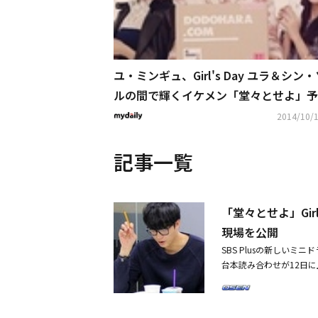
ユ・ミンギュ、Girl's Day ユラ＆シン
ルの間で輝くイケメン「堂々とせよ」予
像公開！
2014/10/1
記事一覧
「堂々とせよ」Gir
現場を公開
SBS Plusの新しい
台本読み合わせが12日に
合わせにはGirl's 
が参加し、作品に対する
が、すぐに自身の役割に