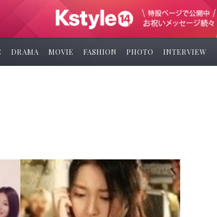
C
DRAMA
MOVIE
FASHION
PHOTO
INTERVIEW
よ