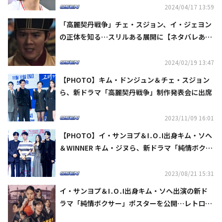
2024/04/17 13:59
「高麗契丹戦争」チェ・スジョン、イ・ジェヨン
の正体を知る…スリルある展開に【ネタバレあ
り】
2024/02/19 13:47
【PHOTO】キム・ドンジュン＆チェ・スジョン
ら、新ドラマ「高麗契丹戦争」制作発表会に出席
2023/11/09 16:01
【PHOTO】イ・サンヨプ＆I․O․I出身キム・ソへ
＆WINNER キム・ジヌら、新ドラマ「純情ボクサ
ー」制作発表会に出席
2023/08/21 15:31
イ・サンヨプ＆I․O․I出身キム・ソへ出演の新ド
ラマ「純情ボクサー」ポスターを公開…レトロな
雰囲気