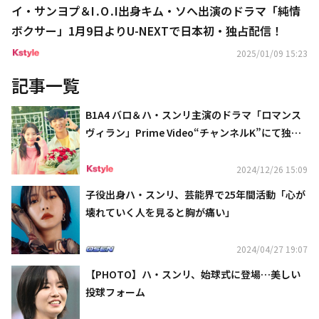
イ・サンヨプ＆I․O․I出身キム・ソへ出演のドラマ「純情
ボクサー」1月9日よりU-NEXTで日本初・独占配信！
2025/01/09 15:23
記事一覧
B1A4 バロ＆ハ・スンリ主演のドラマ「ロマンス
ヴィラン」Prime Video“チャンネルK”にて独占
配信スタート！
2024/12/26 15:09
子役出身ハ・スンリ、芸能界で25年間活動「心が
壊れていく人を見ると胸が痛い」
2024/04/27 19:07
【PHOTO】ハ・スンリ、始球式に登場…美しい
投球フォーム