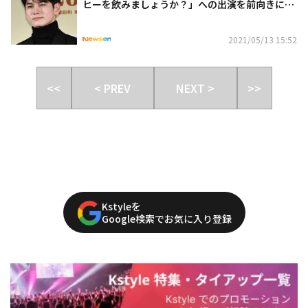
ヒーを飲みましょうか？」への出演を前向きに検
討中
2021/05/13 15:52
<<
< PREV
NEXT >
>>
Kstyleを
Google検索でお気に入り登録