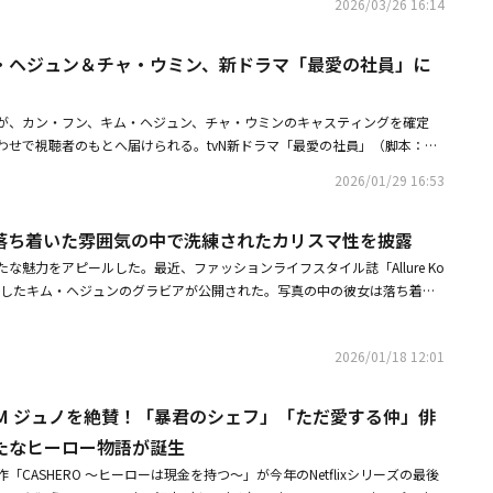
・ビョンホン、イ・ユミ、イ・ジェウク、イ・ジュノ、イ・ジヌク、イ・ヒ
2026/03/26 16:14
いる。この度、キービジュアルと本予告編が到着した予告編では、「今から
、バビロン東アジア支部の傭兵チーム長Q役を演じる。また、映画「ドライ
ップ俳優たちが、キム・ヨンジュンのレンズと吉田ユニのディレクションの
、チョン・ヨビン、チョン・ソミン、チョン・チェヨン、チョ・ウジン、チ
ならない」と告げられたジアンが、「もし腕を落とされたのなら、失った腕
数の作品で活躍している岡田将生がQの弟J役、映画「破墓／パミョ」、Net
存在感をアートとして昇華させる。本展は「人間の最も本質的な美しさ」を
ジフン、チャ・ジュヨン、チェ・ウォンビン、チェ・ジョンヒョプ、チョ
守れ」という叔父・ジンマンの教えを胸に、過酷な戦いへと身を投じていく
で活躍したチョン・ユンハがクサナギ役を務める。玄理は「シーズン1を本当に
・ヘジュン＆チャ・ウミン、新ドラマ「最愛の社員」に
ーフとして彼らを撮り下ろしたプロジェクト。62名それぞれに2点ずつ、合
、チェ・ヒョヌク、ハン・ジミン、ハン・ヒョジュ、ホン・ギョン、ファ
と襲い来る敵との激闘や、息をつく間もないアクションシーンの数々から
ーズン2に参加することになり、視聴者の皆さんの期待を裏切ってはいけな
新作のビジュアルが完成しており、シンプルなポートレートではなく吉田ユニ
顔ぶれが名を連ねている。日本からは、小松菜奈、長澤まさみ、永瀬正敏、
り広げられる壮絶な戦いと、さらにスケールアップした世界観が垣間見え
撮影に臨みました」と語り、「監督からは、Qはいくつもの顔を持つ女性だ
ります。今までにない壮大な空間を麻布台ヒルズギャラリーに構築する。本
木マリ、宮沢りえ、水川あさみ、坂口健太郎、赤楚衛二、八木莉可子、オダ
が、カン・フン、キム・ヘジュン、チャ・ウミンのキャスティングを確定
アンがします」というセリフとともに、ジアンはついに⾃らの運命と向き合
、『もし殺し屋でなければ女優になっていたかもしれない』という設定も教
（水・祝）から5月28日（木）までの1ヶ月間、麻布台ヒルズギャラリーで開
夏帆、菊地凛子、広瀬すずらが参加する。展示のコンセプトは「俳優 ×
わせで視聴者のもとへ届けられる。tvN新ドラマ「最愛の社員」（脚本：
の意思で下さなければならない局面を迎える。守られるだけだった少⼥が、
作りに役立ちました」と明かした。岡田将生は「僕自身、初めて韓国の作品
）13時より、麻布台ヒルズギャラリー公式サイト、ローソンチケットにてチケ
持つ物語や感情を、花という普遍的なシンボルと結びつけて表現した没入型
、演出：パク・ジヒョン）は、推しに会うために入社したはずが、いつの間
へと覚醒していく姿に、激闘の先に待ち受ける衝撃の展開への期待が高まる
が、こんなに愛されている作品で皆さんと仕事させてもらって、本当に嬉し
。キム・ヨンジュンと吉田ユニの美意識が交差し、世界で活躍する日韓の俳
2026/01/29 16:53
っている。キム・ヨンジュンによる人物中心のフォトグラフィーと、吉田ユ
てしまった新入社員ナム・ダルムのオフィス成長ロマンスを描く作品だ。本
せて解禁されたキービジュアルでは、イ・ドンウクとキム・ヘジュン演じる
た。それから「イ・ドンウクさんをはじめ、皆さんに現場でアクションの面
まれた壮大なプロジェクトを、ぜひ会場にて楽しんでほしい。◆キム・ヨン
トディレクションが融合し、展示空間全体をまるで一つのシーンの中に入り
数6億6,000万ビューを記録し、韓国語、日本語、インドネシア語など世
ショットと共に「引き継ぎ完了」というキャッチコピーが描かれた。叔父と
ただきました。本当にアクションは会話なんだということも皆さんから学
ー。大韓民国ソウル生まれ。31歳でエージェンシーにスカウトされキャリア
きる構成となっている。なお、韓国で開催される展示会の観覧予約は昨日
落ち着いた雰囲気の中で洗練されたカリスマ性を披露
Rのウェブ漫画で評価9.2点を獲得するなど世界的な人気を博した「私のお兄
隠された秘密や、これまで明かされてこなかった真実、そして逃れることの
なりました」と感謝を伝えた。チョン・ユンハは「クサナギは韓国人でも日
アルバムジャケット、映画、ドラマ、ポスターなど多様な分野で活動を続け
宿泊予約サイト「ヤノルジャ」を通じてスタートした。・ハン・ヒョジュ、
：ソンウン）を原作としており、カン・フン、キム・ヘジュン、チャ・ウミ
が正面から向き合う覚悟を感じさせるビジュアルとなっている。新たな戦い
でもどこにも属していない異邦人です」と語り、「そうした居場所のなさが
な魅力をアピールした。最近、ファッションライフスタイル誌「Allure Ko
Bazaar、ELLE、Marie Claire、Dazed、Singles、W Korea、GQ、Esquir
瀬すずまで、日韓62名が出演！キム・ヨンジュン×吉田ユニのコラボ写真
たちの共演で期待を高めている。まずカン・フンは、ファッションスタート
なる激闘と衝撃の展開に期待が高まる。シーズン2では、シーズン1に引き
勝たなければならない、そして自分を証明しなければならないという闘志が
に登場したキム・ヘジュンのグラビアが公開された。写真の中の彼女は落ち着い
などの主要マガジンで撮影を担当。また、BTS、TWICE、Stray Kidsなどの様々な
細胞たち」がミュージカル化！少女時代 ティファニーが主演に抜擢ポスタ
カン・ハギ役を演じる。冷たい表情とは裏腹に温かい心を持つ性格で、スタ
・ドンウク、暗殺者に命を狙われる大学生ジアン役にキム・ヘジュンが続
」とキャラクターについて説明した。さらに「不安定で危うい人物像を表現
たカリスマ性を放っている。長く垂らした髪にセミスモーキーメイクでポイ
ジャケットやコンサートポスターの撮影も手がける。映画ポスターでは「ア
た有能なCEOだ。仕事では冷静かつ緻密な姿勢を貫くが、新しく入社した新
）、ブラザー（イ・テヨン）、パーシン（キム・ミン）などの人気キャラク
的ではないリズムやテンポを取り入れ、流れを頻繁に変えながら、一つひと
来の愛らしいイメージを一時的に置き去りにし、成熟した美しさを披露して
YUMI-」「王になった男」「エクストリーム・ジョブ」「世界で最後の愛しい
その鉄壁の冷静さが揺らぎ始める。これまでに見たことのない都会的でクー
。制作陣も前作に続き、監督がイ・グォン、脚本はチ・ホジンとイ・グォン
2026/01/18 12:01
に細かく区切って演じました」とつけ加えた。イ・ドンウクは「僕だけでな
衣装ごとに刻々と変わる多彩な表情とポーズで現場を圧倒した。特にジャケ
マポスターでは「涙の女王」「テプン商事」「暴君のシェフ」などを撮影し
ン・フンの新たな変身に注目が集まる。カン・ハギが目を光らせるアペロの
からは岡田将生と玄理が出演。圧倒的な演技力で今や日本の映画・ドラマ界
がそれぞれ独自の個性を活かしたアクションを披露しています。また、緻密
ンコールのノースリーブなど大胆なスタイリングも、彼女独自のカラーで完
、Calvin Klein、Adidas Originals、Reebok、Guessなどの広告ビジュアルで
は、キム・ヘジュンが務める。ナム・ダルムは、アイドルグループのメンバ
た岡田将生だが、今作が韓国製作ドラマ作品初出演となる。彼が演じるのは
で物語が展開されるため、その点も視聴者が物語に没入できるポイントにな
魅力でグラビアを完成させた。彼女のより多くのグラビアとインタビュー全
ラボレーションした。◆吉田ユニアートディレクター、グラフィックデザイ
PM ジュノを絶賛！「暴君のシェフ」「ただ愛する仲」俳
来のファンで、推しに会うという一心で大企業への就職を断り、アペロに入
傭兵Jという役どころ。果たしてどんな役どころなのか、注目だ。■作品情
す」とし、「個人的には、他の作品に比べて心の負担が少し軽くなり、仲間
ea」2026年1月号と公式ホームページを通じて確認できる。
美術大学卒業後、大貫デザイン入社。宇宙カントリーを経て2007年に独
たなヒーロー物語が誕生
活と仕事の両立を果たそうとした矢先、代表カン・ハギと関わることにな
026年7月よりディズニープラス スターにて独占配信全8話監督：イ・グォ
という点で、この作品をとても愛しています」と、並々ならぬ愛情を明かし
、装丁、映像など幅広い分野で活動中。主な仕事にWonjugyo、エテュセ
歩から波乱に見舞われる。真の最推しの社員を目指す社会人1年目の役で、
チ・ホジン「時間が止まるその時」／イ・グォン「ドアロック」【キャス
「CASHERO ～ヒーローは現金を持つ～」が今年のNetflixシリーズの最後
ーズン2では、どのような物語が繰り広げられるのか、期待が高まってい
広告、渡辺直美のドーム公演ビジュアル、「アンナチュラル」「エルピス」
キム・ヘジュンの活躍に関心が集まっている。最後にチャ・ウミンは、ナ