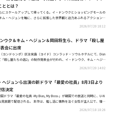
PPELLOに入社した彼女は、代表のカン・ハギと推しのイ・チャンの間
こととは？
生活を始める。ナム・ダルムがAPPELLOに入社するきっかけとなったD.
らにスケールアップして帰ってくる。イ・ドンウクとショッピングモールの
 Never X」を意味する5人組アイドルグループだ。ビジュアル担当のイ・チャンを中
キム・ヘジュンを軸に、さらに拡張した世界観と迫力あふれるアクションが
ン・ウジン）、リーダーのヒョク（CIXのヒョンソク）、テオ（EPEXのベ
生、玄理らの活躍にも注目が集まっている。本日（20日）、ソウル永登浦
ヒョンミン）で構成されている。2015年にデビューしたD.N.Xは、爽やか
2026/07/20 18:12
ラッド・ソウルホテルで、Disney+オリジナルシリーズ「殺し屋たちの店
歌唱力、パワフルなパフォーマンスで人気を博し、アイドルの世代交代を牽
われ、イ・グォン監督をはじめ、イ・ドンウク、キム・ヘジュン、チョ・ハン
で活動を休止している。全盛期に人気メンバーだったイ・チャンと、D.N.X
・ドンウク＆キム・ヘジュン＆岡田将生ら、ドラマ「殺し屋
・ミン、チョン・ユンハ、玄理、岡田将生が出席した。「殺し屋たちの店
、メンバー間のケミストリー（相手との相性）などで愛されていただけに、
（イ・ドンウク）が残した危険な遺産を守り抜いた姪っ子ジアン（キム・ヘ
発表会に出席
クにも注目が集まっている。公開されたグループコンセプトフォトには、フ
キラーたちの標的となり繰り広げられる物語を描く。2024年に配信された
.Xの多彩な魅力が詰まっている。童話に登場する王子様を彷彿とさせる清純な
（ヨンドゥンポ）区汝矣島（ヨイド）コンラッド・ソウルホテルにて、Disn
グォン監督が再びメガホンを取った。この日、イ・グォン監督はシーズン2
ら、カリスマ性あふれるダークなコンセプトまで、さまざまな魅力をアピー
ーズ「殺し屋たちの店2」の制作発表会が行われ、イ・ドンウク、キム・ヘジ
撃」を挙げた。彼は「子どもの頃からずっと好きな言葉があるんです。『全
ドルグループを彷彿とさせる完成度の高いビジュアルも目を引く。このよう
チョ・ハンソン、キム・ミン、チョン・ユンハ、クム・ヘナ、イ・グォン監
』というフレーズをどこかで目にした記憶があって、それをシーズン2で生
2026/07/20 14:02
ラマの中心となる世界観を構成するアイドルグループD.N.Xを前面に押し出
たちの店2」は、叔父のジンマンが残した危険な遺産を守り抜いた姪っ子ジ
た」と語った。続けて、「シーズン1は多くの謎を残したまま幕を閉じたの
を予告している。「結婚したい男性」から「愛さずにはいられない気難しい
ーたちの標的となり繰り広げられる物語を描く。・イ・ドンウク＆岡田将生
をどう回収していくかというところから始まりました。チョン・ジアンなら
い魅力を披露するD.N.Xが、どのような活躍を見せるのか期待が高まってい
・ヘジュンら出演の新ドラマ「最愛の社員」8月3日より
！「殺し屋たちの店2」Disney+にて7月より独占配信決定・イ・ドンウ
のか、叔父にまつわる数々の秘密を知った彼女がこれから何を選択するの
ドルの関係から、新入社員と会社の取締役として再会するナム・ダルムと
の店」シーズン2の見どころを明かす岡田将生＆玄理の活躍にも期待
配信決定
立場としては、ジアンと再会した時にどう向き合うのかそうしたことを考え
目だ。会社で長年のファンであるナム・ダルムと対面したイ・チャンはどの
いきました」と説明した。イ・ドンウクは、殺し屋向けショッピングモール
国ドラマ「最愛の社員 -My Bias, My Boss-」が韓国での放送と同時に、U-N
、期待が高まる。・カン・フン＆キム・ヘジュンら出演の新ドラマ「最愛の
」を立ち上げた謎多き叔父であり、元傭兵のジンマン役を演じる。キム・ヘジュン
独占見放題で配信される。 本作は、推し活に情熱を注ぐ女性が主人公で、憧れ
EXTにて独占配信決定・ITZY ユナ、新ドラマ「最愛の社員」でライジングスタ
URDER HELP」を引き継ぐ新たな運営者となったジアン役を演じ、再び息
ァッション企業へまさかの就職。そこから巻き起こる、スタイリッシュなオ
公開
2026/07/18 18:26
。監督の言葉通り、シーズン2ではジアンとジンマンは防戦一方ではなく、
人気ウェブ漫画を原作に、新入社員としての成長と揺れ動く恋心を軽快なテ
。キム・ヘジュンは「シーズン1では突然の襲撃を受け、生き延びることだ