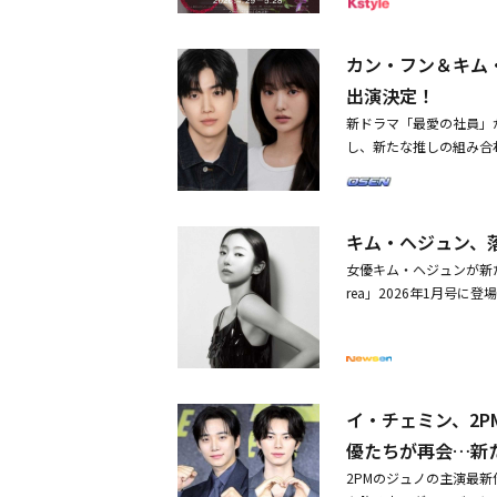
ァン、イ・ドンウク、イ
再び熱い視線が注がれて
した在日韓国人の玄理は
ルドで活躍する日韓のト
ジュン、チャン・ギヨン
一人で生き残らなければ
ブ・マイ・カー」など多
もと、それぞれの内面と
ョ・ジョンソク、チュ・
に執着せずに残った腕を
flix「トランク」など
カン・フン＆キム
テーマに、「花」をモチ
ン・ウヒ、チュ・ヨンウ
姿が映し出される。次々
楽しく拝見しました。シ
計124点にのぼる全て
出演決定！
ン・ジョンミンら豪華な
は、極限状態のなかで繰
いという責任感を持って
の世界観で俳優たちを彩
永山瑛太、仲野太賀、夏
新ドラマ「最愛の社員」
る。さらに、「選択はジ
と聞いていました。また
展は2026年4月29日
ギリジョー、河合優実、
し、新たな推しの組み合
い、その選択を自分自身
えていただき、それが役
催。本日3月26日（木
花」。俳優という存在が
イ・ヨン、キム・ジアン
数々の試練を経て戦う者
に出させていただきます
ット販売をスタートした
アートプロジェクトとな
にか最推しの社員になっ
映像となっている。あわ
く思っています」と語っ
優たちの新たな表情が生
ニのアナログオブジェク
作は、グローバル累計閲覧
ジンマンとジアンのツー
白さをたくさん教えてい
ジュン フォトグラファ
込んだかのように体験で
キム・ヘジュン、
界8言語で配信、NAVE
姪という特別な絆の裏に
び、とても貴重な経験に
を始めた。雑誌、広告、
（22日）より、韓国の
さんはアイドル」（作家
できない運命に、ジアン
本人でもなく、組織の中
女優キム・ヘジュンが新た
ている。Vogue、Harper's 
パク・ヒョンシクから広
ンという旬の若手スター
の幕開け予感させ、さら
あるからこそ、最後には
rea」2026年1月号
e、Arena Homme+
展の詳細発表・「ユミの
アップ「アペロ」の代表
続き叔父ジンマン役にイ
生まれたのだと思います
た雰囲気の中に洗練され
アーティストのアルバム
ーは吉田ユニが制作
ートアップを成功へ導い
投。ミンへ（クム・ヘナ
するために、あえて一般
ントを加えた彼女は、従
ジョシ」「神弓-KAMI
入社員の存在によって、
ターも引き続き登場する
つのセリフをビートごと
いる。キム・ヘジュンは
娘！」などがあり、ドラ
ルな男の魅力を放つ、カ
が手がける。また、日本
く、多くのキャラクター
ットボディスーツ、スパ
た。Levi's、Montblanc
新入社員ナム・ダルム役
に欠かせない存在となっ
に構築された世界観の中
璧に消化する一味違った
グローバルブランドとコ
イ・チェミン、2
ー、イ・チャンの11年
パビロン東アジア支部の
るのではないかと思いま
文は、「Allure Kor
ナー。東京生まれ。女子
優たちが再会…新
社した人物。ついに推し
報「殺し屋たちの店2」2
たちと一緒に演じられる
立。広告、CDジャケット
り、社会人としての第一
ン「ドアロック」脚本：
2PMのジュノの主演最新作
た。約2年ぶりとなるシ
などのコスメブランドの
初のラブコメに挑戦する