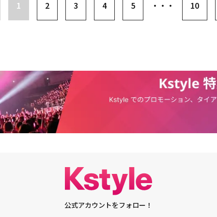
ぶ彼らの姿を鮮やかに捉え、俳優たちの熱演への期待を高めている。サンウ
1
2
3
4
5
・・・
10
金を使わねばならない時だ。第1話のエンディングシーンを見たら、この作
IDA YUNI PHOTO EXHIBITION制作委員会協力：ガスアズインターフェイス株式
ら手に現金を握りしめて戦っている姿、崩れ落ちる建物の瓦礫を持ち上げて
確に表れた場面だった。大きな感動を与えて、本当に面白いと思った」とし
ニエンス・クラブ株式会社、株式会社GENEROSITY、株式会社博展、株式
いがけず超能力を得たサンウンの活躍を予感させ、平凡な区役所職員だった
けではなく、他者からの要請による助けを与えることになる。お金ではな
ンク麻布台ヒルズギャラリー公式サイト
ーローの新鮮な魅力を予告する。普段から経済観念が透徹しているミンスク
て動くキャラクターだ。『自分はこのような運命なんだ』と受け入れるよう
は、力を使うほどお金が消えるサンウンの超能力への心配が垣間見える。結
」と、変化していくサンウンの姿を表現するために努力したと付け加えた。
ていた2人が突然、お金がダダ漏れする超能力を手に入れ、どんな選択をす
ウンミらチーム・サンウンの相性について彼は「息がぴったりだった。芸術
関心を集めている。韓国超能力者協会の首長を自任するピョン・ホインと、
見えない超能力が見えるように演じた。実は現場では僕たちの目には見えな
に満ちた表情も視線を集める。サンウンに世の中を救おうと手を差し伸べる
が『何か念力が見えるようだ』と思った。まるで壁を通り抜けるのかと思っ
が世の中を守るのか、お金を守るのかの間で葛藤させ、彼をジレンマへと引
がぴったりだった。なので監督に『超能力がうまく表現されるようにしてほ
ているピョン・ホインと口元にパン粉をたっぷりつけたバン・ウンミのスチ
笑顔を見せた。ジュノとキム・ヘジュンは、2018年に韓国で放送されたJT
酒を飲めばどんな壁も突破できる能力、食べれば食べるほど強くなる念力と
仲」で兄妹役として共演し、約7年ぶりに今回は恋人役として再会した。ジュ
る。それぞれの条件を満たさなければ超能力が発動しない彼らが、どんなチ
の記憶が鮮明だ。いつも本当に愉快で良いエネルギーを持っている」と明か
期待が高まる中、サンウン、ピョン・ホイン、バン・ウンミは果たして世界
ナさんともそのドラマで共演したが、あの時よりも楽しく会話できて、とて
AM サンウン」の活躍に注目が集まる。
共演できて感謝している」と喜びを表した。キム・ヘジュンも「ジュノさん
の兄役だったけれど、今回は恋人役だ。特に今回は9年間の長期恋愛という
クスした様子が見えた。7年前もほとんどジュノさんとのシーンだったので
うな時間があったからこそ、再会した瞬間から嬉しかった。今回の撮影でも
にかけてくれて、心強い存在でいてくれて感謝している」と語った。tvNド
スターダムに駆け上がったイ・チェミンは、初の悪役に挑戦した。彼は先輩
「本当に光栄で、多くを学んだ。どうして演技しながらこんなにカッコよく
公式アカウントをフォロー！
。先輩はダンスも上手なので、（アクションシーンで）体を本当に上手く使