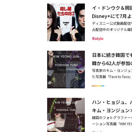
ンポで描く。 冷徹なC
けに必死でした。でもシ
イ・ドンウク＆岡
られるカン・フン。仕事
いると周りの人たちが傷
不器用という二面性のあ
Disney+にて7
タイアクションを披露し
はキム・ヘジュン。11
ディズニー公式動画配信サ
と説明した。イ・ドンウ
界をサバイブしていくヒ
占配信中のオリジナル韓
ただ守るだけでは終わら
イ・チャンを演じるのは
2」を7月に独占配信す
し、「アクションの量も
ルムの恋の行方を左右す
ンマンが残した危険な遺
ズン1で強烈な存在感を
戦し、物語に華を添える
ン・ジアンが、謎の殺し
のヴィランであり、「バ
事での成長と恋の駆け引きが
日本に続き韓国で
る、手に汗握るノンスト
強い印象を残したミンヘ
oss-」配信開始日：20
ベスト・インターナショ
ら支えるムエタイの師匠
韓から62人が参
放題（日本初・独占配信
は、大好評全話独占配信
ン1のベイルは、好奇心
ク・ジヒョン、チョン・
写真家のキム・ヨンジュ
テクノロジーを使った戦
ーズン2では、自身に屈
ジュン、チャ・ウミン、ユ
た写真展「Face to 
ールの存在を巡るスリリ
は、ベイルにとって傷を
係になること）を夢見る
ラザ（DDP）二間水門
されていくストーリー展
判されるのではないかと
めるファッションプラット
規模なコラボレーション
理の出演が決定し、スケ
がなかったので、自分の
に、冷徹な仕事人間のC
される予定で、社会貢献
え、ついに叔父ジンマン
す。だからこそ、本当に
企業を舞台に、仕事での
ハン・ヒョジュ、
4月29日（水・祝）から
られる。新たな敵の出現
ました。バイクアクショ
ィが今、幕を開ける。 （C）
俳優のラインナップにも
キム・ヨンジュン
と向き合っていく。守ら
ナイフを使ったアクショ
ミンギュ、キム・ソヒョ
なる。仲間たちとの絆、
所でアクションが繰り広
韓国のフォトグラファー
フ、パク・シネ、パク・
韓国ドラマの常識を覆し
アクションが登場するの
ーション写真展「KIM YEONG 
ン・ヘギョ、アン・ボヒ
了した大ヒットシリーズ
るキャスト陣にも注目が集まっ
る。今回、作品に出演し