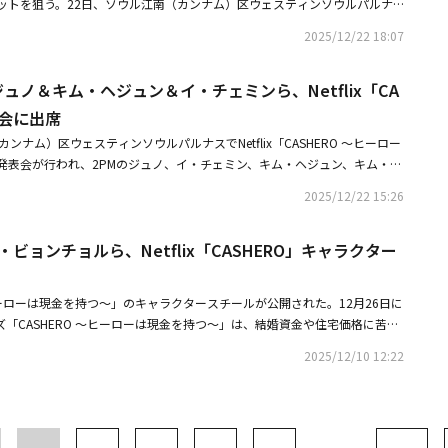
イ・ドンウク 「トッケビ〜君がくれた愛しい⽇々〜」チョン・ジアン︓キ
ットを狙う。22日、ソウル江南（カンナム）区ウェスティンソウルパルナ
期待する声も上がっている。
ドラマのポスター、Vaundyや木村カエラ、アイナ・ジ・エンドのCDアー
アイドル、イ・チャン役に扮する。アイドルから俳優、そして時代のアイコ
「キングダム」キュー：玄理 「君と世界が終わる⽇に」「Eye Love Yo
ジナルシリーズ「CASHERO ～ヒーローは現金を持つ～」の制作発表会が行わ
 DISNEYコラボレーション、韓国の舞台「マクベス」のキービジュアルデザイ
2025/12/22 18:07
ンは、外から見ると欠点のない完璧な存在に見えるが、内面には誰にも言え
ドライブ・マイ・カー」「ゆとりですがなにか」■関連サイトディズニープ
め、キム・ヘジュン、キム・ビョンチョル、キム・ヒャンギ、イ・チェミ
催し、23年には、韓国・ソウル美術館で個展「Alchemy」を開催。過去作
いる。ファッションスタートアップ・アペロの理事として活動の幅を広げる
チャンミン監督が出席した。同作は、結婚資金や住宅価格に苦しむサラリー
ARDS」などを展示し10万人を動員。主な受賞に、東京ADC賞（2016）、毎日デ
自分のファンと再会することになる。すべての人を沼落ちさせるチャ・ウミ
 ジュノ＆キム・ヘジュン＆イ・チェミンら、Netflix「CA
ジュノ）が、手に持った現金と同じだけ力が強くなる超能力を得ることにな
MA ベストアートディレクター賞（2019）。2024 年韓国へオルム国立劇場
集まる。このように「最愛の社員」は代表カン・ハギ、明るく元気な新入社
で揺れる生活密着型のヒーロー物語だ。他にも、酒に酔うとどんな壁でも通
ーがClio Awards で2部門ゴールドを受賞。■開催概要「KIM YEONG
表会に出席
・チャンが織りなす、複雑に絡み合ったロマンスで視聴者の恋愛細胞を刺激
イン（キム・ビョンチョル）、食べれば食べるほど強力な念力を発動させる
I PHOTO EXHIBITION Face to face」 日韓のトップ俳優62人が出演する花をモ
ンナム）区ウェスティンソウルパルナスでNetflix「CASHERO ～ヒーロー
目のナム・ダルムの職場生活のエピソードから、ファンと推しの関係性ま
ャンギ）まで、既存のヒーローものでは見られなかった新鮮なキャラクター
催期間：2026年4月29日（水・祝）～5 月28 日（木）11:00～21:00
発表会が行われ、2PMのジュノ、イ・チェミン、キム・ヘジュン、キム・ヒ
感と笑い、そして感動を届ける。
。さらに、サンウンの財布を守るために奮闘する恋人キム・ミンスク（キ
麻布台ヒルズギャラリー（東京都港区虎ノ門5-8-1ガーデンプラザA MB
ル、カン・ハンナ、イ・チャンミン監督が出席した。「CASHERO ～ヒー
ンの超能力を狙う集団凡人会の末っ子ジョ・ナダン（イ・チェミン）、凡人
大人/2,000円 大学生・専門学生/1,300円 中高生/600円 小学生以下/無
2025/12/22 15:26
結婚資金や住宅価格に苦しむサラリーマンのサンウン（ジュノ）が、手に持
アンナ（カン・ハンナ）も、作品に新たな面白さを吹き込む見込みだ。イ・
大学生・専門学生/1,500円 中高生/800円 小学生以下/無料＜チケット販売＞
が強くなる超能力を得ることになり、生活費と超能力の間で揺れる生活密着
も言えないドラマだと思う。平凡なサラリーマンのサンウンが、自分が手に
26日（木）より販売場所：麻布台ヒルズギャラリー公式サイトローソンチケ
・ビョンチョルら、Netflix「CASHERO」キャラクター
えるという設定から始まった。平凡な人間が日常を守るために超能力を使
音順）＞赤楚衛二｜アン・ウンジン｜アン・ソヒ｜アン・ボヒョン｜イ・ジ
ーものだ」と説明。続けて「既存のヒーローものとの差別化を図りたかっ
・ジュノ｜板垣李光人｜イ・ドンウク｜イ・ヒジュン｜イ・ビョンホン｜
ではなく、普通の人間が自身の能力で戦えるようなヒーローものを作りたか
｜オク・テギョン｜オダギリジョー｜夏帆｜河合優実｜菊地凛子｜キム・ソ
RO ～ヒーローは現金を持つ～」のキャラクタースチールが公開された。12月26日に
。ジュノは「サンウンは非凡さとは程遠いキャラクターで、ごく普通の男性
ム・へジュン｜キム・ミンギュ｜キム・ヨンデ｜小松菜奈｜コ・ヒョンジョ
リーズ「CASHERO ～ヒーローは現金を持つ～」は、結婚資金や住宅価格に苦し
用意するために一生懸命貯金していた平凡な公務員なのに、父親から突然超
ングク｜ソ・ジソブ｜ソン・ヘギョ｜チャ・ジュヨン｜チャン・ギヨン｜チ
ンが、手に持った現金と同じくらい力が強くなる超能力を得ることになり、
2025/12/10 12:22
る。手に握った現金と同じだけ超能力を使えるが、自分のお金を使うという
ジョンヒョプ｜チェ・ヒョンウク｜チュ・ジフン｜チュ・ヨンウ ｜チョ・
る生活密着型のヒーロー物語だ。昨日（9日）公開された「TEAM サンウ
明かした。続けて「サンウンが力を使おうとすればお金が大量に必要だ。サ
ク｜チョン・ウヒ｜チョン・ソミン｜チョン・チェヨン｜チョン・ヨビン｜
ールには、サンウン（2PMのジュノ）をはじめ、彼の恋人ミンスク（キム・
実とはかけ離れている。どうしてもお金を貯めなければならない現実では、
永瀬正敏｜永山瑛太｜夏木マリ｜ハン・ジミン｜ハン・ヒョジュ｜パク・シ
者協会の会員ピョン・ホイン（キム・ビョンチョル）とバン・ウンミ（キ
稼がなければならない。他人のために力を使うたびにお金が出ていくため、
ソンフン｜パク・ヒョンシク｜パク・ヘス｜広瀬すず｜ビョン・ウソク｜フ
れぞれの個性と物語が込められている。超能力者でありながら完璧ではない
て生きている」と語った。また「サンウンが最もジレンマに陥った時は、他
・ギョン｜水川あさみ｜宮沢りえ｜八木莉可子｜ヤン・セジョン共催：KIM