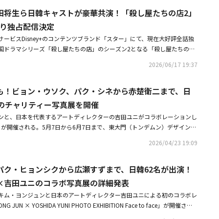
EOカン・ハギを演じるのは、「赤い袖先」や「コッソンビ熱愛史」などで知
ーズン2では、一方的に攻撃を受けるだけではありません。私がじっとして
田将生ら日韓キャストが豪華共演！「殺し屋たちの店2」
には一切の妥協を許さないクールな経営者でありながら、恋愛にはとことん
つくと思い、自ら反撃に出ます。シーズン1では素手でのアクションやムエ
るキャラクターを繊細に表現している。 新入社員ナム・ダルムを演じるの
月より独占配信決定
ましたが、シーズン2では銃器を使ったアクションもお見せする予定です」
年間アイドルを推し続けてきた情熱を胸に、持ち前のガッツでビジネスの世
ービスDisney+のコンテンツブランド「スター」にて、現在大好評全話独
クも「監督やヘジュンさんが話したように、シーズン2では反撃に出ます。
ロインを瑞々しく演じている。 ダルムが長年推し続けてきたアイドル、
国ドラマシリーズ「殺し屋たちの店」のシーズン2となる「殺し屋たちの店
ないと思い、この戦いに決着をつけたいという気持ちで反撃を始めます」と
チャ・ウミン。元トップアイドルグループの一員という華やかな設定で、ダ
ることが決定した。「殺し屋たちの店」は、唯⼀の保護者だった亡き叔父ジ
シーズン1より増えました。これまで通り取り組みました」と語った。シー
る重要な存在。さらに、人気グループITZYのユナも本作で本格的な演技に挑
2026/06/17 19:37
産である、殺し屋たち御用達の武器販売店を譲り受けた大学生の主人公チョ
放ったキャラクターたちも再び登場する。チョ・ハンソンは、シリーズ最大
。 厳格なCEOと憧れの推し、二人の間で揺れ動くダルムの心情を軸に、仕
屋たちから自らの命と店を守るため、逃げ場ゼロの極限バトルを繰り広げ
ビロン」に所属する傭兵ベイル役、クム・ヘナも、迫力満点のアクションで
交錯するストーリーに注目だ。■配信情報「最愛の社員 -My Bias, My B
も！ビョン・ウソク、パク・シネから赤楚衛二まで、日
ップ・サバイバル・サスペンス。「ニューヨーク・タイムズ」の「2024 年
役として再登場する。さらに、ジンマンの傭兵仲間であり、ジアンを陰なが
26年8月3日23時00分～ ※毎週月・火曜日 最新話配信配信情報：U-NEXT／見
ナル・ショー」にもアジア作品で唯一選出され世界的に高評価を受けた本作
・パーシン役のキム・ミンも引き続き出演する。チョ・ハンソンは「シーズ
加のチャリティー写真展を開催
）原題：최애의 사원製作国：韓国製作年：2026年【スタッフ】監督：パ
中。そして待望の最新章が、ついに幕を開ける。前作では、銃撃戦から最新
の赴くままに、自分が興味を持ったことだけに没頭する人物でした。でもシ
ダヒョン脚本：イ・ヨン、キム・ジアン 【キャスト】カン・フン、キム・ヘ
ンと、日本を代表するアートディレクターの吉田ユニがコラボレーションし
闘まで多彩でスタイリッシュなアクション、謎めいた叔父とショッピングモ
辱と傷を与えたチョン・ジンマンへの執着がより強くなります。ジンマン
ナ（ITZY）ほか 【ストーリー】成功したオタク（推しに近づき、特別な関
face」が開催される。5月7日から6月7日まで、東大門（トンデムン）デザインプ
ングな展開、そして巧妙に張り巡らされた伏線がパズルのように爽快に回収
残した相手なんです」と語り、「あまりにも冷酷なので、今回もたくさん批
ナム・ダルムは、長年の推しでアイドル出身の俳優、イ・チャンが理事を務
展示場にて行われる今回の展示は、両国を代表する俳優たちが多数参加した大
開が世界中の視聴者を熱狂させた。シーズン2では、日本から岡田将生と玄
思います」と話して笑いを誘った。クム・ヘナは「シーズン1では守るもの
2026/04/23 19:09
フォーム企業「APPELLO」に就職。しかし夢に見たファン生活とは裏腹
プロジェクトだ。なお、本展示の収益金は小児患者の治療支援のために寄付
ールと緊張感がさらにパワーアップ。激しさを増すアクションシーンに加
命を懸けて戦っていました。でもシーズン2では、守るべきものが生まれま
EO、カン・ハギと衝突を繰り返すことに。スタイリッシュなスタートアップ
型の展示として企画された。また、本展示は日本でも開催が決定しており、
の真実が明かされ、予測不能なストーリー、息つく暇もない展開が繰り広げ
命を懸けて戦います」と語り、「アクションもさらにバリエーションが増え
成長、恋愛の葛藤、そして予測不能な三角関係を描く、賑やかなラブコメデ
パク・ヒョンシクから広瀬すずまで、日韓62名が出演！
5月28日（木）までの1ヶ月間、麻布台ヒルズギャラリーで行われる。参加
によって脅威はかつてないほど増し、ジアンは過酷な戦いの中で自らの運命
ンのために免許も取得しましたし、ワイヤーアクションにも挑戦しました。
STUDIO DRAGON CORPORATION■関連サイトU-NEXT公式サイト
注目が集まっている。韓国からは、コ・ヒョンジョン、キム・ダミ、キム・
×吉田ユニのコラボ写真展の詳細発表
れるだけだった少女は、数々の試練を経て、やがて自らの意志で戦うことと
ンも練習しました」と強調した。キム・ミンも「シーズン2では、様々な場
ン、キム・ヨンデ、キム・ヘジュンをはじめ、パク・ソンフン、パク・ジ
迫り来る陰謀、そして命を懸けた壮絶なバトルの先に待ち受けるものとは。
げられます。テコンドーやレスリング、ムエタイなど、格闘技を取り入れた
キム・ヨンジュンと日本のアートディレクター吉田ユニによる初のコラボレ
ヘス、パク・ヒョンシク、ビョン・ウソク、ソ・イングク、ソ・ジソブ、ソ
た革新的なアクション演出と、緻密に練り上げられたサスペンスで世界を魅
で、見どころもさらに増えると思います」と自信をのぞかせた。新たに加わ
JUN × YOSHIDA YUNI PHOTO EXHIBITION Face to face」が開催され
ョン、ソヒ、アン・ウンジン、ヤン・セジョン、オク・テギョン、ウ・ドフ
。圧倒的な没入感で描かれる新たなサバイバル・サスペンスに、世界中から
ている。Apple TV+「パチンコ」、TBS「Eye Love You」などに出演
た日韓62名の俳優が発表された。スクリーン、ドラマ、舞台と多様なフィー