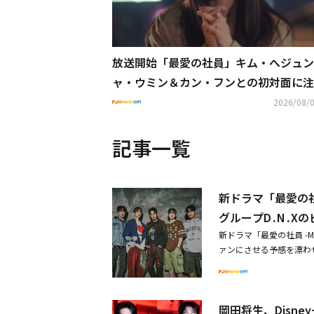
放送開始「最愛の社員」キム・へジュン
ャ・ウミン＆カン・フンとの初対面に注
【ネタバレあり】
2026/08/0
記事一覧
新ドラマ「最愛の社
グループD․N․X
新ドラマ「最愛の社員 -My
ァンにさせる予感を漂わ
社員 -My Bias, 
しまった新入社員ナム・
ヘジュン）は、アイドルグ
岡田将生、Disn
応援し続けてきたファン