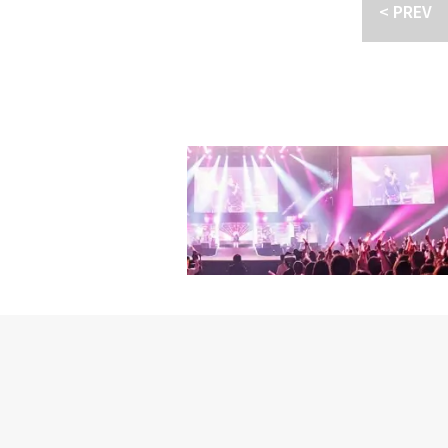
ため、現実的な共感を呼
< PREV
人のためにやむを得ずお
YEONG JUN × YOSH
ンが埃まみれになりなが
品が何を言いたいかが明
会社、カルチュア・コンビ
ミンスクを救う姿は、思
「サンウンは自発的な助
会社ショウエイ■関連リ
彼が見せる生活密着型ヒ
く、自身の心構えによっ
の尋常ではない表情から
になり、最後まで切ない
婚資金をあくせくと貯め
ピョン・ホイン、バン・
るのか、2人の物語への
的だった」とし「実際に
会員バン・ウンミの決意
かった。動き一つひとつ
2人の登場は、サンウン
た。これが見えるほど息
き込む。特に酒瓶を握っ
しい』とお願いした」と
ールカットは、それぞれ
BCドラマ「ただ愛する
いう彼らの超能力を見せ
ノは「7年前の作品の時
ームワークを見せるのか
した。また「カン・ハン
平和を守れるのか、「TE
も良かった。2人と再び
は7年前に会った時は私
設定だったので、リラッ
頼りにしていた。そのよ
たくさん頼った。よく気
ラマ「暴君のシェフ」で
ジュノとの共演について
できるんだろうと思った