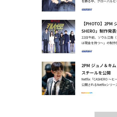
ト】チョン・ジンマン：
を飾る中、グローバルヒ
る。早くもシーズン3を
「しあわせな結婚」などの
ム・ダルムの永遠の推し
ム・ヘジュン「コネクト」
スにて、Netflixオリ
トワーク、UNIQLO ×
ンへと成長したイ・チャ
u」ジェイ：岡田将生「
れ、主演のジュノをはじ
ン等。国内外での個展も開
ない孤独を抱えて生きて
ラス公式X
ン、カン・ハンナ、イ・
や新作「PLAYING C
中、思いがけない場所で
【PHOTO】2PM
マンのカン・サンウン（
ザイン賞（2019）、MA
ンの新たな一面に注目が
り、生活費と超能力の間
での舞台「マクベス」のポスタ
SHERO」制作発
員ナム・ダルム、理事イ
り抜けられるピョン・ホ
JUN × YOSHIDA YUN
22日午前、ソウル江南（カ
する予定だ。社会人1年
バン・ウンミ（キム・ヒ
チーフにしたアート写真作品開
は現金を持つ～」の制作
で、多彩な見どころで共
設定が盛り込まれている
※会期中休館日なし会場：
ャンギ、キム・ビョンチョ
ム・ヘジュン）、サンウ
階）＜入場料＞前売・WEB：
ローは現金を持つ～」は
会の有力な後継者チョ・
料当日：大人/2,200円 
った現金と同じくらい力
チャンミン監督は「何と
販売日時：2026年3月
2PM ジュノ＆キム
型のヒーロー物語だ。
した金額分の超能力を使
ット＜作品出演者（50
スチールを公開
う、生活密着型のヒーロ
ェウク｜イ・ジヌク｜イ
た。ヒーロー同士の戦い
イ・ユミ｜ウ・ドファン
Netflix「CASHE
った」と作品を紹介した
ヒョン｜キム・ダミ｜キ
公開されるNetflixシ
だ。結婚を控え、新居を
ン｜坂口健太郎｜ソ・イ
むサラリーマンのサンウ
能力を受け継ぐことにな
ェ・ウォンビン｜チェ・
生活費と超能力の間で揺れ
笑えない状況になる」と
ウジン｜チョ・ジョンソ
ン」のキャラクタースチ
ンウンが置かれている現
仲野太賀｜長澤まさみ｜
ヘジュン）、韓国超能力
新居も用意し、生活費も
ネ｜パク・ジフ｜パク・
ム・ヒャンギ）まで、そ
そのジレンマを毎日抱え
ァン・ジョンミン｜ホン