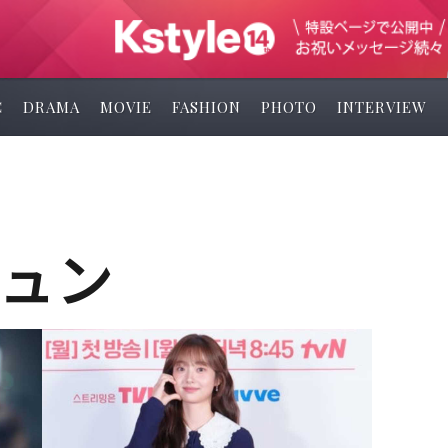
C
DRAMA
MOVIE
FASHION
PHOTO
INTERVIEW
ュン