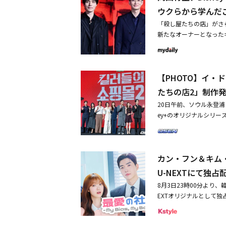
ン）が共同で立ち上げたA
ウクらから学んだ
で、ときめきに満ちた職場
「殺し屋たちの店」がさ
N.Xは、「Destiny
新たなオーナーとなった
心に、最年少のロイ（チョ
繰り広げられる。岡田将
クスン）、ジヌ（チョン・
（ヨンドゥンポ）区のコン
なビジュアルと卓越した
2」2の制作発表会が行
引したが、何らかの理由
【PHOTO】イ
ソン、クム・ヘナ、キム
の音楽、パフォーマンス
2」は、叔父のジンマン
たちの店2」制作
劇中での彼らのカムバッ
ジュン）が、再び怪しい
ァンの心を掴んだD.N
20日午前、ソウル永登浦
シーズン1に続き、イ・
がらダンディな雰囲気か
ey+のオリジナルシリ
のキーワードとして「反
ルした。現実にいるアイ
ュン、岡田将生、玄理、
ての攻撃には反撃がある
に「最愛の社員」は、ド
督が出席した。「殺し屋
かしてみたいと思いまし
し、見どころ満載の展開
アンが、再び怪しいキラ
で、シーズン2はその謎
都市の男性」まで、幅広
カン・フン＆キム
ら日韓キャストが豪華共演
この状況でどう行動する
る。また、ファンとアイ
ク、ドラマ「殺し屋たち
U-NEXTにて独占
か。そして、ジンマンの
イ・チャンの物語にも注
ながら物語を作り上げて
8月3日23時00分より、韓
ような反応を見せるのか
「MURDER HELP
EXTオリジナルとして
社員」8月3日よりU-N
は、ごく普通の姪から「M
の推しが理事を務めるフ
ー役にスチールカットを
の合った演技を披露する
フィスラブコメディだ。
本格的な反撃に乗り出す