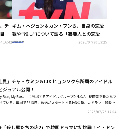
、チ
キム・ヘジュン＆カン・フンら、自身の恋愛
目
観や“推し”について語る「芸能人との恋愛は
負担」
4 16:42
2026/07/30 13:25
員」チャ・ウミン＆CIX ヒョンソクら所属のアイドル
のビジュアル公開！
 Bias, My Boss-」に登場するアイドルグループD.N.Xが、視聴者を新たなフ
せている。韓国で8月3日に放送がスタートするtvNの新月火ドラマ「最愛の
My Boss-」は、推しに会うために入社したはずが、いつの間にか推しの社員になって
2026/07/26 17:04
ダルムのオフィス成長ロマンスを描く作品だ。劇中でナム・ダルム（キム・
ループD.N.Xのメンバー、イ・チャン（チャ・ウミン）を12年間、熱烈に
ey+「殺し屋たちの店2」で韓国ドラマに初挑戦！イ・ドン
だ。成功したオタクの夢を叶えるため、イ・チャンとカン・ハギ（カン・フ