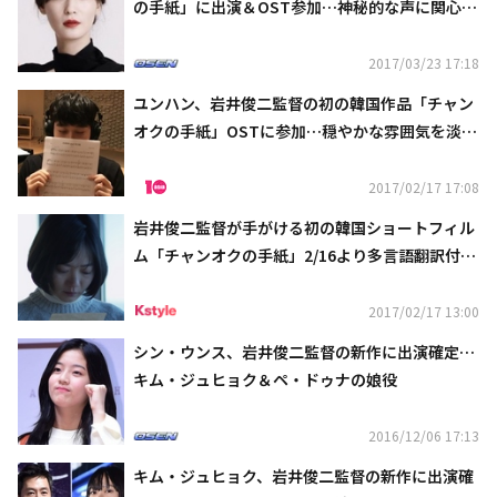
の手紙」に出演＆OST参加…神秘的な声に関心集
中
2017/03/23 17:18
ユンハン、岩井俊二監督の初の韓国作品「チャン
オクの手紙」OSTに参加…穏やかな雰囲気を淡泊
に演出
2017/02/17 17:08
岩井俊二監督が手がける初の韓国ショートフィル
ム「チャンオクの手紙」2/16より多言語翻訳付き
で公開！
2017/02/17 13:00
シン・ウンス、岩井俊二監督の新作に出演確定…
キム・ジュヒョク＆ペ・ドゥナの娘役
2016/12/06 17:13
キム・ジュヒョク、岩井俊二監督の新作に出演確