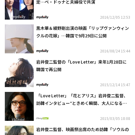
定…ペ・ドゥナと夫婦役で共演
2016/12/05 12:53
黒木華＆綾野剛出演の映画「リップヴァンウィン
クルの花嫁」…韓国で9月29日に公開
2016/08/24 15:44
岩井俊二監督の「Love Letter」来年1月28日に
韓国で再公開
2015/12/14 15:47
「Love Letter」「花とアリス」岩井俊二監督、
訪韓インタビュー“ときめく瞬間、大人になるに
つれて減ってくる”
2015/03/05 18:08
岩井俊二監督、映画祭出席のため訪韓「ソウルの