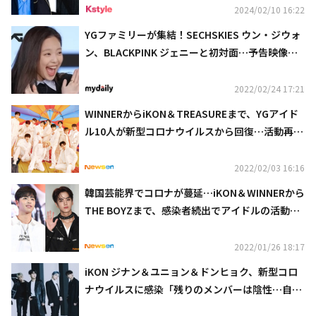
2024/02/10 16:22
YGファミリーが集結！SECHSKIES ウン・ジウォ
ン、BLACKPINK ジェニーと初対面…予告映像が
話題に（動画あり）
2022/02/24 17:21
WINNERからiKON＆TREASUREまで、YGアイド
ル10人が新型コロナウイルスから回復…活動再開
へ
2022/02/03 16:16
韓国芸能界でコロナが蔓延…iKON＆WINNERから
THE BOYZまで、感染者続出でアイドルの活動に
赤信号
2022/01/26 18:17
iKON ジナン＆ユニョン＆ドンヒョク、新型コロ
ナウイルスに感染「残りのメンバーは陰性…自主
隔離へ」