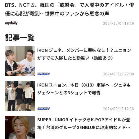
BTS、NCTら、韓国の「戒厳令」で入隊中のアイドル・俳
優に心配が殺到…世界中のファンから懸念の声
2024/12/04 18:19
記事一覧
iKON ジュネ、メンバーに興味なし！？ユニョン
がすでに入隊したと勘違い（動画あり）
2024/09/20 22:00
iKON ユニョン、本日（8/13）軍隊へ…ジュネ&
ジェジュンとの3ショットで報告
2024/08/13 12:18
SUPER JUNIOR イトゥクらK-POPアイドルが登
場！台湾のグループGENBLUEに現実的なアドバ
イス