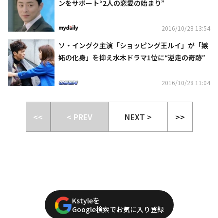
ンをサポート“2人の恋愛の始まり”
2016/10/28 13:54
ソ・イングク主演「ショッピング王ルイ」が「嫉
妬の化身」を抑え水木ドラマ1位に“逆走の奇跡”
2016/10/28 11:04
<<
< PREV
NEXT >
>>
Kstyleを
Google検索でお気に入り登録