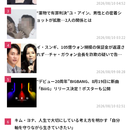
2026/08/10 04:52
3
“薬物で有罪判決”ユ・アイン、男性との密着シ
ョットが拡散…2人の関係とは
2026/08/10 03:22
4
イ・スンギ、105億ウォン規模の保証金が返還さ
れず…チャ・ガウォン会長を詐欺の疑いで告訴
へ
2026/08/09 08:28
5
“デビュー20周年”BIGBANG、8月19日に新曲
「BiiiG」リリース決定！ポスターも公開
2026/08/10 02:51
キム・ヨナ、人生で大切にしている考え方を明かす「自分
6
軸を守りながら生きていきたい」