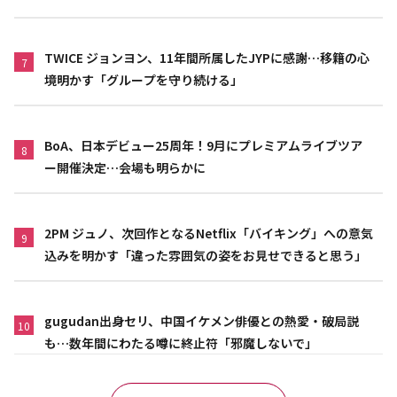
TWICE ジョンヨン、11年間所属したJYPに感謝…移籍の心
7
境明かす「グループを守り続ける」
BoA、日本デビュー25周年！9月にプレミアムライブツア
8
ー開催決定…会場も明らかに
2PM ジュノ、次回作となるNetflix「バイキング」への意気
9
込みを明かす「違った雰囲気の姿をお見せできると思う」
gugudan出身セリ、中国イケメン俳優との熱愛・破局説
10
も…数年間にわたる噂に終止符「邪魔しないで」