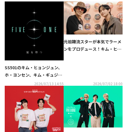
元祖韓流スターが本気でラーメ
ンをプロデュース！キム・ヒョ
ンジュン＆ホ・ヨンセン、日本
初上陸「ヨンセン麺」の魅力を
SS501のキム・ヒョンジュン、
熱弁！
ホ・ヨンセン、キム・ギュジョ
ンによるユニット「FIVE O ON
2026/07/13 14:55
2026/07/02 18:00
E」、9月に東京神戸大阪の3都
市を巡る日本ツアー開催決定！