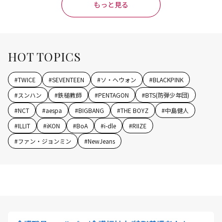
もっと見る
HOT TOPICS
#
TWICE
#
SEVENTEEN
#
ソ・ヘウォン
#
BLACKPINK
#
スンハン
#
鉄槌教師
#
PENTAGON
#
BTS(防弾少年団)
#
NCT
#
aespa
#
BIGBANG
#
THE BOYZ
#
中島健人
#
ILLIT
#
iKON
#
BoA
#
i-dle
#
RIIZE
#
ファン・ジョンミン
#
NewJeans