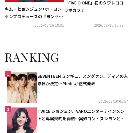
「FIVE O ONE」初のタワレココ
キム・ヒョンジュン+ホ・ヨン
ラボカフェ
センプロデュースの『ヨンセン
麺』日本初登場
2026/06/16 18:31
2026/03/26 15:23
RANKING
1
SEVENTEEN ミンギュ、スングァン、ディノの入
隊日が決定…Pledisが正式発表
2026/08/10 01:54
2
TWICE ジョンヨン、VAROエンターテインメン
トと専属契約を締結…実姉コン・スンヨンと同
じ事務所（公式）