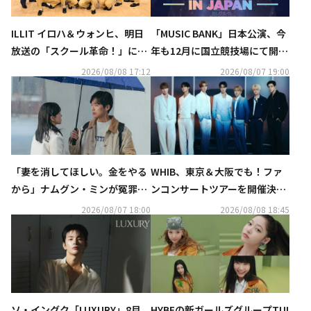
ILLIT イロハ＆ウォンヒ、明日
「MUSIC BANK」日本公演、今
放送の「スクール革命！」に登
年も12月に国立競技場にて開催
場！バズりアイテムを紹介
決定！出演アーティストに期待
2026/08/08 17:12
2026/08/07 19:00
「妻を消してほしい。金をやる
WHIB、東京＆大阪でも！ファ
から」ナムグン・ミンが冤罪夫
ンコンサートツアーを開催決
を演じる『夫婦の結末』、最終
定…9月に韓国でスタート
2026/08/07 18:00
2026/08/08 18:45
回目前に魅力をおさらい
ソ・イングク「LUXURY」8月
HYBEの新ガールズグループTUI