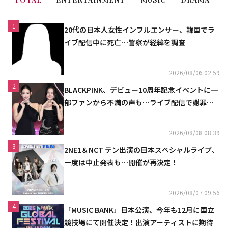
1
20代の日本人女性インフルエンサー、韓国でラ
イブ配信中に死亡…警察が経緯を調査
2026/08/06 02:59
2
BLACKPINK、デビュー10周年記念イベントに一
部ファンから不満の声も…ライブ配信で謝罪
「コミュニケーション不足だった」
2026/08/08 08:39
3
2NE1＆NCT テン出演の日本スペシャルライブ、
一度は中止発表も…開催が再決定！
2026/08/07 09:56
4
「MUSIC BANK」日本公演、今年も12月に国立
競技場にて開催決定！出演アーティストに期待