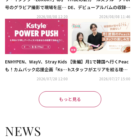
号のグラビア撮影で現場を圧
DE、デビューアルバムの収録曲
倒…大人の男性の魅力を見せつ
「GRLS」音源とパフォーマン
2026/08/08 12:20
2026/08/08 11:46
ける
ス公開！
ENHYPEN、WayV、Stray Kids
【後編】月1で韓国へ行くPeac
も！カムバック応援企画「Ksty
hスタッフがエリアを絞る理由
le POWER PUSH」8月投票スタ
「Peachはカレー屋だっ
2026/07/28 12:00
2026/07/27 15:00
ート【期間：7/28～8/6】
た！？」機内食のカレーに隠さ
れたこだわり
もっと見る
NEWS