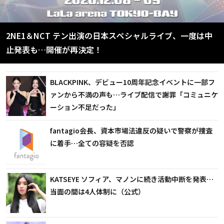
2NE1＆NCT テン出演の日本スペシャルライブ、一度は中
止発表も…開催が再決定！
BLACKPINK、デビュー10周年記念イベントに一部フ
ァンから不満の声も…ライブ配信で謝罪「コミュニケ
ーション不足だった」
fantagio会長、資本市場法違反の疑いで警察が捜査
に着手…全ての容疑を否認
KATSEYE ソフィア、マノンに続き活動中断を発表…
当面の間は4人体制に（公式）