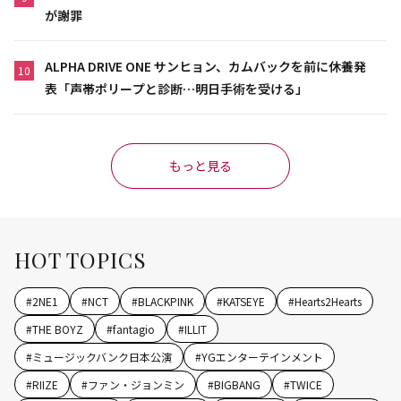
が謝罪
ALPHA DRIVE ONE サンヒョン、カムバックを前に休養発
10
表「声帯ポリープと診断…明日手術を受ける」
もっと見る
HOT TOPICS
#
2NE1
#
NCT
#
BLACKPINK
#
KATSEYE
#
Hearts2Hearts
#
THE BOYZ
#
fantagio
#
ILLIT
#
ミュージックバンク日本公演
#
YGエンターテインメント
#
RIIZE
#
ファン・ジョンミン
#
BIGBANG
#
TWICE