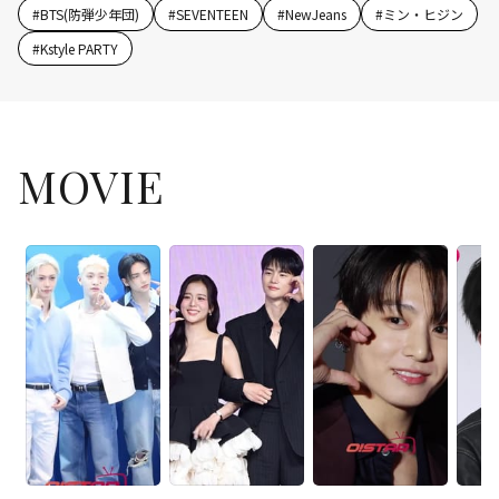
#
BTS(防弾少年団)
#
SEVENTEEN
#
NewJeans
#
ミン・ヒジン
#
Kstyle PARTY
MOVIE