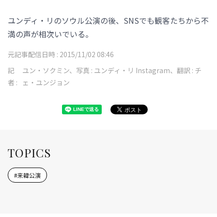
ユンディ・リのソウル公演の後、SNSでも観客たちから不
満の声が相次いでいる。
元記事配信日時 :
2015/11/02 08:46
記
ユン・ソクミン、写真 : ユンディ・リ Instagram、翻訳 : チ
者 :
ェ・ユンジョン
TOPICS
#
来韓公演