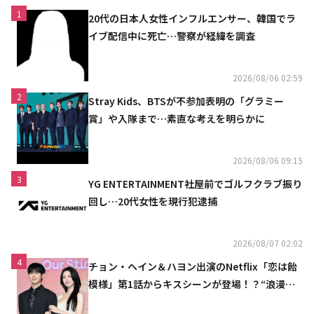
1
20代の日本人女性インフルエンサー、韓国でラ
イブ配信中に死亡…警察が経緯を調査
2026/08/06 02:59
2
Stray Kids、BTSが不参加表明の「グラミー
賞」や入隊まで…素直な考えを明らかに
2026/08/06 09:15
3
YG ENTERTAINMENT社屋前でゴルフクラブ振り
回し…20代女性を現行犯逮捕
2026/08/07 02:02
4
チョン・ヘイン＆ハヨン出演のNetflix「恋は飴
模様」第1話からキスシーンが登場！？“浪漫と
ときめきでいっぱいの作品”