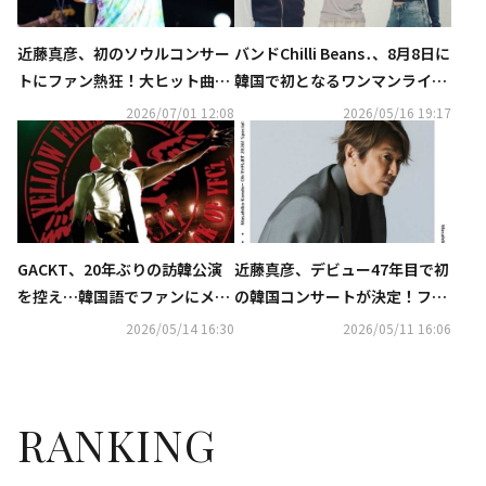
近藤真彦、初のソウルコンサー
バンドChilli Beans․、8月8日に
トにファン熱狂！大ヒット曲に
韓国で初となるワンマンライブ
まつわる40年前のエピソードも
が決定！
2026/07/01 12:08
2026/05/16 19:17
「当時韓国でも有名だった」
GACKT、20年ぶりの訪韓公演
近藤真彦、デビュー47年目で初
を控え…韓国語でファンにメッ
の韓国コンサートが決定！ファ
セージ！「最高のライブを届け
ンミーティング開催も
2026/05/14 16:30
2026/05/11 16:06
る」
RANKING