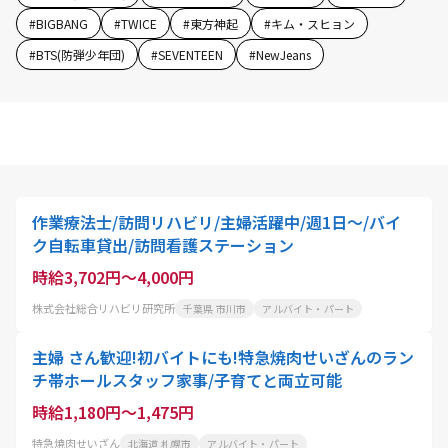
#
BIGBANG
#
TWICE
#
東方神起
#
キム・スヒョン
#
BTS(防弾少年団)
#
SEVENTEEN
#
NewJeans
作業療法士/訪問リハビリ/主婦活躍中/週1日～/バイ
ク自転車貸出/訪問看護ステーション
時給3,702円～4,000円
株式会社総合リハビリ研究所
千葉県 市川市
アルバイト・パート
主婦 さん歓迎!初バイトにも!特急焼肉せいざんのラン
チ帯ホールスタッフ家事/子育てと両立可能
時給1,180円～1,475円
特急焼肉せいざん
北海道 札幌市
アルバイト・パート