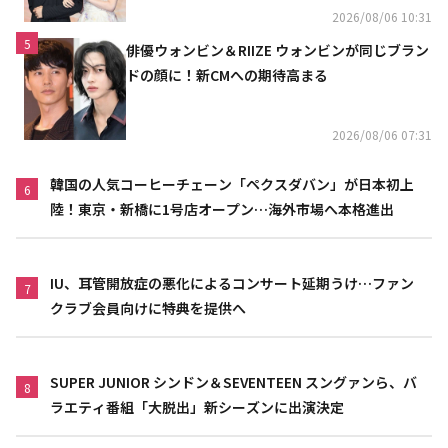
2026/08/06 10:31
5
俳優ウォンビン＆RIIZE ウォンビンが同じブラン
ドの顔に！新CMへの期待高まる
2026/08/06 07:31
韓国の人気コーヒーチェーン「ペクスダバン」が日本初上
6
陸！東京・新橋に1号店オープン…海外市場へ本格進出
IU、耳管開放症の悪化によるコンサート延期うけ…ファン
7
クラブ会員向けに特典を提供へ
SUPER JUNIOR シンドン＆SEVENTEEN スングァンら、バ
8
ラエティ番組「大脱出」新シーズンに出演決定