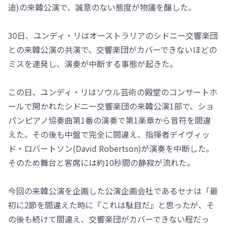
迪)の来韓公演で、誠意のない態度が物議を醸した。
30日、ユンディ・リはオーストラリアのシドニー交響楽団
との来韓公演の共演で、交響楽団がカバーできないほどの
ミスを連発し、演奏が中断する事態が起きた。
この日、ユンディ・リはソウル芸術の殿堂のコンサートホ
ールで開かれたシドニー交響楽団の来韓公演1部で、ショ
パンピアノ協奏曲第1番の演奏で第1楽章から音符を間違
えた。その後も中盤で完全に間違え、指揮者デイヴィッ
ド・ロバートソン(David Robertson)が演奏を中断した。
そのため舞台と客席には約10秒間の静寂が流れた。
今回の来韓公演を企画した公演企画会社であるセナは「最
初に2節を間違えた時に『これは駄目だ』と思ったが、そ
の後も続けて間違え、交響楽団がカバーできない程だっ