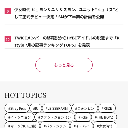
少女時代 ヒョヨン＆ユリ＆スヨン、ユニット“ヒョリス”と
9
して正式デビュー決定！SMが下半期の計画を公開
TWICEメンバーの移籍説からHYBEアイドルの脱退まで「K
10
style 7月の記事ランキングTOP5」を発表
もっと見る
HOT TOPICS
#
Stray Kids
#
IU
#
LE SSERAFIM
#
ウォンビン
#
RIIZE
#
イ・シニョン
#
ファン・ジョンミン
#
i-dle
#
THE BOYZ
#
マーク(NCT出身)
#
パク・ジフン
#
イ・ハイ
#
少女時代