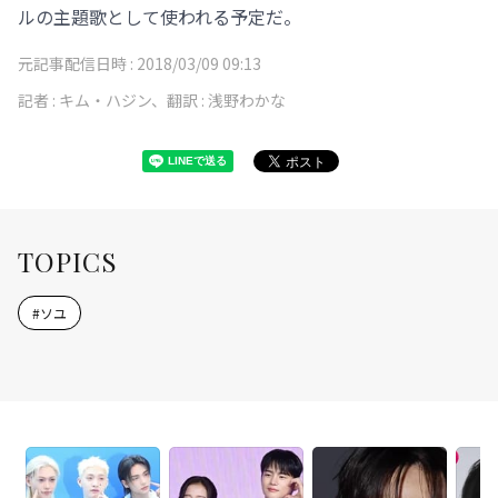
ルの主題歌として使われる予定だ。
元記事配信日時 :
2018/03/09 09:13
記者 :
キム・ハジン、翻訳 : 浅野わかな
TOPICS
#
ソユ