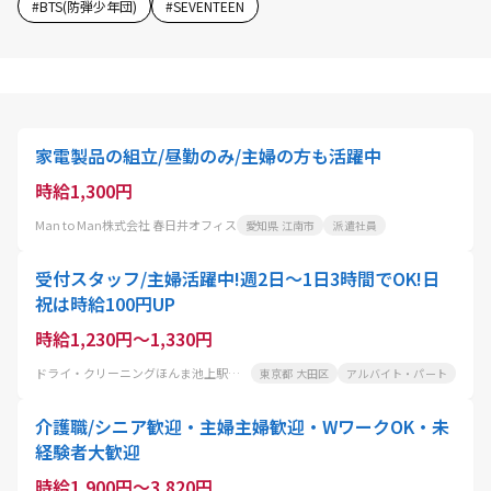
#
BTS(防弾少年団)
#
SEVENTEEN
家電製品の組立/昼勤のみ/主婦の方も活躍中
時給1,300円
Man to Man株式会社 春日井オフィス
愛知県 江南市
派遣社員
受付スタッフ/主婦活躍中!週2日～1日3時間でOK!日
祝は時給100円UP
時給1,230円～1,330円
ドライ・クリーニングほんま池上駅前店
東京都 大田区
アルバイト・パート
介護職/シニア歓迎・主婦主婦歓迎・WワークOK・未
経験者大歓迎
時給1,900円～3,820円