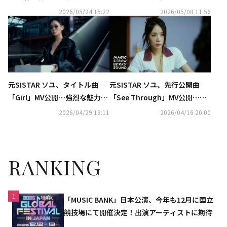
後に現場へ復帰（動画あり）
セッションに高まる期待
2026/05/24 15:22
2026/05/08 11:56
元SISTAR ソユ、タイトル曲
元SISTAR ソユ、先行公開曲
「Girl」MV公開…強烈な魅力の
「See Through」MV公開…ハ
スタイリングに注目
イエナジーなポップR＆Bを披露
2026/04/29 18:11
2026/04/16 20:00
RANKING
1
「MUSIC BANK」日本公演、今年も12月に国立
競技場にて開催決定！出演アーティストに期待