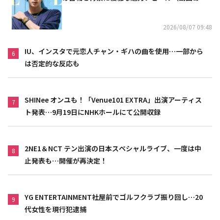
り）
2026/08/07 09:48
IU、インスタで元恋人チャン・ギハの曲を使用…一部から
6
は否定的な反応も
SHINee オンユも！「Venue101 EXTRA」出演アーティス
7
ト発表…9月19日にNHKホールにて公開収録
2NE1＆NCT テン出演の日本スペシャルライブ、一度は中
8
止発表も…開催が再決定！
YG ENTERTAINMENT社屋前でゴルフクラブ振り回し…20
9
代女性を現行犯逮捕