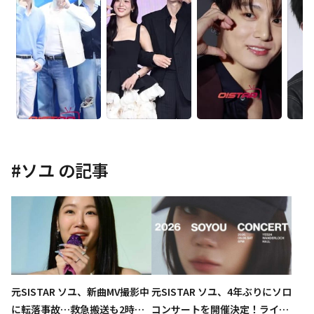
#
ソユ
の記事
元SISTAR ソユ、新曲MV撮影中
元SISTAR ソユ、4年ぶりにソロ
に転落事故…救急搬送も2時間
コンサートを開催決定！ライブ