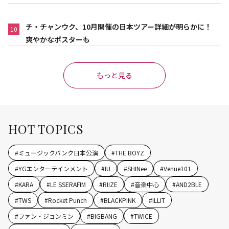
チ・チャンウク、10月開催の日本ツアー詳細が明らかに！
10
爽やかなポスターも
もっと見る
HOT TOPICS
#
ミュージックバンク日本公演
#
THE BOYZ
#
YGエンターテインメント
#
IU
#
SHINee
#
Venue101
#
KARA
#
LE SSERAFIM
#
RIIZE
#
音楽中心
#
AND2BLE
#
TWS
#
Rocket Punch
#
BLACKPINK
#
ILLIT
#
ファン・ジョンミン
#
BIGBANG
#
TWICE