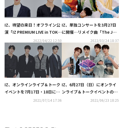
IZ、待望の来日！オフライン公
IZ、単独コンサートを3月27日
演「IZ PREMIUM LIVE in TOKY
に開催…リメイク曲「The Jou
O 2022」5月31日まで東京で開
rney to myself」のステージを
2022/04/22 12:50
2022/03/24 18:37
催中
初公開
IZ、オンラインライブ＆トーク
IZ、6月27日（日）にオンライ
イベントを7月17日・18日に開
ンライブ＆トークイベントの開
催…日本ファンにメッセージも
催が決定
2021/07/14 17:36
2021/06/23 18:25