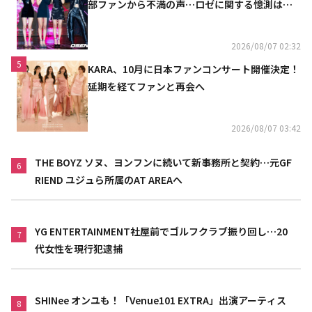
部ファンから不満の声…ロゼに関する憶測は否
定
2026/08/07 02:32
5
KARA、10月に日本ファンコンサート開催決定！
延期を経てファンと再会へ
2026/08/07 03:42
THE BOYZ ソヌ、ヨンフンに続いて新事務所と契約…元GF
6
RIEND ユジュら所属のAT AREAへ
YG ENTERTAINMENT社屋前でゴルフクラブ振り回し…20
7
代女性を現行犯逮捕
SHINee オンユも！「Venue101 EXTRA」出演アーティス
8