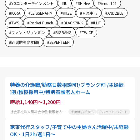
#
YGエンターテインメント
#
IU
#
SHINee
#
Venue101
#
KARA
#
LE SSERAFIM
#
RIIZE
#
音楽中心
#
AND2BLE
#
TWS
#
Rocket Punch
#
BLACKPINK
#
ILLIT
#
ファン・ジョンミン
#
BIGBANG
#
TWICE
#
BTS(防弾少年団)
#
SEVENTEEN
特養の介護職/勤務日数相談可!/ブランク可!/主婦歓
迎!/積極採用中/特別養護老人ホーム
時給1,140円～1,200円
社会福祉法人鳳雄会 特別養護老人ホームほうゆうの里
千葉県 八千代市
アルバイト・パート
家事代行スタッフ/子育て中の主婦さん活躍中/未経験
OK・1日2h/週1日〜