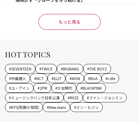
境明かす「グループを守り続ける」
もっと見る
HOT TOPICS
#
SEVENTEEN
#
TWICE
#
BIGBANG
#
THE BOYZ
#
中島健人
#
NCT
#
ILLIT
#
iKON
#
BoA
#
i-dle
#
ユ・アイン
#
2PM
#
少女時代
#
BLACKPINK
#
ミュージックバンク日本公演
#
RIIZE
#
ファン・ジョンミン
#
BTS(防弾少年団)
#
NewJeans
#
ミン・ヒジン