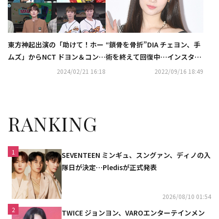
東方神起出演の「助けて！ホー
“鎖骨を骨折”DIA チェヨン、手
ムズ」からNCT ドヨン＆コンミ
術を終えて回復中…インスタで
ョン共演の「明日は始球王」ま
ファンに報告「再び元気な姿で
2024/02/21 16:18
2022/09/16 18:49
で、4月にKNTVで日本初放送
お伺いします」
RANKING
1
SEVENTEEN ミンギュ、スングァン、ディノの入
隊日が決定…Pledisが正式発表
2026/08/10 01:54
2
TWICE ジョンヨン、VAROエンターテインメン