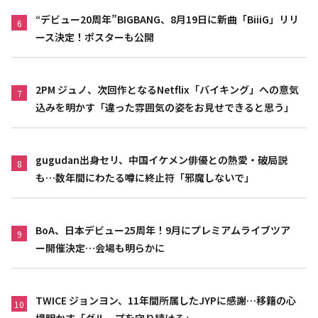
“デビュー20周年”BIGBANG、8月19日に新曲「BiiiG」リリ
6
ース決定！ポスターも公開
2PM ジュノ、次回作となるNetflix「バイキング」への意気
7
込みを明かす「違った雰囲気の姿をお見せできると思う」
gugudan出身セリ、中国イケメン俳優との熱愛・破局説
8
も…数年間にわたる噂に終止符「邪魔しないで」
BoA、日本デビュー25周年！9月にプレミアムライブツア
9
ー開催決定…会場も明らかに
TWICE ジョンヨン、11年間所属したJYPに感謝…移籍の心
10