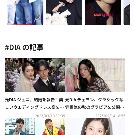
#
DIA
の記事
元DIA ジェニ、結婚を報告！美
元DIA チェヨン、クラシックな
しいウエディングドレス姿を公
雰囲気の秋のグラビアを公開…
開
ラブリーなビジュアルで新作を
2026/03/13 11:35
2025/09/14 18:55
アピール