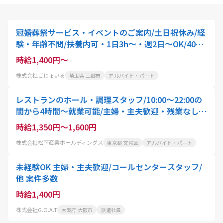
冠婚葬祭サービス・イベントのご案内/土日祝休み/経
験・年齢不問/扶養内可・1日3h～・週2日～OK/40
代・50代活躍中!専業主婦の期間が長く仕事ブランク
時給1,400円～
がある方も全く
株式会社ごじょいる
埼玉県 三郷市
アルバイト・パート
レストランのホール・調理スタッフ/10:00〜22:00の
間から4時間〜就業可能/主婦・主夫歓迎・残業なし・
土日休み
時給1,350円～1,600円
株式会社松下産業ホールディングス
東京都 文京区
アルバイト・パート
未経験OK 主婦・主夫歓迎/コールセンタースタッフ/
他 案件多数
時給1,400円
株式会社G.O.A.T
大阪府 大阪市
派遣社員