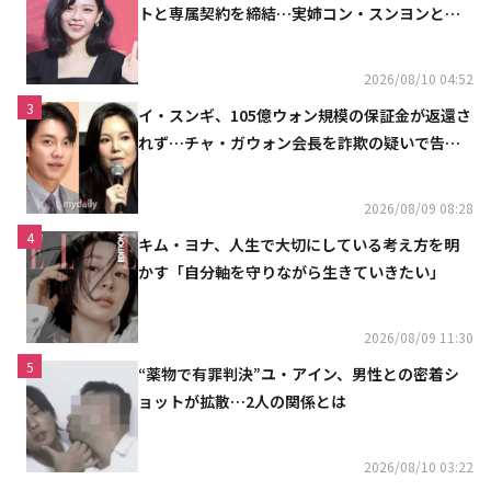
トと専属契約を締結…実姉コン・スンヨンと同
じ事務所（公式）
2026/08/10 04:52
3
イ・スンギ、105億ウォン規模の保証金が返還さ
れず…チャ・ガウォン会長を詐欺の疑いで告訴
へ
2026/08/09 08:28
4
キム・ヨナ、人生で大切にしている考え方を明
かす「自分軸を守りながら生きていきたい」
2026/08/09 11:30
5
“薬物で有罪判決”ユ・アイン、男性との密着シ
ョットが拡散…2人の関係とは
2026/08/10 03:22