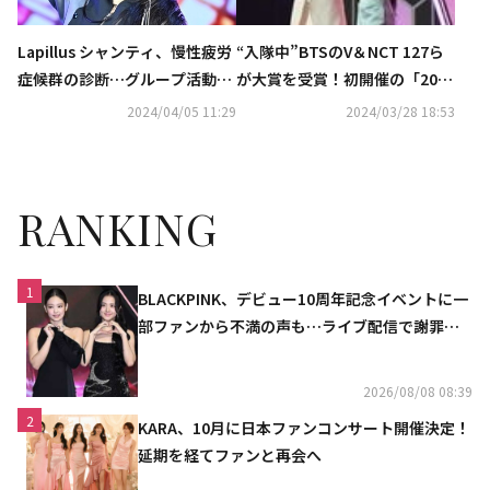
Lapillus シャンティ、慢性疲労
“入隊中”BTSのV＆NCT 127ら
症候群の診断…グループ活動を
が大賞を受賞！初開催の「2024
無期限中断へ「個人活動は継
USA」に人気アーティストが集
2024/04/05 11:29
2024/03/28 18:53
続」
結
RANKING
1
BLACKPINK、デビュー10周年記念イベントに一
部ファンから不満の声も…ライブ配信で謝罪
「コミュニケーション不足だった」
2026/08/08 08:39
2
KARA、10月に日本ファンコンサート開催決定！
延期を経てファンと再会へ