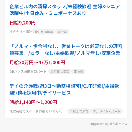
企業ビル内の清掃スタッフ/未経験歓迎!主婦&シニア
活躍中!土日休み・ミニボーナスあり
日給9,200円
株式会社三清社
愛知県 豊田市
正社員
「ノルマ・歩合制なし、営業トークは必要なしの理容
師募集」/カラーなし/主婦歓迎/ノルマ無し/安定企業
月給30万円～47万1,000円
QBハウス蒲田東口パートII
東京都 大田区
正社員
デイの介護職/週3日～勤務相談可!/OJT研修!/主婦歓
迎!/積極採用中/デイサービス
時給1,140円～1,200円
株式会社カスケード東京 らいおんハートリハビリ温泉デイサービス五井
千葉県 市原市
アルバイト・パート
supported by 求人ボックス