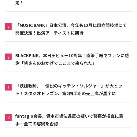
定！
「MUSIC BANK」日本公演、今年も12月に国立競技場にて
7
開催決定！出演アーティストに期待
BLACKPINK、本日デビュー10周年！直筆手紙でファンに感
8
謝「皆さんのおかげでここまで来られた」
「鉄槌教師」「伝説のキッチン・ソルジャー」が大ヒッ
9
ト！スタジオドラゴン、第2四半期の売上高が黒字に
fantagio会長、資本市場法違反の疑いで警察が捜査に着
10
手…全ての容疑を否認