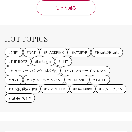
もっと見る
HOT TOPICS
#
2NE1
#
NCT
#
BLACKPINK
#
KATSEYE
#
Hearts2Hearts
#
THE BOYZ
#
fantagio
#
ILLIT
#
ミュージックバンク日本公演
#
YGエンターテインメント
#
RIIZE
#
ファン・ジョンミン
#
BIGBANG
#
TWICE
#
BTS(防弾少年団)
#
SEVENTEEN
#
NewJeans
#
ミン・ヒジン
#
Kstyle PARTY