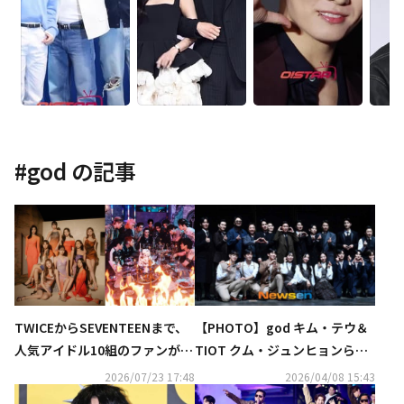
#
god
の記事
TWICEからSEVENTEENまで、
【PHOTO】god キム・テウ＆
人気アイドル10組のファンが熾
TIOT クム・ジュンヒョンら、
烈なバトル！新サバイバル番組
ミュージカル「ハーグ」プレス
2026/07/23 17:48
2026/04/08 15:43
「ファンダムステージ」に注目
コールに出席