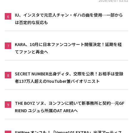
2026/08/07 02:02
IU、インスタで元恋人チャン・ギハの曲を使用…一部から
6
は否定的な反応も
KARA、10月に日本ファンコンサート開催決定！延期を経
7
てファンと再会へ
SECRET NUMBER出身ディタ、交際を公表！お相手は登録
8
者137万人超えのYouTuber兼バイオリニスト
THE BOYZ ソヌ、ヨンフンに続いて新事務所と契約…元GF
9
RIEND ユジュら所属のAT AREAへ
SHINee オンユも！「Venue101 EXTRA」出演アーティス