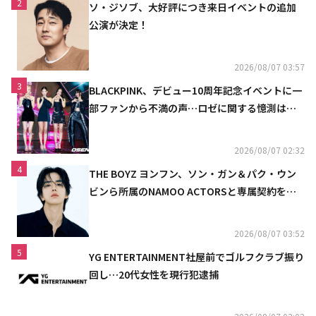
2
ソ・ジソブ、大好評につき来日イベントの追加
公演が決定！
2026/08/07 03:57
3
BLACKPINK、デビュー10周年記念イベントに一
部ファンから不満の声…ロゼに関する憶測は否
定
2026/08/07 02:32
4
THE BOYZ ヨンフン、ソン・ガン＆パク・ウン
ビンら所属のNAMOO ACTORSと専属契約を締
結
2026/08/07 03:52
5
YG ENTERTAINMENT社屋前でゴルフクラブ振り
回し…20代女性を現行犯逮捕