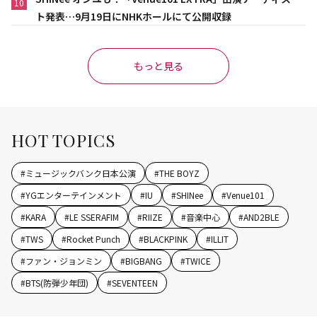
10
ト発表…9月19日にNHKホールにて公開収録
もっと見る
HOT TOPICS
#
ミュージックバンク日本公演
#
THE BOYZ
#
YGエンターテインメント
#
IU
#
SHINee
#
Venue101
#
KARA
#
LE SSERAFIM
#
RIIZE
#
音楽中心
#
AND2BLE
#
TWS
#
Rocket Punch
#
BLACKPINK
#
ILLIT
#
ファン・ジョンミン
#
BIGBANG
#
TWICE
#
BTS(防弾少年団)
#
SEVENTEEN