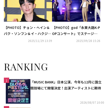
【PHOTO】チョン・ヘイン＆
【PHOTO】god「永東大路K-P
パク・ソンフン＆イ・ハクジュ
OPコンサート」でステージ披
ら、映画「情報員」VIP試写会
露
2025/11/29 13:39
2025/09/28 15:26
に出席
RANKING
1
「MUSIC BANK」日本公演、今年も12月に国立
競技場にて開催決定！出演アーティストに期待
2026/08/07 10:00