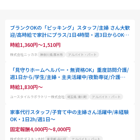
ブランクOKの「ピッキング」スタッフ/主婦 さん大歓
迎/高時給で家計にプラス/1日4時間・週3日からOK・
酒井
時給1,360円～1,510円
株式会社ニッカネ
神奈川県 厚木市
アルバイト・パート
「見守りホームヘルパー・無資格OK」重度訪問介護/
週1日から/学生/主婦・主夫活躍中/夜勤専従/介護職
員
時給1,830円～
ユースタイルラボラトリー株式会社
埼玉県 滑川町
アルバイト・パート
家事代行スタッフ/子育て中の主婦さん活躍中/未経験
OK・1日2h/週1日〜
固定報酬4,000円～8,000円
株式会社ダスキン木村
東京都 品川区
アルバイト・パート