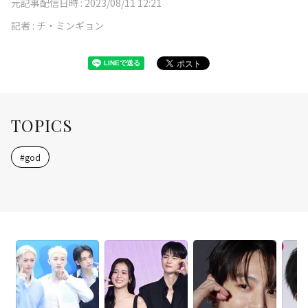
元記事配信日時 :
2023/08/11 12:21
記者 :
チ・ミンギョン
TOPICS
#
god