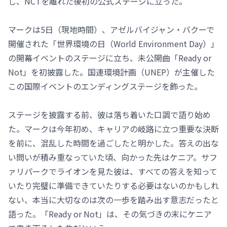
し、NCTを離れた後初の公式ステージに立った。
マークは5日（現地時間）、アゼルバイジャン・バクーで
開催された「世界環境の日（World Environment Day）」
の開幕イベントのステージに立ち、未公開曲「Ready or
Not」を初披露した。国連環境計画（UNEP）が主催した
この国際イベントのエンディングステージを飾った。
ステージを披露する前、彼は落ち着いた口調で語り始め
た。マークは今年初め、キャリアの岐路に立つ重要な決断
を前に、混乱した時間を過ごしたと明かした。答えの出な
い問いが積み重なっていた頃、向かった先はケニア。サフ
ァリパークでライオンを見た彼は、すべての答えを知って
いたり完璧に準備できていたりする必要はないのかもしれ
ない、本当に大切なのは次の一歩を踏み出す意志だったと
語った。「Ready or Not」は、その気づきの末にケニア