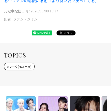
る…ファンの応援に感動「より良い姿で戻ってくる」
元記事配信日時 :
2026/06/08 15:37
記者 :
ファン・ジミン
TOPICS
#
マーク(NCT出身)