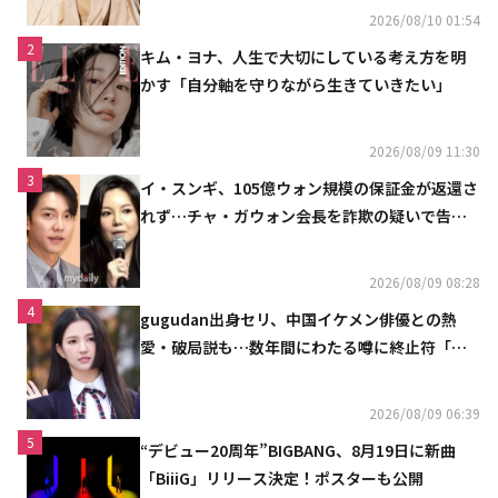
2026/08/10 01:54
2
キム・ヨナ、人生で大切にしている考え方を明
かす「自分軸を守りながら生きていきたい」
2026/08/09 11:30
3
イ・スンギ、105億ウォン規模の保証金が返還さ
れず…チャ・ガウォン会長を詐欺の疑いで告訴
へ
2026/08/09 08:28
4
gugudan出身セリ、中国イケメン俳優との熱
愛・破局説も…数年間にわたる噂に終止符「邪
魔しないで」
2026/08/09 06:39
5
“デビュー20周年”BIGBANG、8月19日に新曲
「BiiiG」リリース決定！ポスターも公開