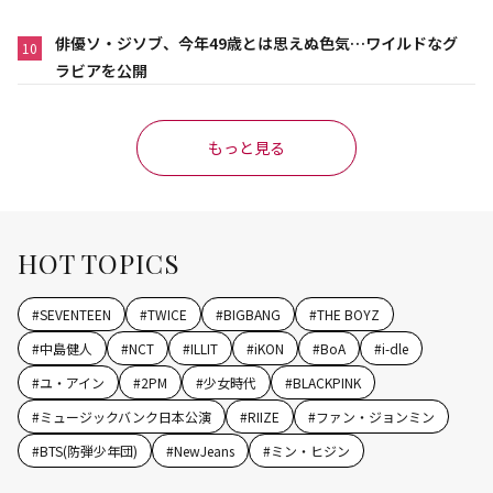
俳優ソ・ジソブ、今年49歳とは思えぬ色気…ワイルドなグ
10
ラビアを公開
もっと見る
HOT TOPICS
#
SEVENTEEN
#
TWICE
#
BIGBANG
#
THE BOYZ
#
中島健人
#
NCT
#
ILLIT
#
iKON
#
BoA
#
i-dle
#
ユ・アイン
#
2PM
#
少女時代
#
BLACKPINK
#
ミュージックバンク日本公演
#
RIIZE
#
ファン・ジョンミン
#
BTS(防弾少年団)
#
NewJeans
#
ミン・ヒジン