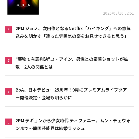
2026/08/10 02:51
2PM ジュノ、次回作となるNetflix「バイキング」への意気
6
込みを明かす「違った雰囲気の姿をお見せできると思う」
“薬物で有罪判決”ユ・アイン、男性との密着ショットが拡
7
散…2人の関係とは
BoA、日本デビュー25周年！9月にプレミアムライブツア
8
ー開催決定…会場も明らかに
2PM テギョンから少女時代 ティファニー、ムン・チェウォ
9
ンまで…韓国芸能界は結婚ラッシュ