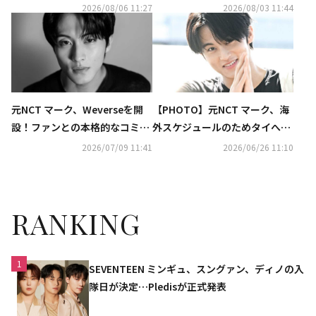
まる「ありのままの姿を見せた
明らかに「すごく会いたかっ
2026/08/06 11:27
2026/08/03 11:44
い」（動画あり）
た」
元NCT マーク、Weverseを開
【PHOTO】元NCT マーク、海
設！ファンとの本格的なコミュ
外スケジュールのためタイへ出
ニケーションを予告
国
2026/07/09 11:41
2026/06/26 11:10
RANKING
1
SEVENTEEN ミンギュ、スングァン、ディノの入
隊日が決定…Pledisが正式発表