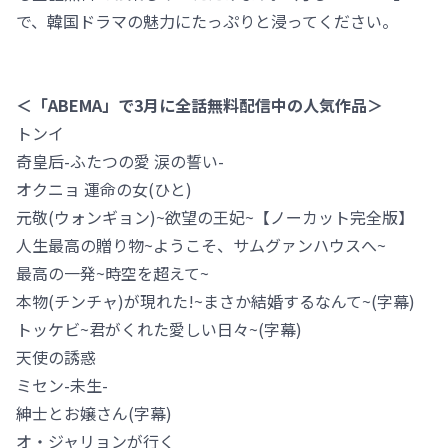
で、韓国ドラマの魅力にたっぷりと浸ってください。
＜「ABEMA」で3月に全話無料配信中の人気作品＞
トンイ
奇皇后-ふたつの愛 涙の誓い-
オクニョ 運命の女(ひと)
元敬(ウォンギョン)~欲望の王妃~【ノーカット完全版】
人生最高の贈り物~ようこそ、サムグァンハウスへ~
最高の一発~時空を超えて~
本物(チンチャ)が現れた!~まさか結婚するなんて~(字幕)
トッケビ~君がくれた愛しい日々~(字幕)
天使の誘惑
ミセン-未生-
紳士とお嬢さん(字幕)
オ・ジャリョンが行く