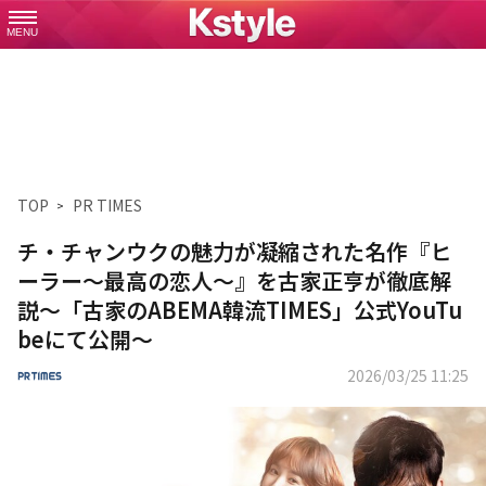
MENU
TOP
PR TIMES
チ・チャンウクの魅力が凝縮された名作『ヒ
ーラー～最高の恋人～』を古家正亨が徹底解
説～「古家のABEMA韓流TIMES」公式YouTu
beにて公開～
2026/03/25 11:25