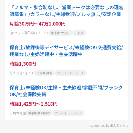
「ノルマ・歩合制なし、営業トークは必要なしの理容
師募集」/カラーなし/主婦歓迎/ノルマ無し/安定企業
月給30万円～47万1,000円
QBハウス蒲田東口パートII
東京都 大田区
正社員
保育士/放課後等デイサービス/未経験OK/交通費支給/
残業なし/主婦活躍中・主夫活躍中
時給1,300円
花うさぎeきっず
広島県 呉市
アルバイト・パート
保育士/未経験OK/主婦・主夫歓迎/学歴不問/ブランク
OK/社会保険完備
時給1,425円～1,518円
玉川保育園
神奈川県 川崎市
アルバイト・パート
supported by 求人ボックス