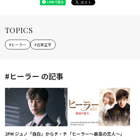
TOPICS
#
ヒーラー
#
古家正亨
#
ヒーラー
の記事
2PM ジュノ「自白」からチ・チ
「ヒーラー～最高の恋人～」