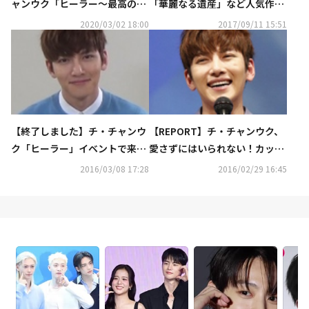
ャンウク「ヒーラー～最高の恋
「華麗なる遺産」など人気作品
人～」まで…3月＆4月のホーム
が1話から視聴可能！チ・チャ
2020/03/02 18:00
2017/09/11 15:51
ドラマチャンネルも韓国ドラマ
ンウク入隊企画も…9月もAbe
が続々
maTVで続々無料放送
【終了しました】チ・チャンウ
【REPORT】チ・チャンウク、
ク「ヒーラー」イベントで来
愛さずにはいられない！カッコ
日！近況インタビュー公開＆直
いいのに自然体な28歳の素顔
2016/03/08 17:28
2016/02/29 16:45
筆サイン入りプレスを2名様
に！