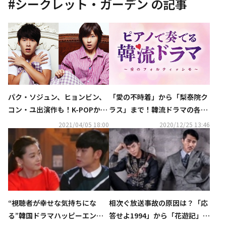
#
シークレット・ガーデン
の記事
パク・ソジュン、ヒョンビン、
「愛の不時着」から「梨泰院ク
コン・ユ出演作も！K-POPから
ラス」まで！韓流ドラマの各時
話題の韓国ドラマまで続々…春
代を盛り上げた名曲達が美しい
2021/04/05 18:00
2020/12/25 13:46
の「auスマートパスプレミア
ピアノカバーアルバムとして登
ム」は充実のラインナップ
場
“視聴者が幸せな気持ちにな
相次ぐ放送事故の原因は？「応
る”韓国ドラマハッピーエンド
答せよ1994」から「花遊記」ま