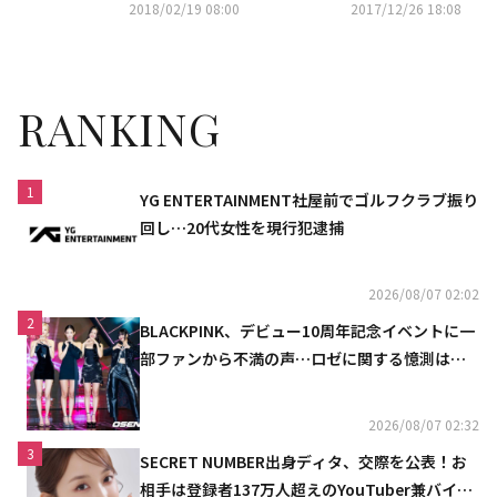
ベスト5は？
で、韓国ドラマの問題点が浮き
2018/02/19 08:00
2017/12/26 18:08
彫りに
RANKING
1
YG ENTERTAINMENT社屋前でゴルフクラブ振り
回し…20代女性を現行犯逮捕
2026/08/07 02:02
2
BLACKPINK、デビュー10周年記念イベントに一
部ファンから不満の声…ロゼに関する憶測は否
定
2026/08/07 02:32
3
SECRET NUMBER出身ディタ、交際を公表！お
相手は登録者137万人超えのYouTuber兼バイオ