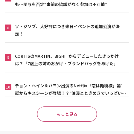
も…関与を否定“事前の協議がなく参加は不可能”
ソ・ジソブ、大好評につき来日イベントの追加公演が決
8
定！
CORTISのMARTIN、BIGHITからデビューしたきっかけ
9
は？「7歳上の姉のおかげ…ブランドバッグをあげた」
チョン・ヘイン＆ハヨン出演のNetflix「恋は飴模様」第1
10
話からキスシーンが登場！？“浪漫とときめきでいっぱいの
作品”
もっと見る