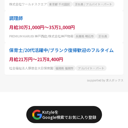
株式会社ワールドスクエア
東京都 千代田区
正社員 / アルバイト・パート
調理師
月給30万1,000円～35万1,000円
PREMIUM KARUBI 神戸西店/株式会社神戸物産
兵庫県 明石市
正社員
保育士/20代活躍中/ブランク復帰歓迎のフルタイム
月給21万円～21万8,400円
社会福祉法人厚徳会大日保育園
福岡県 福岡市
アルバイト・パート
supported by 求人ボックス
Kstyleを
Google検索でお気に入り登録