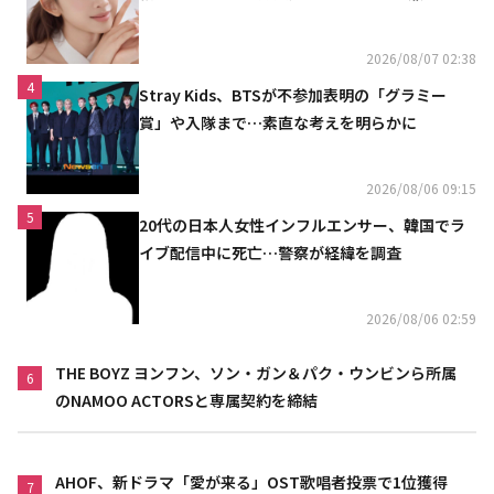
リニスト
2026/08/07 02:38
4
Stray Kids、BTSが不参加表明の「グラミー
賞」や入隊まで…素直な考えを明らかに
2026/08/06 09:15
5
20代の日本人女性インフルエンサー、韓国でラ
イブ配信中に死亡…警察が経緯を調査
2026/08/06 02:59
THE BOYZ ヨンフン、ソン・ガン＆パク・ウンビンら所属
6
のNAMOO ACTORSと専属契約を締結
AHOF、新ドラマ「愛が来る」OST歌唱者投票で1位獲得
7