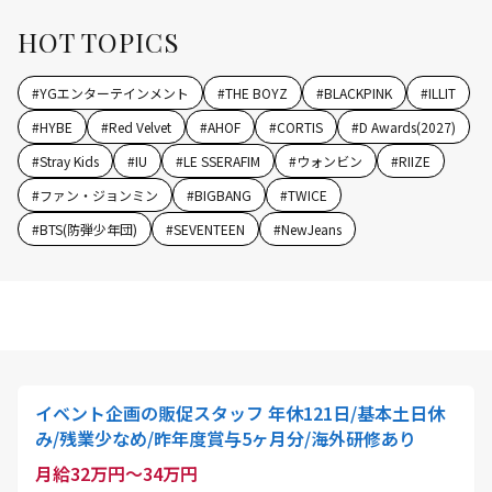
HOT TOPICS
#
YGエンターテインメント
#
THE BOYZ
#
BLACKPINK
#
ILLIT
#
HYBE
#
Red Velvet
#
AHOF
#
CORTIS
#
D Awards(2027)
#
Stray Kids
#
IU
#
LE SSERAFIM
#
ウォンビン
#
RIIZE
#
ファン・ジョンミン
#
BIGBANG
#
TWICE
#
BTS(防弾少年団)
#
SEVENTEEN
#
NewJeans
イベント企画の販促スタッフ 年休121日/基本土日休
み/残業少なめ/昨年度賞与5ヶ月分/海外研修あり
月給32万円～34万円