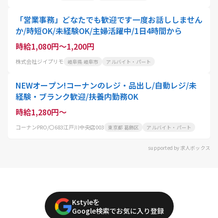
「営業事務」どなたでも歓迎です一度お話ししません
か/時短OK/未経験OK/主婦活躍中/1日4時間から
時給1,080円～1,200円
株式会社ジイプリモ
岐阜県 岐阜市
アルバイト・パート
NEWオープン!コーナンのレジ・品出し/自動レジ/未
経験・ブランク歓迎/扶養内勤務OK
時給1,280円～
コーナンPRO/〇683江戸川中央店003
東京都 葛飾区
アルバイト・パート
supported by 求人ボックス
Kstyleを
Google検索でお気に入り登録