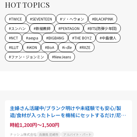
HOT TOPICS
#
TWICE
#
SEVENTEEN
#
ソ・ヘウォン
#
BLACKPINK
#
スンハン
#
鉄槌教師
#
PENTAGON
#
BTS(防弾少年団)
#
NCT
#
aespa
#
BIGBANG
#
THE BOYZ
#
中島健人
#
ILLIT
#
iKON
#
BoA
#
i-dle
#
RIIZE
#
ファン・ジョンミン
#
NewJeans
主婦さん活躍中/ブランク明けや未経験でも安心/製
造/食材が入ったトレーを機械にセットするだけ/尼崎
工場での勤務
時給1,200円～1,500円
ナッシュ株式会社
兵庫県 尼崎市
アルバイト・パート