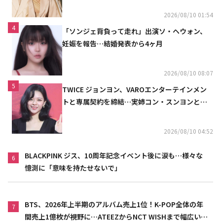
2026/08/10 01:54
4
「ソンジェ背負って走れ」出演ソ・ヘウォン、
妊娠を報告…結婚発表から4ヶ月
2026/08/10 08:07
5
TWICE ジョンヨン、VAROエンターテインメン
トと専属契約を締結…実姉コン・スンヨンと同
じ事務所（公式）
2026/08/10 04:52
BLACKPINK ジス、10周年記念イベント後に涙も…様々な
6
憶測に「意味を持たせないで」
BTS、2026年上半期のアルバム売上1位！K-POP全体の年
7
間売上1億枚が視野に…ATEEZからNCT WISHまで幅広い世