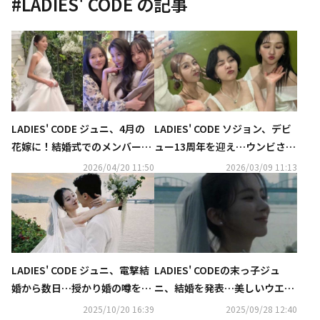
#
LADIES' CODE
の記事
LADIES' CODE ジュニ、4月の
LADIES' CODE ソジョン、デビ
花嫁に！結婚式でのメンバーと
ュー13周年を迎え…ウンビさん
の記念ショットが話題
＆リセさんとの思い出の写真を
2026/04/20 11:50
2026/03/09 11:13
公開
LADIES' CODE ジュニ、電撃結
LADIES' CODEの末っ子ジュ
婚から数日…授かり婚の噂を否
ニ、結婚を発表…美しいウエデ
定「夫の職業のため」
ィングドレス姿も公開
2025/10/20 16:39
2025/09/28 12:40