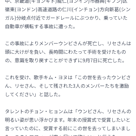
中、京畿道(キョンギド)龍仁(ヨンイン)市器興(キフン)区
嶺東(ヨンドン)高速道路の仁川(インチョン)方向新葛(シン
ガル)分岐点付近でガードレールにぶつかり、乗っていた
自動車が横転する事故に遭った。
この事故によりメンバーウンビさんが死亡し、リセさんは
頭に大けがを負い、長時間にわたって手術を受けたもの
の、意識を取り戻すことができずに9月7日に死亡した。
これを受け、歌手キム・ヨヌは「この世を去ったウンビさ
ん、リセさん、そして残された3人のメンバーたちを激励
してください」と話した。
タレントのチョン・ヒョンムは「ウンビさん、リセさんの
明るい姿が思い浮かびます。年末の授賞式で受賞したいと
言っていたのに、受賞する前にこの世を去ってしまいまし