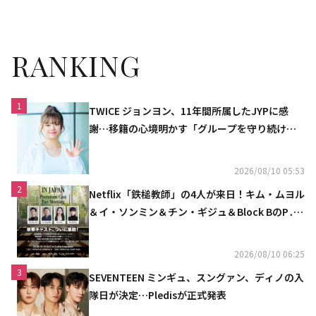
RANKING
1
TWICE ジョンヨン、11年間所属したJYPに感
謝…移籍の心境明かす「グループを守り続け
る」
2026/08/10 05:53
2
Netflix「鉄槌教師」の4人が来日！キム・ムヨル
＆イ・ソンミン＆チン・ギジュ＆Block BのP․
O、10月にスペシャルファンミーティング開催
決定
2026/08/10 06:25
3
SEVENTEEN ミンギュ、スングァン、ディノの入
隊日が決定…Pledisが正式発表