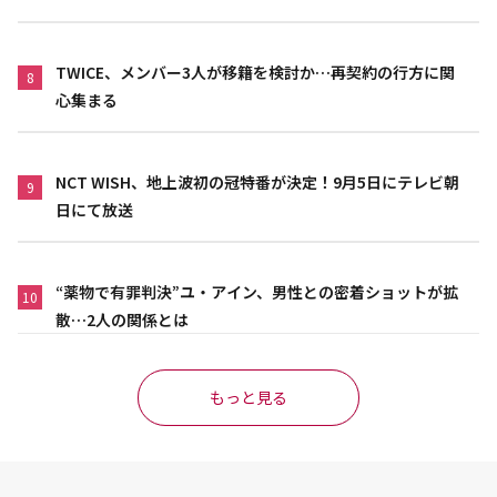
代が活躍
TWICE、メンバー3人が移籍を検討か…再契約の行方に関
8
心集まる
NCT WISH、地上波初の冠特番が決定！9月5日にテレビ朝
9
日にて放送
“薬物で有罪判決”ユ・アイン、男性との密着ショットが拡
10
散…2人の関係とは
もっと見る