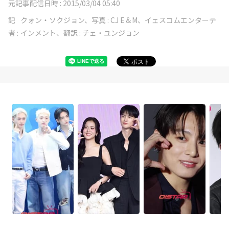
元記事配信日時 :
2015/03/04 05:40
記
クォン・ソクジョン、写真 : CJ E＆M、イェスコムエンターテ
者 :
インメント、翻訳 : チェ・ユンジョン