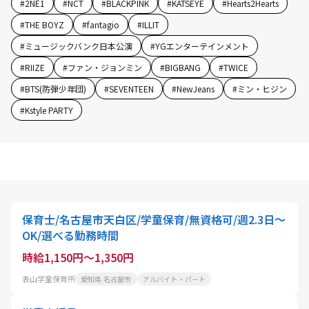
#
2NE1
#
NCT
#
BLACKPINK
#
KATSEYE
#
Hearts2Hearts
#
THE BOYZ
#
fantagio
#
ILLIT
#
ミュージックバンク日本公演
#
YGエンターテインメント
#
RIIZE
#
ファン・ジョンミン
#
BIGBANG
#
TWICE
#
BTS(防弾少年団)
#
SEVENTEEN
#
NewJeans
#
ミン・ヒジン
#
Kstyle PARTY
保育士/名古屋市天白区/学童保育/無資格可/週2.3日～
OK/選べる勤務時間
時給1,150円～1,350円
表山学童保育所
愛知県 名古屋市
アルバイト・パート