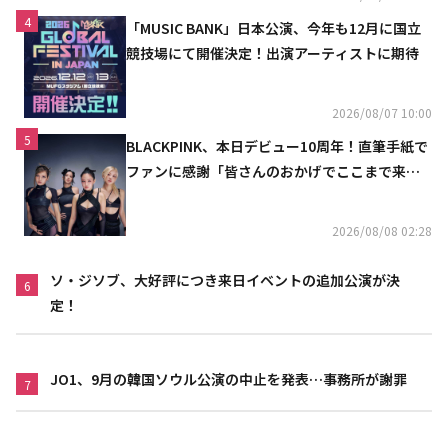
4
「MUSIC BANK」日本公演、今年も12月に国立
競技場にて開催決定！出演アーティストに期待
2026/08/07 10:00
5
BLACKPINK、本日デビュー10周年！直筆手紙で
ファンに感謝「皆さんのおかげでここまで来ら
れた」
2026/08/08 02:28
ソ・ジソブ、大好評につき来日イベントの追加公演が決
6
定！
JO1、9月の韓国ソウル公演の中止を発表…事務所が謝罪
7