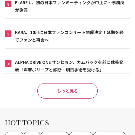
FLARE U、初の日本ファンミーティングが中止に…事務所
8
が謝罪
KARA、10月に日本ファンコンサート開催決定！延期を経
9
てファンと再会へ
ALPHA DRIVE ONE サンヒョン、カムバックを前に休養発
10
表「声帯ポリープと診断…明日手術を受ける」
もっと見る
HOT TOPICS