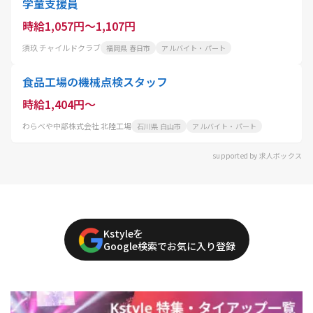
学童支援員
時給1,057円～1,107円
須玖 チャイルドクラブ
福岡県 春日市
アルバイト・パート
食品工場の機械点検スタッフ
時給1,404円～
わらべや中部株式会社 北陸工場
石川県 白山市
アルバイト・パート
supported by 求人ボックス
Kstyleを
Google検索でお気に入り登録