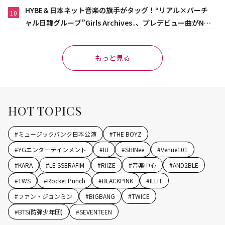
HYBE＆日本ネット音楽の旗手がタッグ！“リアル×バーチ
10
ャル日韓グループ”Girls Archives․、プレデビュー曲がNet
flix映画主題歌に異例の大抜擢
もっと見る
HOT TOPICS
#
ミュージックバンク日本公演
#
THE BOYZ
#
YGエンターテインメント
#
IU
#
SHINee
#
Venue101
#
KARA
#
LE SSERAFIM
#
RIIZE
#
音楽中心
#
AND2BLE
#
TWS
#
Rocket Punch
#
BLACKPINK
#
ILLIT
#
ファン・ジョンミン
#
BIGBANG
#
TWICE
#
BTS(防弾少年団)
#
SEVENTEEN