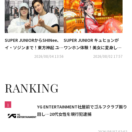
に出演決定
期待
SUPER JUNIORからSHINee、
SUPER JUNIOR キュヒョンが
イ・ソジンまで！東方神起 ユン
ワンホン体験！美女に変身した
ホの初ソロコンサートに豪華芸
姿が話題に（動画あり）
2026/08/04 13:56
2026/08/02 17:57
能人が集結
RANKING
1
YG ENTERTAINMENT社屋前でゴルフクラブ振り
回し…20代女性を現行犯逮捕
2026/08/07 02:02