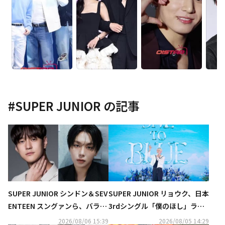
#
SUPER JUNIOR
の記事
SUPER JUNIOR シンドン＆SEV
SUPER JUNIOR リョウク、日本
ENTEEN スングァンら、バラエ
3rdシングル「僕のほし」ライ
ティ番組「大脱出」新シーズン
ブクリップ公開…東京公演にも
2026/08/06 15:39
2026/08/05 14:29