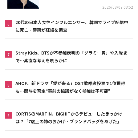
2026/08/07 03:52
20代の日本人女性インフルエンサー、韓国でライブ配信中
6
に死亡…警察が経緯を調査
Stray Kids、BTSが不参加表明の「グラミー賞」や入隊ま
7
で…素直な考えを明らかに
AHOF、新ドラマ「愛が来る」OST歌唱者投票で1位獲得
8
も…関与を否定“事前の協議がなく参加は不可能”
CORTISのMARTIN、BIGHITからデビューしたきっかけ
9
は？「7歳上の姉のおかげ…ブランドバッグをあげた」