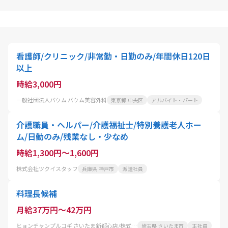
看護師/クリニック/非常勤・日勤のみ/年間休日120日
以上
時給3,000円
一般社団法人バウム バウム美容外科
東京都 中央区
アルバイト・パート
介護職員・ヘルパー/介護福祉士/特別養護老人ホー
ム/日勤のみ/残業なし・少なめ
時給1,300円～1,600円
株式会社ツクイスタッフ
兵庫県 神戸市
派遣社員
料理長候補
月給37万円～42万円
ヒョンチャンプルコギ さいたま新都心店/株式会社 コーフク
埼玉県 さいたま市
正社員