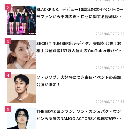
2
BLACKPINK、デビュー10周年記念イベントに一
部ファンから不満の声…ロゼに関する憶測は否
定
2026/08/07 02:32
3
SECRET NUMBER出身ディタ、交際を公表！お
相手は登録者137万人超えのYouTuber兼バイオ
リニスト
2026/08/07 02:38
4
ソ・ジソブ、大好評につき来日イベントの追加
公演が決定！
2026/08/07 03:57
5
THE BOYZ ヨンフン、ソン・ガン＆パク・ウン
ビンら所属のNAMOO ACTORSと専属契約を締
結